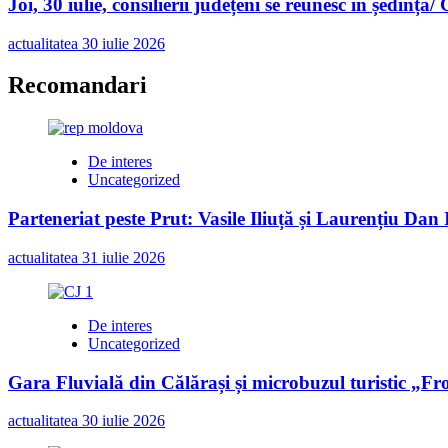
Joi, 30 iulie, consilierii județeni se reunesc în ședință/
actualitatea
30 iulie 2026
Recomandari
De interes
Uncategorized
Parteneriat peste Prut: Vasile Iliuță și Laurențiu Da
actualitatea
31 iulie 2026
De interes
Uncategorized
Gara Fluvială din Călărași și microbuzul turistic „Fr
actualitatea
30 iulie 2026