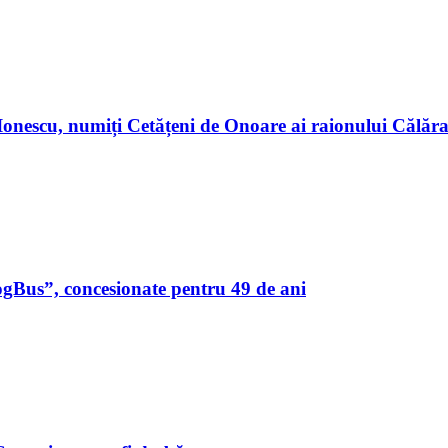
n Ionescu, numiți Cetățeni de Onoare ai raionului Călă
ogBus”, concesionate pentru 49 de ani