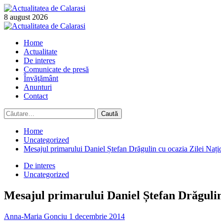
Skip
to
8 august 2026
content
Primary
Menu
Home
Actualitate
De interes
Comunicate de presă
Învăţământ
Anunturi
Contact
Caută
după:
Home
Uncategorized
Mesajul primarului Daniel Ștefan Drăgulin cu ocazia Zilei Nați
De interes
Uncategorized
Mesajul primarului Daniel Ștefan Drăgulin
Anna-Maria Gonciu
1 decembrie 2014