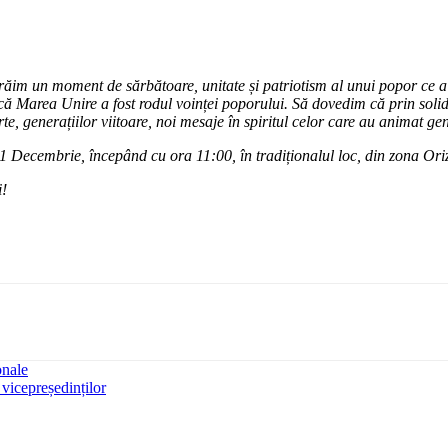
răim un moment de sărbătoare, unitate și patriotism al
unui popor ce a 
 Marea Unire a fost rodul voinței poporului. Să dovedim că prin solidari
e, generațiilor viitoare, noi mesaje în spiritul celor care au animat ge
 1 Decembrie, începând cu ora 11:00, în tradiționalul loc, din zona Ori
i!
onale
 vicepreședinților