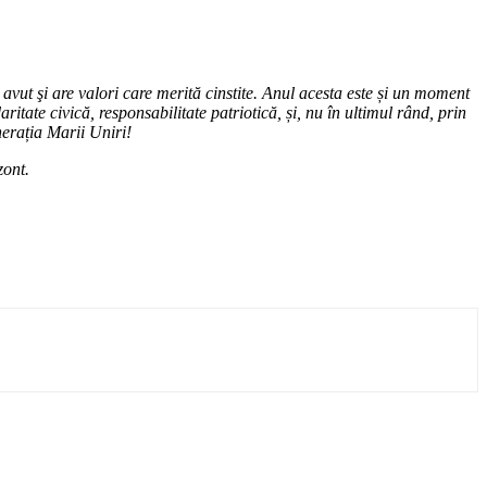
avut şi are valori care merită cinstite. Anul acesta es
te și un moment
tate civică, responsabilitate patriotică, și, nu în ultimul rând, prin
nerația Marii Uniri!
zont.