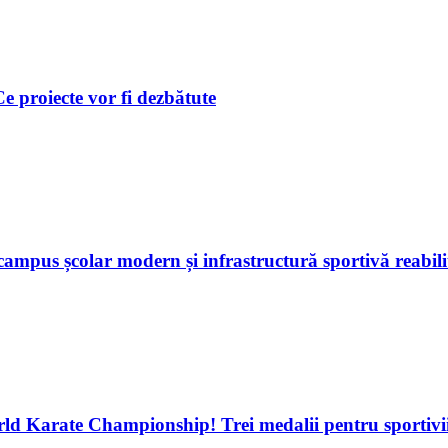
 Ce proiecte vor fi dezbătute
ampus școlar modern și infrastructură sportivă reabili
d Karate Championship! Trei medalii pentru sportivii