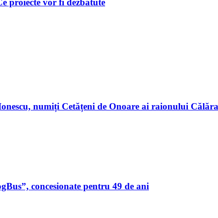
 Ce proiecte vor fi dezbătute
n Ionescu, numiți Cetățeni de Onoare ai raionului Călă
ogBus”, concesionate pentru 49 de ani