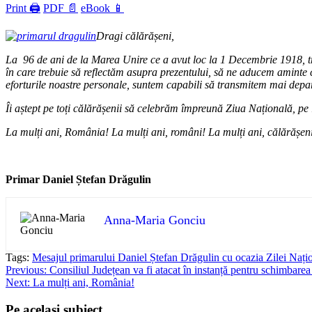
Print 🖨
PDF 📄
eBook 📱
Dragi c
ălărășeni,
La 96 de ani de la Marea Unire ce a avut loc la 1 Decembrie 1918, t
în care trebuie să reflectăm asupra prezentului, să ne aducem aminte că
eforturile noastre personale, suntem capabili să transmitem mai depart
Îi aștept pe toți călărășenii să celebrăm împreună Ziua Națională, pe
La mulți ani, România! La mulți ani, români! La mulți ani, călărășen
Primar Daniel Ștefan Drăgulin
Anna-Maria Gonciu
Tags:
Mesajul primarului Daniel Ștefan Drăgulin cu ocazia Zilei Nați
Post
Previous:
Consiliul Județean va fi atacat în instanță pentru schimbarea
Next:
La mulți ani, România!
navigation
Pe acelasi subiect