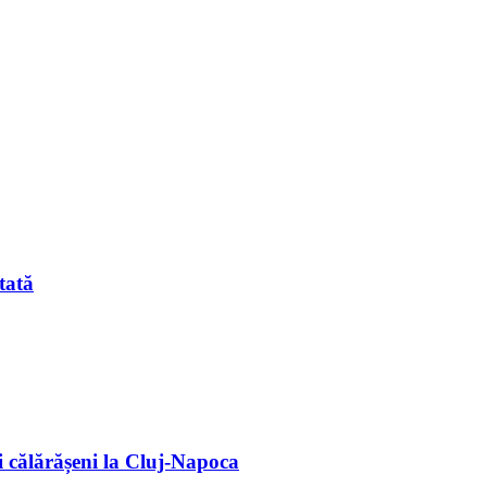
tată
 călărășeni la Cluj-Napoca