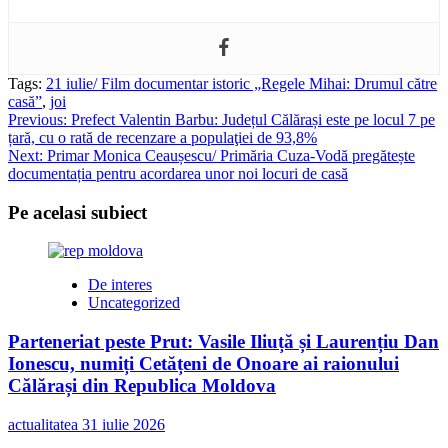
Tags:
21 iulie/ Film documentar istoric „Regele Mihai: Drumul către
casă”
,
joi
Post
Previous:
Prefect Valentin Barbu: Județul Călărași este pe locul 7 pe
țară, cu o rată de recenzare a populaţiei de 93,8%
navigation
Next:
Primar Monica Ceaușescu/ Primăria Cuza-Vodă pregătește
documentația pentru acordarea unor noi locuri de casă
Pe acelasi subiect
De interes
Uncategorized
Parteneriat peste Prut: Vasile Iliuță și Laurențiu Dan
Ionescu, numiți Cetățeni de Onoare ai raionului
Călărași din Republica Moldova
actualitatea
31 iulie 2026