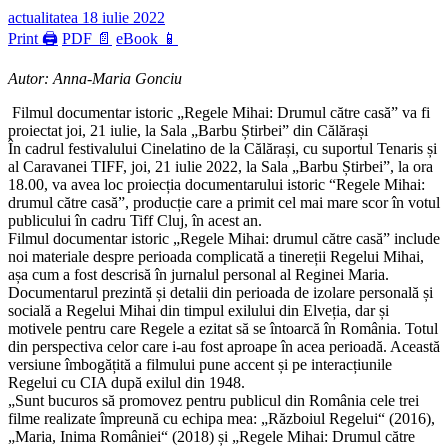
actualitatea
18 iulie 2022
Print 🖨
PDF 📄
eBook 📱
Autor: Anna-Maria Gonciu
Filmul documentar istoric „Regele Mihai: Drumul către casă” va fi
proiectat joi, 21 iulie, la Sala „Barbu Știrbei” din Călărași
În cadrul festivalului Cinelatino de la Călărași, cu suportul Tenaris și
al Caravanei TIFF, joi, 21 iulie 2022, la Sala „Barbu Știrbei”, la ora
18.00, va avea loc proiecția documentarului istoric “Regele Mihai:
drumul către casă”, producție care a primit cel mai mare scor în votul
publicului în cadru Tiff Cluj, în acest an.
Filmul documentar istoric „Regele Mihai: drumul către casă” include
noi materiale despre perioada complicată a tinereții Regelui Mihai,
așa cum a fost descrisă în jurnalul personal al Reginei Maria.
Documentarul prezintă și detalii din perioada de izolare personală și
socială a Regelui Mihai din timpul exilului din Elveția, dar și
motivele pentru care Regele a ezitat să se întoarcă în România. Totul
din perspectiva celor care i-au fost aproape în acea perioadă. Această
versiune îmbogățită a filmului pune accent și pe interacțiunile
Regelui cu CIA după exilul din 1948.
„Sunt bucuros să promovez pentru publicul din România cele trei
filme realizate împreună cu echipa mea: „Războiul Regelui“ (2016),
„Maria, Inima României“ (2018) și „Regele Mihai: Drumul către