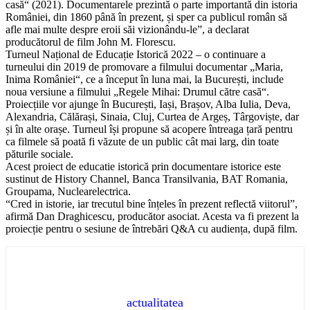
casă“ (2021). Documentarele prezintă o parte importantă din istoria
României, din 1860 până în prezent, și sper ca publicul român să
afle mai multe despre eroii săi vizionându-le”, a declarat
producătorul de film John M. Florescu.
Turneul Național de Educație Istorică 2022 – o continuare a
turneului din 2019 de promovare a filmului documentar „Maria,
Inima României“, ce a început în luna mai, la București, include
noua versiune a filmului „Regele Mihai: Drumul către casă“.
Proiecțiile vor ajunge în București, Iași, Brașov, Alba Iulia, Deva,
Alexandria, Călărași, Sinaia, Cluj, Curtea de Argeș, Târgoviște, dar
și în alte orașe. Turneul își propune să acopere întreaga țară pentru
ca filmele să poată fi văzute de un public cât mai larg, din toate
păturile sociale.
Acest proiect de educatie istorică prin documentare istorice este
sustinut de History Channel, Banca Transilvania, BAT Romania,
Groupama, Nuclearelectrica.
“Cred in istorie, iar trecutul bine înțeles în prezent reflectă viitorul”,
afirmă Dan Draghicescu, producător asociat. Acesta va fi prezent la
proiecție pentru o sesiune de întrebări Q&A cu audiența, după film.
actualitatea