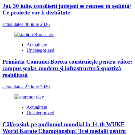
Joi, 30 iulie, consilierii județeni se reunesc în ședință/
Ce proiecte vor fi dezbătute
actualitatea
30 iulie 2026
Actualitate
Uncategorized
Primăria Comunei Borcea construiește pentru viitor:
campus școlar modern și infrastructură sportivă
reabilitată
actualitatea
27 iulie 2026
Actualitate
Uncategorized
Călărașiul, pe podiumul mondial la 14-th WUKF
World Karate Championship! Trei medalii pentru