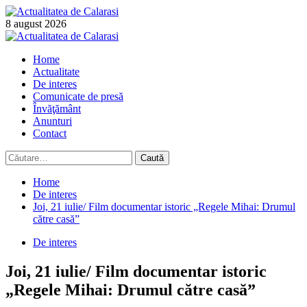
Skip
to
8 august 2026
content
Primary
Menu
Home
Actualitate
De interes
Comunicate de presă
Învăţământ
Anunturi
Contact
Caută
după:
Home
De interes
Joi, 21 iulie/ Film documentar istoric „Regele Mihai: Drumul
către casă”
De interes
Joi, 21 iulie/ Film documentar istoric
„Regele Mihai: Drumul către casă”