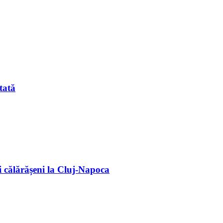
tată
 călărășeni la Cluj-Napoca