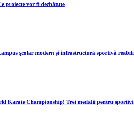
 Ce proiecte vor fi dezbătute
ampus școlar modern și infrastructură sportivă reabili
d Karate Championship! Trei medalii pentru sportivii