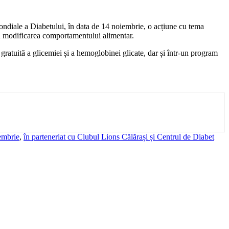
ondiale a Diabetului, în data de 14 noiembrie, o acțiune cu tema
rin modificarea comportamentului alimentar.
 gratuită a glicemiei și a hemoglobinei glicate, dar și într-un program
embrie
,
în parteneriat cu Clubul Lions Călărași și Centrul de Diabet