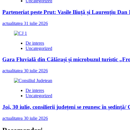
Uncategorized
Parteneriat peste Prut: Vasile Iliuță și Laurențiu Da
actualitatea
31 iulie 2026
De interes
Uncategorized
Gara Fluvială din Călărași și microbuzul turistic „Fr
actualitatea
30 iulie 2026
De interes
Uncategorized
Joi, 30 iulie, consilierii județeni se reunesc în ședință/
actualitatea
30 iulie 2026