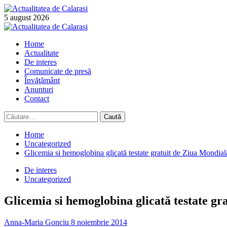
Skip
to
5 august 2026
content
Primary
Menu
Home
Actualitate
De interes
Comunicate de presă
Învăţământ
Anunturi
Contact
Caută
după:
Home
Uncategorized
Glicemia si hemoglobina glicată testate gratuit de Ziua Mondial
De interes
Uncategorized
Glicemia si hemoglobina glicată testate gr
Anna-Maria Gonciu
8 noiembrie 2014