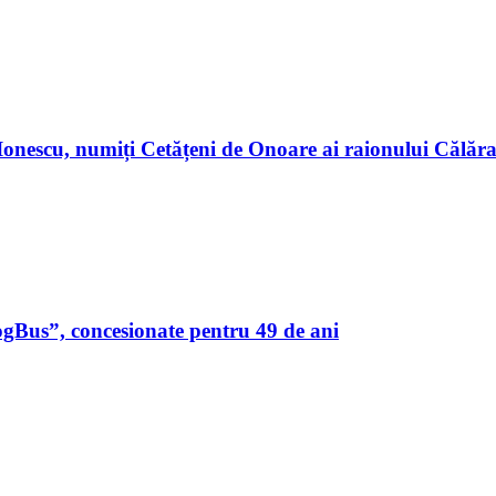
n Ionescu, numiți Cetățeni de Onoare ai raionului Călă
ogBus”, concesionate pentru 49 de ani