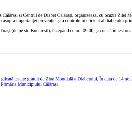
s Călărași și Centrul de Diabet Călărași, organizează, cu ocazia Zilei M
ia asupra importanței prevenției și a controlului eficient al diabetului p
rași (de pe str. București), începând cu ora 09:00, și constă în testarea
glicată testate gratuit de Ziua Mondială a Diabetului
,
În data de 14 noi
,
Primăria Municipiului Călărași