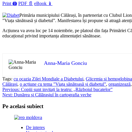
Print 🖨
PDF 📄
eBook 📱
Primăria municipiului Călărași, în parteneriat cu Clubul Lion
”Viața sănătoasă și diabetul”. Manifestarea își propune să atragă atenț
Acțiunea va avea loc pe 14 noiembrie, pe platoul din fața Primăriei Călă
educațional privind importanța alimentației sănătoase.
Anna-Maria Gonciu
Tags:
cu ocazia Zilei Mondiale a Diabetului
,
Glicemia si hemoglobina 
Călărași
,
o acțiune cu tema ”Viața sănătoasă și diabetul”
,
organizează
Post
Previous:
Copiii sunt invitați la teatru: „Războiul bucatelor”
Next:
Dunărea şi Călăraşiul în cartografia veche
navigation
Pe acelasi subiect
De interes