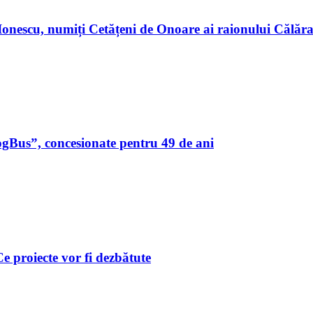
n Ionescu, numiți Cetățeni de Onoare ai raionului Călă
ogBus”, concesionate pentru 49 de ani
 Ce proiecte vor fi dezbătute