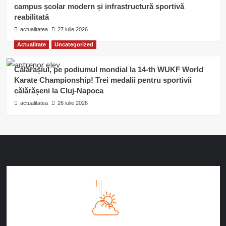
campus școlar modern și infrastructură sportivă
reabilitată
actualitatea
27 iulie 2026
Actualitate
Uncategorized
Călărașiul, pe podiumul mondial la 14-th WUKF World
Karate Championship! Trei medalii pentru sportivii
călărășeni la Cluj-Napoca
actualitatea
26 iulie 2026
Călăraşi, RO
7:32 AM
09/08/2026
°C