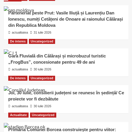
Parteneriat peste Prut: Vasile Iliuță și Laurențiu Dan
Ionescu, numiți Cetățeni de Onoare ai raionului Călărași
din Republica Moldova
actualitatea
31 iulie 2026
De interes
Uncategorized
Gara Fluvială din Călărași și microbuzul turistic
„FrogBus”, concesionate pentru 49 de ani
actualitatea
30 iulie 2026
De interes
Uncategorized
Joi, 30 iulie, consilierii județeni se reunesc în ședință/ Ce
proiecte vor fi dezbătute
actualitatea
30 iulie 2026
Actualitate
Uncategorized
Primăria Comunei Borcea construiește pentru viitor: