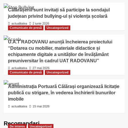
Călărășenii sunt invitați să participe la sondajul
județean privind bullying-ul și violența școlară
actualitatea
2 iunie 2026
Comunicate de presă
Uncategorized
U.A.T RADOVANU anunță încheierea proiectului
“Dotarea cu mobilier, materiale didactice și
echipamente digitale a unităților de învățământ
preuniversitar în cadrul UAT RADOVANU”
actualitatea
27 mai 2026
Comunicate de presă
Uncategorized
Administraţia Portuară Călăraşi organizează licitație
publică cu strigare, în vederea închirierii bunurilor
imobile
actualitatea
15 mai 2026
Recomandari
De interes
Uncategorized