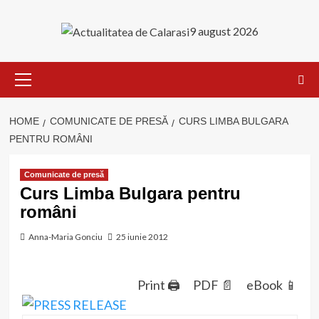
Skip
to
9 august 2026
content
Primary
Menu
HOME
COMUNICATE DE PRESĂ
CURS LIMBA BULGARA
PENTRU ROMÂNI
Comunicate de presă
Curs Limba Bulgara pentru
români
Anna-Maria Gonciu
25 iunie 2012
Print 🖨
PDF 📄
eBook 📱