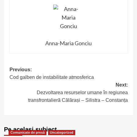
Anna-Maria Gonciu
Post
Previous:
Cod galben de instabilitate atmosferica
navigation
Next:
Dezvoltarea resurselor umane în regiunea
transfrontalieră Călărași – Silistra – Constanța
Pe acelasi subiect
Comunicate de presă
Uncategorized