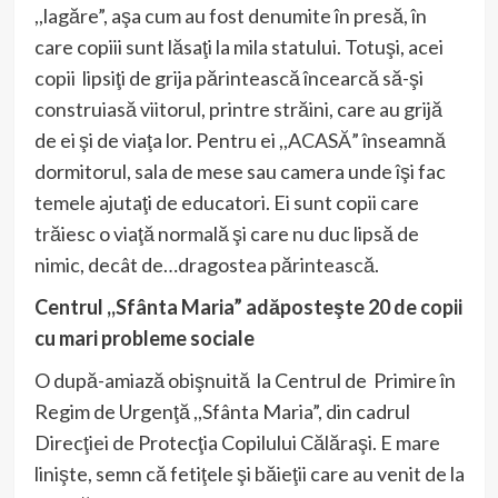
,,lagăre”, aşa cum au fost denumite în presă, în
care copiii sunt lăsaţi la mila statului. Totuşi, acei
copii lipsiţi de grija părintească încearcă să-şi
construiasă viitorul, printre străini, care au grijă
de ei şi de viaţa lor. Pentru ei ,,ACASĂ” înseamnă
dormitorul, sala de mese sau camera unde îşi fac
temele ajutaţi de educatori. Ei sunt copii care
trăiesc o viaţă normală şi care nu duc lipsă de
nimic, decât de…dragostea părintească.
Centrul ,,Sfânta Maria” adăposteşte 20 de copii
cu mari probleme sociale
O după-amiază obişnuită la Centrul de Primire în
Regim de Urgenţă ,,Sfânta Maria”, din cadrul
Direcţiei de Protecţia Copilului Călăraşi. E mare
linişte, semn că fetiţele şi băieţii care au venit de la