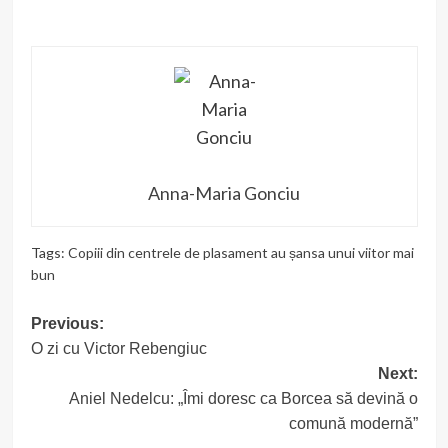
Anna-Maria Gonciu
Tags:
Copiii din centrele de plasament au șansa unui viitor mai
bun
Post
Previous:
O zi cu Victor Rebengiuc
navigation
Next:
Aniel Nedelcu: „Îmi doresc ca Borcea să devină o
comună modernă”