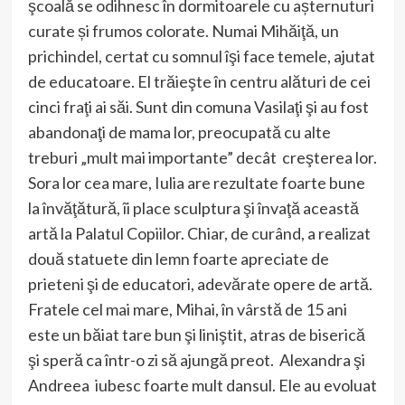
şcoală se odihnesc în dormitoarele cu așternuturi
curate și frumos colorate. Numai Mihăiţă, un
prichindel, certat cu somnul îşi face temele, ajutat
de educatoare. El trăieşte în centru alături de cei
cinci fraţi ai săi. Sunt din comuna Vasilaţi şi au fost
abandonaţi de mama lor, preocupată cu alte
treburi „mult mai importante” decât creşterea lor.
Sora lor cea mare, Iulia are rezultate foarte bune
la învăţătură, îi place sculptura şi învaţă această
artă la Palatul Copiilor. Chiar, de curând, a realizat
două statuete din lemn foarte apreciate de
prieteni şi de educatori, adevărate opere de artă.
Fratele cel mai mare, Mihai, în vârstă de 15 ani
este un băiat tare bun şi liniştit, atras de biserică
şi speră ca într-o zi să ajungă preot. Alexandra şi
Andreea iubesc foarte mult dansul. Ele au evoluat