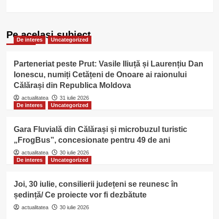
Pe acelasi subiect
De interes
Uncategorized
Parteneriat peste Prut: Vasile Iliuță și Laurențiu Dan
Ionescu, numiți Cetățeni de Onoare ai raionului
Călărași din Republica Moldova
actualitatea
31 iulie 2026
De interes
Uncategorized
Gara Fluvială din Călărași și microbuzul turistic
„FrogBus”, concesionate pentru 49 de ani
actualitatea
30 iulie 2026
De interes
Uncategorized
Joi, 30 iulie, consilierii județeni se reunesc în
ședință/ Ce proiecte vor fi dezbătute
actualitatea
30 iulie 2026