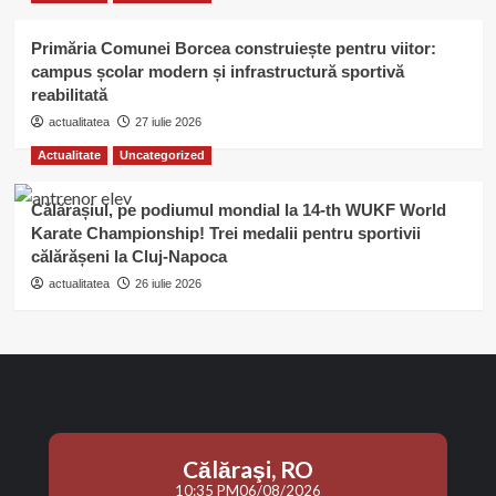
Primăria Comunei Borcea construiește pentru viitor:
campus școlar modern și infrastructură sportivă
reabilitată
actualitatea
27 iulie 2026
Actualitate
Uncategorized
Călărașiul, pe podiumul mondial la 14-th WUKF World
Karate Championship! Trei medalii pentru sportivii
călărășeni la Cluj-Napoca
actualitatea
26 iulie 2026
Călăraşi, RO
10:35 PM
06/08/2026