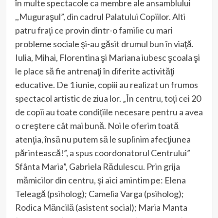
în multe spectacole ca membre ale ansamblului
,,Muguraşul”, din cadrul Palatului Copiilor. Alti
patru fraţi ce provin dintr-o familie cu mari
probleme sociale şi-au găsit drumul bun în viaţă.
Iulia, Mihai, Florentina şi Mariana iubesc şcoala şi
le place să fie antrenaţi în diferite activităţi
educative. De 1 iunie, copiii au realizat un frumos
spectacol artistic de ziua lor. „În centru, toți cei 20
de copii au toate condiţiile necesare pentru a avea
o creştere cât mai bună. Noi le oferim toată
atenţia, însă nu putem să le suplinim afecţiunea
părintească!”, a spus coordonatorul Centrului”
Sfânta Maria”, Gabriela Rădulescu. Prin grija
mămicilor din centru, şi aici amintim pe: Elena
Teleagă (psiholog); Camelia Varga (psiholog);
Rodica Măncilă (asistent social); Maria Manta