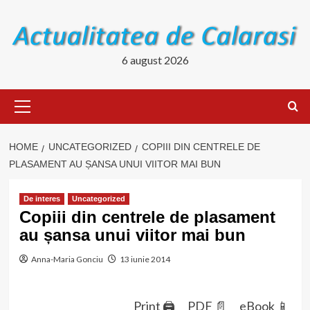
Skip
to
content
6 august 2026
Primary
Menu
HOME
UNCATEGORIZED
COPIII DIN CENTRELE DE
PLASAMENT AU ȘANSA UNUI VIITOR MAI BUN
De interes
Uncategorized
Copiii din centrele de plasament
au șansa unui viitor mai bun
Anna-Maria Gonciu
13 iunie 2014
Print 🖨
PDF 📄
eBook 📱