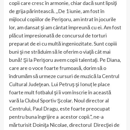
copii care cresc în armonie, chiar dacă sunt lipsiţi
de grija părintească. ,,De 1 iunie, am fost în
mijlocul copiilor de Perişoru, am intrat în jocurile
lor, am dansat şi am cântat împreună cu ei. Am fost
plăcut impresionată de concursul de torturi
preparat de ei cu multă ingeniozitate. Sunt copiii
buni şi ne străduim să le oferim o viaţă cât mai
bună! Şi la Perişoru avem copii talentaţi. Pe Diana,
care are o voce foarte frumoasă, dorim să o
îndrumăm să urmeze cursuri de muzică la Centrul
Cultural Judeţean. Lui Petruş şi Ionuț le place
foarte mult fotbalul şi îi vom înscrie în această
vară la Clubul Sportiv Şcolar. Noul director al
Centrului, Paul Dragu, este foarte preocupat
pentru buna îngrijire a acestor copii.”, ne-a
mărturisit Doiniţa Nicolae, directorul Direcţiei de