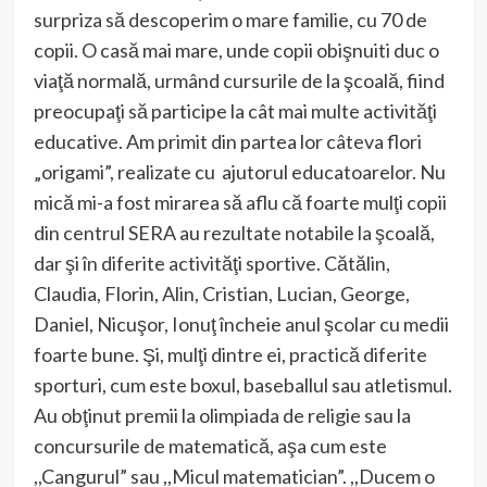
surpriza să descoperim o mare familie, cu 70 de
copii. O casă mai mare, unde copii obişnuiti duc o
viaţă normală, urmând cursurile de la şcoală, fiind
preocupaţi să participe la cât mai multe activităţi
educative. Am primit din partea lor câteva flori
„origami”, realizate cu ajutorul educatoarelor. Nu
mică mi-a fost mirarea să aflu că foarte mulţi copii
din centrul SERA au rezultate notabile la şcoală,
dar şi în diferite activităţi sportive. Cătălin,
Claudia, Florin, Alin, Cristian, Lucian, George,
Daniel, Nicuşor, Ionuţ încheie anul şcolar cu medii
foarte bune. Şi, mulţi dintre ei, practică diferite
sporturi, cum este boxul, baseballul sau atletismul.
Au obţinut premii la olimpiada de religie sau la
concursurile de matematică, aşa cum este
,,Cangurul” sau ,,Micul matematician”. ,,Ducem o