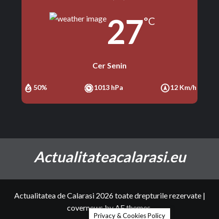
27
°C
Cer Senin
50%
1013 hPa
12 Km/h
Actualitateacalarasi.eu
Actualitatea de Calarasi 2026 toate drepturile rezervate
|
covernews
by AF themes.
Privacy & Cookies Policy