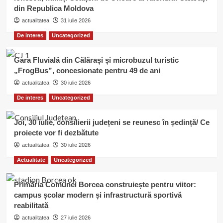
din Republica Moldova
actualitatea
31 iulie 2026
De interes
Uncategorized
Gara Fluvială din Călărași și microbuzul turistic
„FrogBus”, concesionate pentru 49 de ani
actualitatea
30 iulie 2026
De interes
Uncategorized
Joi, 30 iulie, consilierii județeni se reunesc în ședință/ Ce
proiecte vor fi dezbătute
actualitatea
30 iulie 2026
Actualitate
Uncategorized
Primăria Comunei Borcea construiește pentru viitor:
campus școlar modern și infrastructură sportivă
reabilitată
actualitatea
27 iulie 2026