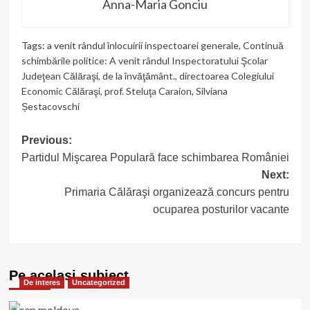
Anna-Maria Gonciu
Tags:
a venit rândul înlocuirii inspectoarei generale
,
Continuă
schimbările politice: A venit rândul Inspectoratului Şcolar
Judeţean Călăraşi
,
de la învăţământ.
,
directoarea Colegiului
Economic Călăraşi
,
prof. Steluţa Caraion
,
Silviana
Șestacovschi
Post
Previous:
Partidul Mişcarea Populară face schimbarea României
navigation
Next:
Primaria Călăraşi organizează concurs pentru
ocuparea posturilor vacante
Pe acelasi subiect
De interes
Uncategorized