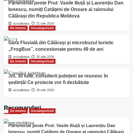
Parteneriat peste Prut: Vasile Iliuță și Laurențiu Dan
Ionescu, numiți Cetățeni de Onoare ai raionului
Călărași din Republica Moldova
actualitatea
31 iulie 2026
De interes
Uncategorized
Gara Fluvială din Călărași și microbuzul turistic
„FrogBus”, concesionate pentru 49 de ani
actualitatea
30 iulie 2026
De interes
Uncategorized
Joi, 30 iulie, consilierii județeni se reunesc în
ședință/ Ce proiecte vor fi dezbătute
actualitatea
30 iulie 2026
Recomandari
De interes
Uncategorized
Parteneriat peste Prut: Vasile Iliuță și Laurențiu Dan
Ionescu, numiți Cetățeni de Onoare ai raionului Călărași