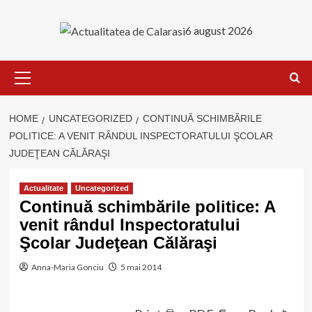
Skip
to
6 august 2026
content
Primary
Menu
HOME
UNCATEGORIZED
CONTINUĂ SCHIMBĂRILE
POLITICE: A VENIT RÂNDUL INSPECTORATULUI ŞCOLAR
JUDEŢEAN CĂLĂRAŞI
Actualitate
Uncategorized
Continuă schimbările politice: A
venit rândul Inspectoratului
Şcolar Judeţean Călăraşi
Anna-Maria Gonciu
5 mai 2014