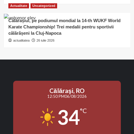
Actualitate
Uncategorized
Călărașiul, pe podiumul mondial la 14-th WUKF World
Karate Championship! Trei medalii pentru sportivii
călărășeni la Cluj-Napoca
actualitatea
26 iulie 2026
Călăraşi, RO
12:50 PM
06/08/2026
34
°C