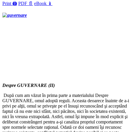
Print 🖨
PDF 📄
eBook 📱
Despre GUVERNARE (II)
După cum am văzut în prima parte a materialului Despre
GUVERNARE, omul adoptă reguli. Aceasta deoarece înainte de a-i
privi pe alţii, omul se priveşte pe el însuşi recunoscând şi acceptând
faptul că nu este nici sfânt, nici păcătos, nici în societatea existentă,
nici în vreuna extrapolată. Astfel, omul îşi impune în mod explicit şi
deliberat constrângeri pentru a-şi canaliza propriul comportament
spre normele selectate raţional. Odată ce doi oameni îşi recunosc