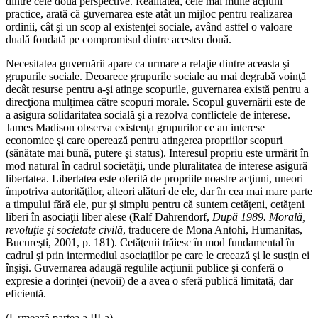
dintre cele două perspective. Realitatea, cele mai multe acţiuni
practice, arată că guvernarea este atât un mijloc pentru realizarea
ordinii, cât şi un scop al existenţei sociale, având astfel o valoare
duală fondată pe compromisul dintre acestea două.
Necesitatea guvernării apare ca urmare a relaţie dintre aceasta şi
grupurile sociale. Deoarece grupurile sociale au mai degrabă voinţă
decât resurse pentru a-şi atinge scopurile, guvernarea există pentru a
direcţiona mulţimea către scopuri morale. Scopul guvernării este de
a asigura solidaritatea socială şi a rezolva conflictele de interese.
James Madison observa existenţa grupurilor ce au interese
economice şi care operează pentru atingerea propriilor scopuri
(sănătate mai bună, putere şi status). Interesul propriu este urmărit în
mod natural în cadrul societăţii, unde pluralitatea de interese asigură
libertatea. Libertatea este oferită de propriile noastre acţiuni, uneori
împotriva autorităţilor, alteori alături de ele, dar în cea mai mare parte
a timpului fără ele, pur şi simplu pentru că suntem cetăţeni, cetăţeni
liberi în asociaţii liber alese (Ralf Dahrendorf,
După 1989. Morală,
revoluţie şi societate civilă
, traducere de Mona Antohi, Humanitas,
Bucureşti, 2001, p. 181). Cetăţenii trăiesc în mod fundamental în
cadrul şi prin intermediul asociaţiilor pe care le creează şi le susţin ei
înşişi. Guvernarea adaugă regulile acţiunii publice şi conferă o
expresie a dorinţei (nevoii) de a avea o sferă publică limitată, dar
eficientă.
(Urmează partea a III-a)