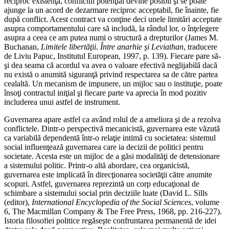
reciproc existenţa, conflictul potenţial devine posibil şi se poate
ajunge la un acord de dezarmare reciproc acceptabil, fie înainte, fie
după conflict. Acest contract va conţine deci unele limitări acceptate
asupra comportamentului care să includă, la rândul lor, o înţelegere
asupra a ceea ce am putea numi o structură a drepturilor (James M.
Buchanan,
Limitele libertăţii. Între anarhie şi Leviathan
, traducere
de Liviu Papuc, Institutul European, 1997, p. 139). Fiecare pare să-
şi dea seama că acordul va avea o valoare efectivă neglijabilă dacă
nu există o anumită siguranţă privind respectarea sa de către partea
cealaltă. Un mecanism de impunere, un mijloc sau o instituţie, poate
însoţi contractul iniţial şi fiecare parte va aprecia în mod pozitiv
includerea unui astfel de instrument.
Guvernarea apare astfel ca având rolul de a ameliora şi de a rezolva
conflictele. Dintr-o perspectivă mecanicistă, guvernarea este văzută
ca variabilă dependentă într-o relaţie intimă cu societatea: sistemul
social influenţează guvernarea care ia decizii de politici pentru
societate. Acesta este un mijloc de a găsi modalităţi de detensionare
a sistemului politic. Printr-o altă abordare, cea organicistă,
guvernarea este implicată în direcţionarea societăţii către anumite
scopuri. Astfel, guvernarea reprezintă un corp educaţional de
schimbare a sistemului social prin deciziile luate (David L. Sills
(editor),
International Encyclopedia of the Social Sciences
, volume
6, The Macmillan Company & The Free Press, 1968, pp. 216-227).
Istoria filosofiei politice regăseşte confruntarea permanentă de idei