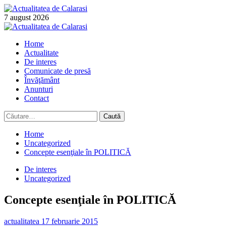
Skip
to
7 august 2026
content
Primary
Menu
Home
Actualitate
De interes
Comunicate de presă
Învăţământ
Anunturi
Contact
Caută
după:
Home
Uncategorized
Concepte esenţiale în POLITICĂ
De interes
Uncategorized
Concepte esenţiale în POLITICĂ
actualitatea
17 februarie 2015