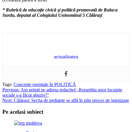
* Rubrică de educaţie civică şi politică promovată de Raluca
Surdu, deputat al Colegiului Uninominal 5 Călăraşi
actualitatea
Tags:
Concepte esenţiale în POLITICĂ
Post
Previous:
Am primit pe adresa redacţiei/,,Repartiţia unor locuinţe
sociale s-a făcut abuziv!”
navigation
Next:
Călăraşi: Secția de pediatrie se află în plin proces de igienizare
Pe acelasi subiect