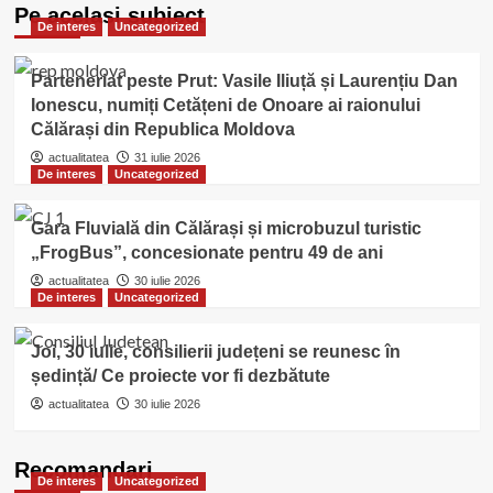
Pe acelasi subiect
De interes
Uncategorized
Parteneriat peste Prut: Vasile Iliuță și Laurențiu Dan
Ionescu, numiți Cetățeni de Onoare ai raionului
Călărași din Republica Moldova
actualitatea
31 iulie 2026
De interes
Uncategorized
Gara Fluvială din Călărași și microbuzul turistic
„FrogBus”, concesionate pentru 49 de ani
actualitatea
30 iulie 2026
De interes
Uncategorized
Joi, 30 iulie, consilierii județeni se reunesc în
ședință/ Ce proiecte vor fi dezbătute
actualitatea
30 iulie 2026
Recomandari
De interes
Uncategorized