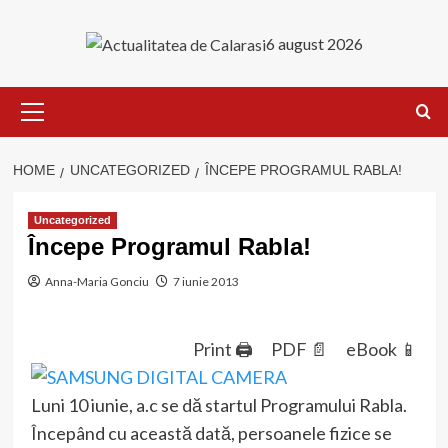
Skip
to
6 august 2026
content
Primary
Menu
HOME
UNCATEGORIZED
ÎNCEPE PROGRAMUL RABLA!
Uncategorized
Începe Programul Rabla!
Anna-Maria Gonciu
7 iunie 2013
Print 🖨
PDF 📄
eBook 📱
Luni 10 iunie, a.c se dă startul Programului Rabla.
Începând cu această dată, persoanele fizice se