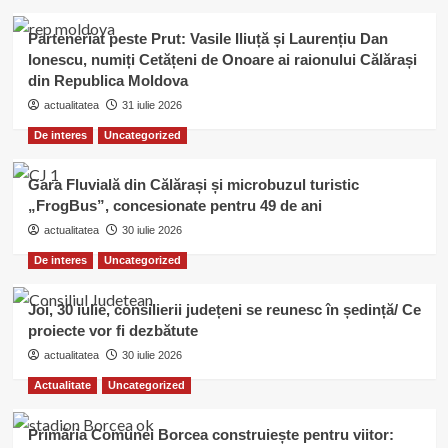
Parteneriat peste Prut: Vasile Iliuță și Laurențiu Dan
Ionescu, numiți Cetățeni de Onoare ai raionului Călărași
din Republica Moldova
actualitatea
31 iulie 2026
De interes
Uncategorized
Gara Fluvială din Călărași și microbuzul turistic
„FrogBus”, concesionate pentru 49 de ani
actualitatea
30 iulie 2026
De interes
Uncategorized
Joi, 30 iulie, consilierii județeni se reunesc în ședință/ Ce
proiecte vor fi dezbătute
actualitatea
30 iulie 2026
Actualitate
Uncategorized
Primăria Comunei Borcea construiește pentru viitor: