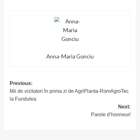
Anna-Maria Gonciu
Post
Previous:
Mii de vizitatori în prima zi de AgriPlanta-RomAgroTec
navigation
la Fundulea
Next:
Parole d’honneur!