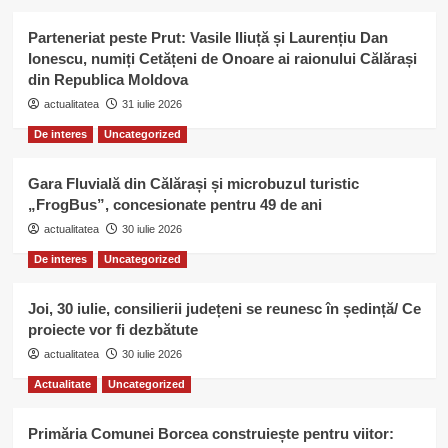
Parteneriat peste Prut: Vasile Iliuță și Laurențiu Dan
Ionescu, numiți Cetățeni de Onoare ai raionului Călărași
din Republica Moldova
actualitatea
31 iulie 2026
De interes
Uncategorized
Gara Fluvială din Călărași și microbuzul turistic
„FrogBus”, concesionate pentru 49 de ani
actualitatea
30 iulie 2026
De interes
Uncategorized
Joi, 30 iulie, consilierii județeni se reunesc în ședință/ Ce
proiecte vor fi dezbătute
actualitatea
30 iulie 2026
Actualitate
Uncategorized
Primăria Comunei Borcea construiește pentru viitor: