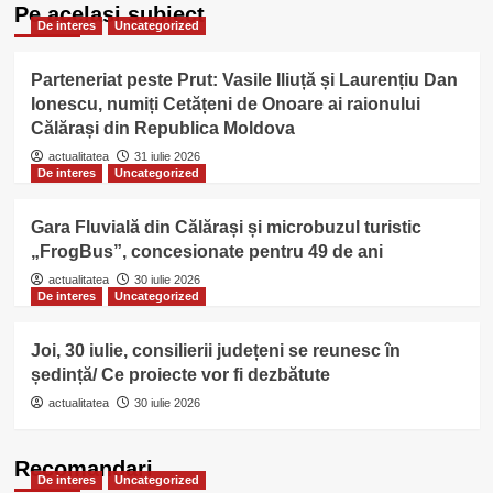
Pe acelasi subiect
De interes
Uncategorized
Parteneriat peste Prut: Vasile Iliuță și Laurențiu Dan
Ionescu, numiți Cetățeni de Onoare ai raionului
Călărași din Republica Moldova
actualitatea
31 iulie 2026
De interes
Uncategorized
Gara Fluvială din Călărași și microbuzul turistic
„FrogBus”, concesionate pentru 49 de ani
actualitatea
30 iulie 2026
De interes
Uncategorized
Joi, 30 iulie, consilierii județeni se reunesc în
ședință/ Ce proiecte vor fi dezbătute
actualitatea
30 iulie 2026
Recomandari
De interes
Uncategorized