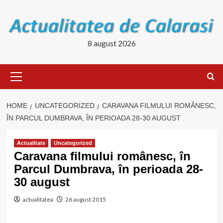
Skip
to
content
8 august 2026
Primary
Menu
HOME
UNCATEGORIZED
CARAVANA FILMULUI ROMÂNESC,
ÎN PARCUL DUMBRAVA, ÎN PERIOADA 28-30 AUGUST
Actualitate
Uncategorized
Caravana filmului românesc, în
Parcul Dumbrava, în perioada 28-
30 august
actualitatea
26 august 2015