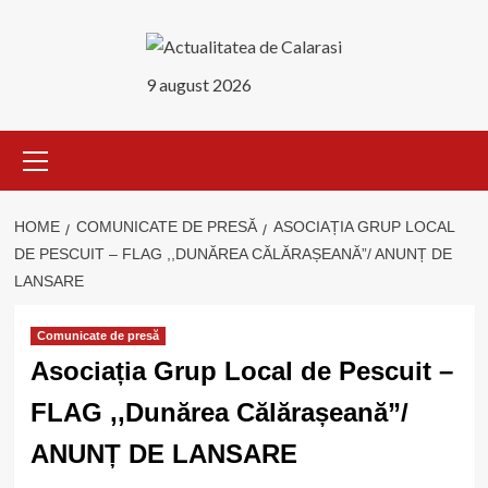
Skip
to
content
9 august 2026
Primary
Menu
HOME
COMUNICATE DE PRESĂ
ASOCIAȚIA GRUP LOCAL
DE PESCUIT – FLAG ,,DUNĂREA CĂLĂRAȘEANĂ”/ ANUNȚ DE
LANSARE
Comunicate de presă
Asociația Grup Local de Pescuit –
FLAG ,,Dunărea Călărașeană”/
ANUNȚ DE LANSARE