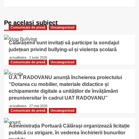
Pe acelasi subiect
Comunicate de presă
Uncategorized
Călărășenii sunt invitați să participe la sondajul
județean privind bullying-ul și violența școlară
actualitatea
2 iunie 2026
Comunicate de presă
Uncategorized
U.A.T RADOVANU anunță încheierea proiectului
“Dotarea cu mobilier, materiale didactice și
echipamente digitale a unităților de învățământ
preuniversitar în cadrul UAT RADOVANU”
actualitatea
27 mai 2026
Comunicate de presă
Uncategorized
Administraţia Portuară Călăraşi organizează licitație
publică cu strigare, în vederea închirierii bunurilor