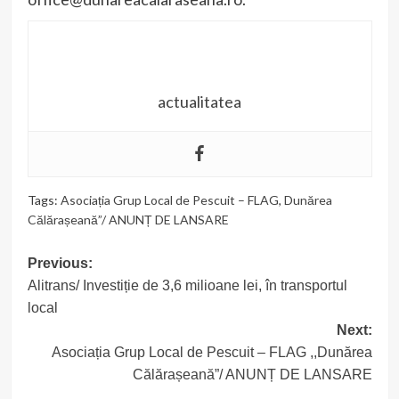
actualitatea
Tags:
Asociația Grup Local de Pescuit – FLAG
,
Dunărea
Călărașeană”/ ANUNȚ DE LANSARE
Previous:
Post
Alitrans/ Investiție de 3,6 milioane lei, în transportul
navigation
local
Next:
Asociația Grup Local de Pescuit – FLAG ,,Dunărea
Călărașeană”/ ANUNȚ DE LANSARE