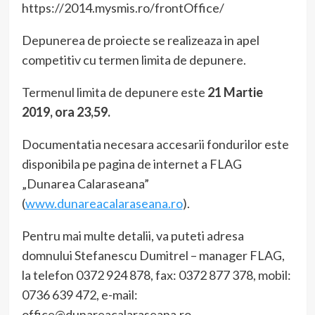
https://2014.mysmis.ro/frontOffice/
Depunerea de proiecte se realizeaza in apel
competitiv cu termen limita de depunere.
Termenul limita de depunere este
21 Martie
2019, ora 23,59.
Documentatia necesara accesarii fondurilor este
disponibila pe pagina de internet a FLAG
„Dunarea Calaraseana”
(
www.dunareacalaraseana.ro
).
Pentru mai multe detalii, va puteti adresa
domnului Stefanescu Dumitrel – manager FLAG,
la telefon 0372 924 878, fax: 0372 877 378, mobil:
0736 639 472, e-mail:
office@dunareacalaraseana.ro.