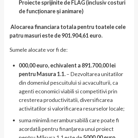
Proiecte sprijinite de FLAG (inclusiv costuri
de funcționare și animare)
Alocarea financiara totala pentru toatele cele
patru masuri este de 901.904,61 euro.
Sumele alocate vor fi de:
000,00 euro,
echivalent a
891.700,00 lei
pentru Masura 1.1.
– Dezvoltarea unitatilor
din domeniul pescuitului si acvaculturii, ca
agenti economici viabili si competitivi prin
cresterea productivitatii, diversificarea
activitatilor si valorificarea resurselor locale;
suma minimă nerambursabilă care poate fi
acordată pentru finanțarea unui proiect
pentru Măsura 1.1 este de
5000,00 euro