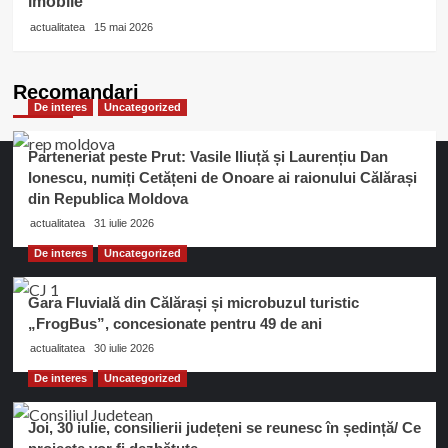
imobile
actualitatea
15 mai 2026
Recomandari
De interes
Uncategorized
Parteneriat peste Prut: Vasile Iliuță și Laurențiu Dan
Ionescu, numiți Cetățeni de Onoare ai raionului Călărași
din Republica Moldova
actualitatea
31 iulie 2026
De interes
Uncategorized
Gara Fluvială din Călărași și microbuzul turistic
„FrogBus”, concesionate pentru 49 de ani
actualitatea
30 iulie 2026
De interes
Uncategorized
Joi, 30 iulie, consilierii județeni se reunesc în ședință/ Ce