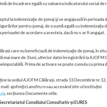
imă de încadrare egală cu valoarea indicatorului social de r
 dreptul la indemnizaţie de şomaj şi se angajează în perioada
igurărilor pentru şomaj, de o sumă egală cu indemnizaţia de
rea perioadei de acordare a acesteia, dacă nu s-ar fi angajat.
ărași care nu beneficiază de indemnizaţie de şomaj, în situ
 mai mare de 3 luni, ulterior datei înregistrării la AJOFM 
, neimpozabilă. Prima de activare se poate cumula cu prima d
bține la sediul AJOFM Călărași, strada 13 Decembrie nr.12
-mail: ajofm@cl.anofm.ro sau accesând site-ul instituției
.ro
, secțiunea Documente utile.
retariatul Consiliului Consultativ și EURES