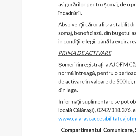
asigurărilor pentru şomaj, de o pr
încadrării.
Absolvenţii cărora li s-a stabilit
somaj, beneficiază, din bugetul as
în condiţiile legii, până la expira
PRIMA DE ACTIVARE
Șomerii înregistraţi la AJOFM Căl
normă întreagă, pentru o perioadă
de activare în valoare de 500 lei
din lege.
Informații suplimentare se pot o
locală Călărași), 0242/318.376, e
www.calarasi.accesibilitateajofm
Compartimentul Comunicare, Sec