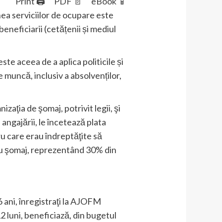
Print 🖨
PDF 📄
eBook 📱
a serviciilor de ocupare este
beneficiarii (cetățenii și mediul
 aceea de a aplica politicile și
e muncă, inclusiv a absolvenților,
izaţia de şomaj, potrivit legii, şi
angajării, le încetează plata
ru care erau îndreptăţite să
ru şomaj, reprezentând 30% din
6 ani, înregistraţi la AJOFM
2 luni, beneficiază, din bugetul