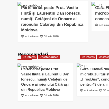
Parteneriat peste Prut: Vasile
Gara Fl
Iliuță și Laurențiu Dan Ionescu,
microb
numiți Cetățeni de Onoare ai
conces
raionului Călărași din Republica
actualita
Moldova
actualitatea
31 iulie 2026
Recomandari
De interes
Uncategorized
De interes
Uncateg
Parteneriat peste Prut:
Gara Fluvială din
Vasile Iliuță și Laurențiu Dan
microbuzul turis
Ionescu, numiți Cetățeni de
„FrogBus”, conc
Onoare ai raionului Călărași
pentru 49 de ani
din Republica Moldova
actualitatea
30 iu
actualitatea
31 iulie 2026