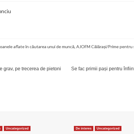
onciu
anele aflate în căutarea unui de muncă
,
AJOFM Călărași/Prime pentru ș
 grav, pe trecerea de pietoni
Se fac primii pași pentru înfii
s
Uncategorized
De interes
Uncategorized