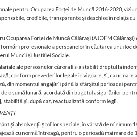
onale pentru Ocuparea Forței de Muncă 2016-2020, viziune
esponsabile, credibile, transparente și deschise în relația cu 
u Ocuparea Forței de Muncă Călărași (AJOFM Călărași) este
i formării profesionale a persoanelor în căutarea unui loc d
ul Muncii și Justiției Sociale.
ariale ale persoanelor cărora li s-a stabilit dreptul la indemn
ă, conform prevederilor legale în vigoare, și, ca urmare a 
ză, din momentul angajării până la sfârşitul perioadei pent
 de o sumă lunară, acordată din bugetul asigurărilor pent
stabilită şi, după caz, reactualizată conform legii.
VENȚI
ământ şi absolvenţii şcolilor speciale, în vârstă de minimum 1
ngajează cu normă întreagă, pentru o perioadă mai mare de 1