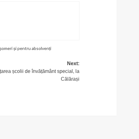
omeri și pentru absolvenți
Next:
nțarea școlii de învățământ special, la
Călărași