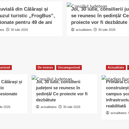
uvială din Călărași și
Joi, 30 iulie, consilierii j
uzul turistic „FrogBus”,
se reunesc în ședință/ Ce
ionate pentru 49 de ani
proiecte vor fi dezbătute
tea
30 iulie 2026
actualitatea
30 iulie 2026
orized
De interes
Uncategorized
Actualitate
 Călărași și
Joi, 30 iulie, consilierii
Primăria C
tic
județeni se reunesc în
construieșt
esionate
ședință/ Ce proiecte vor fi
campus șco
dezbătute
infrastruct
reabilitată
lie 2026
actualitatea
30 iulie 2026
actualitatea