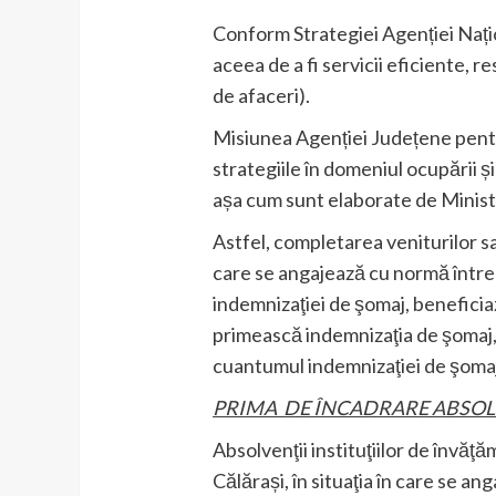
Conform Strategiei Agenției Nați
aceea de a fi servicii eficiente, r
de afaceri).
Misiunea Agenției Județene pentr
strategiile în domeniul ocupării ș
așa cum sunt elaborate de Minister
Astfel, completarea veniturilor sal
care se angajează cu normă întreag
indemnizaţiei de şomaj, beneficia
primească indemnizaţia de şomaj,
cuantumul indemnizaţiei de şomaj, 
PRIMA DE ÎNCADRARE ABSOL
Absolvenţii instituţiilor de învăţ
Călărași, în situaţia în care se a