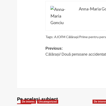
Anna-Maria G
Tags:
AJOFM Călărași/Prime pentru perso
Post
Previous:
Călărași/ Două persoane accidentate
navigation
Pe acelasi subiect
De interes
Uncategorized
De intere