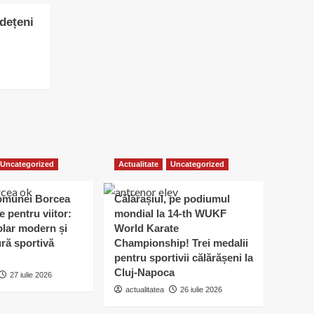
udețeni
Uncategorized
Actualitate
Uncategorized
omunei Borcea
Călărașiul, pe podiumul
e pentru viitor:
mondial la 14-th WUKF
lar modern și
World Karate
ură sportivă
Championship! Trei medalii
pentru sportivii călărășeni la
Cluj-Napoca
27 iulie 2026
actualitatea
26 iulie 2026