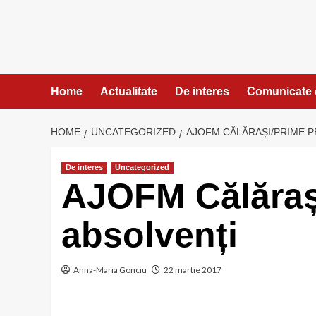
Skip
to
content
Home
Actualitate
De interes
Comunicate 
HOME
UNCATEGORIZED
AJOFM CĂLĂRAȘI/PRIME P
De interes
Uncategorized
AJOFM Călărași
absolvenți
Anna-Maria Gonciu
22 martie 2017