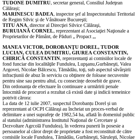
TUDONE DUMITRU
, secretar general, Consiliul Judeţean
Călărași;
MARINESCU BADEA
, inspector șef al Inspectoratului Teritorial
de Regim Silvic şi de Vânătoare Bucureşti;
TITU ANA
, director al Direcţiei Silvice Călăraşi,
BURUIANĂ CORNEL
, reprezentant al Asociaţiei Naţionale a
Proprietarilor de Pământ, de Păduri „ Propact „,
MANEA VICTOR, DOROBANŢU DOREL, TUDOR
LUCIAN, CULEA DUMITRU, GIUREA CONSTANTIN,
CHIRICĂ CONSTANTIN
, reprezentanţi ai comisiilor locale de
fond funciar din localităţile Fundulea, Lupşanu,Gurbăneşti, Valea
Argovei, Nicolae Bălcescu, Tămădău, toţi, sub aspectul săvârşirii
infracțiunii de abuz în serviciu cu obţinere de foloase necuvenite
pentru sine sau pentru altul, cu consecințe deosebit de grave.
Din ordonanța de efectuare în continuare a urmăririi penale
întocmită de procurori a rezultat că există date şi indicii temeinice
potrivit cărora:
La data de 12 iulie 2007, suspectul Dorobanțu Dorel și un
reprezentant al OCPI Călăraşi au încheiat un proces-verbal de
delimitare a unei suprafeţe de 1982,54 ha, aflată în domeniul public
al statului (administrarea Institutul Naţional de Cercetare şi
Dezvoltare Agrcolă Fundulea), în vederea punerii în posesie a
persoanelor al căror drept de proprietate a fost reconstituit de către
comisiile locale Fundulea, Tămădău, Gurbăneşti, Săruleşti, Nicolae