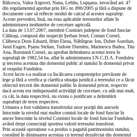
Bălcescu, Valea Argovei, Nana, Lehliu, Lupşanu, invocând art. 47
din regulamentul aprobat prin HG nr. 890/2005 şi fără a dispune de
documente care să reflecte modul de calcul al acestor suprafeţe.
Aceste prevederi, însă, nu erau aplicabile terenurilor aflate în
administrarea institutelor de cercetare agricolă.
La data de 13.07.2007, membrii Comisiei judeţene de fond funciar
Călăraşi, compusă din suspecții Şerban Jenel, Coman Cornel,
Clăbescu Doru Eduard, Ifrim Elena, Năbîrgeac Ion, Dobre Aurelian,
Jarul Eugen, Pșanu Stelian, Tudone Dumitru, Marinescu Badea, Titu
Ana, Buruiană Cornel, au aprobat delimitarea acestui teren în
suprafaţă de 1982,54 ha, aflat în administrarea I.N.C.D.A. Fundulea
şi trecerea acestuia din domeniul public al statului în domeniul privat
al oraşului Fundulea.
Acest lucru s-a realizat cu încălcarea competenţelor prevăzute de
lege şi fără a verifica şi clarifica situaţia juridică a terenului ce a făcut
obiectul trecerii din domeniul public în domeniul privat, respectiv
dacă acesta era indispensabil activităţii de cercetare, cu atât mai mult,
cu cât, la data respectivă, nu exista o justificare a delimitării
suprafeţei de teren respective.
Urmarea a fost validarea transferului unor poziţii din anexele
întocmite la nivelul mai multor comisii locale de fond funciar în
anexe întocmite la nivelul Comisiei locale de fond funciar Fundulea,
având drept consecinţă sporirea valorii terenului transferat.
Prin această operațiune s-a produs o pagubă patrimoniului statului,
constând în diminuarea acestuia cu terenul dezafectat din domeniul