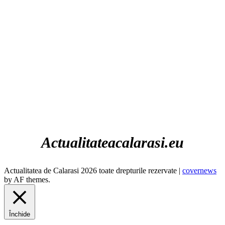
Călăraşi, RO
9:04 AM
07/08/2026
28
°C
cer senin
47%
1012 hPa
8 Km/h
Actualitateacalarasi.eu
Actualitatea de Calarasi 2026 toate drepturile rezervate
|
covernews
by AF themes.
Închide