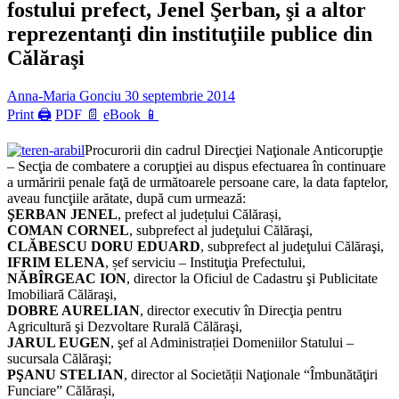
fostului prefect, Jenel Şerban, şi a altor
reprezentanţi din instituţiile publice din
Călăraşi
Anna-Maria Gonciu
30 septembrie 2014
Print 🖨
PDF 📄
eBook 📱
Procurorii din cadrul Direcţiei Naţionale Anticorupţie
– Secţia de combatere a corupţiei au dispus efectuarea în continuare
a urmăririi penale faţă de următoarele persoane care, la data faptelor,
aveau funcţiile arătate, după cum urmează:
ŞERBAN JENEL
, prefect al județului Călărași,
COMAN CORNEL
, subprefect al judeţului Călăraşi,
CLĂBESCU DORU EDUARD
, subprefect al judeţului Călăraşi,
IFRIM ELENA
, șef serviciu – Instituţia Prefectului,
NĂBÎRGEAC ION
, director la Oficiul de Cadastru şi Publicitate
Imobiliară Călăraşi,
DOBRE AURELIAN
, director executiv în Direcţia pentru
Agricultură şi Dezvoltare Rurală Călăraşi,
JARUL EUGEN
, şef al Administrației Domeniilor Statului –
sucursala Călăraşi;
PŞANU STELIAN
, director al Societății Naţionale “Îmbunătăţiri
Funciare” Călărași,