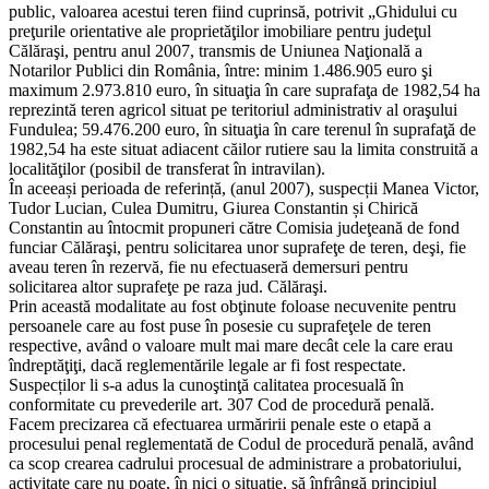
public, valoarea acestui teren fiind cuprinsă, potrivit „Ghidului cu
preţurile orientative ale proprietăţilor imobiliare pentru judeţul
Călăraşi, pentru anul 2007, transmis de Uniunea Naţională a
Notarilor Publici din România, între: minim 1.486.905 euro şi
maximum 2.973.810 euro, în situaţia în care suprafaţa de 1982,54 ha
reprezintă teren agricol situat pe teritoriul administrativ al oraşului
Fundulea; 59.476.200 euro, în situaţia în care terenul în suprafaţă de
1982,54 ha este situat adiacent căilor rutiere sau la limita construită a
localităţilor (posibil de transferat în intravilan).
În aceeași perioada de referință, (anul 2007), suspecții Manea Victor,
Tudor Lucian, Culea Dumitru, Giurea Constantin și Chirică
Constantin au întocmit propuneri către Comisia judeţeană de fond
funciar Călăraşi, pentru solicitarea unor suprafeţe de teren, deşi, fie
aveau teren în rezervă, fie nu efectuaseră demersuri pentru
solicitarea altor suprafeţe pe raza jud. Călăraşi.
Prin această modalitate au fost obţinute foloase necuvenite pentru
persoanele care au fost puse în posesie cu suprafeţele de teren
respective, având o valoare mult mai mare decât cele la care erau
îndreptăţiţi, dacă reglementările legale ar fi fost respectate.
Suspecților li s-a adus la cunoştinţă calitatea procesuală în
conformitate cu prevederile art. 307 Cod de procedură penală.
Facem precizarea că efectuarea urmăririi penale este o etapă a
procesului penal reglementată de Codul de procedură penală, având
ca scop crearea cadrului procesual de administrare a probatoriului,
activitate care nu poate, în nici o situaţie, să înfrângă principiul