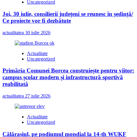
Uncategorized
Joi, 30 iulie, consilierii județeni se reunesc în ședință/
Ce proiecte vor fi dezbătute
actualitatea
30 iulie 2026
Actualitate
Uncategorized
Primăria Comunei Borcea construiește pentru viitor:
campus școlar modern și infrastructură sportivă
reabilitată
actualitatea
27 iulie 2026
Actualitate
Uncategorized
Călărașiul, pe podiumul mondial la 14-th WUKF