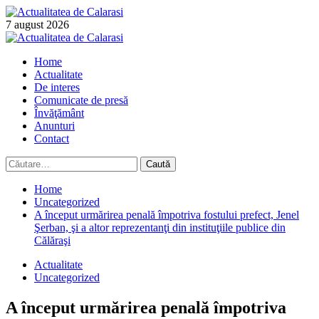
Skip
to
7 august 2026
content
Primary
Menu
Home
Actualitate
De interes
Comunicate de presă
Învăţământ
Anunturi
Contact
Caută
după:
Home
Uncategorized
A început urmărirea penală împotriva fostului prefect, Jenel
Şerban, şi a altor reprezentanţi din instituţiile publice din
Călăraşi
Actualitate
Uncategorized
A început urmărirea penală împotriva