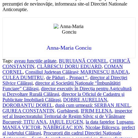
prezumţiei de nevinovăţie, informeaza site-ul Directiei Nationale
Anticoruptie.
Anna-Maria Gonciu
Tags:
aveau funcţiile arătate
,
BURUIANĂ CORNEL
,
CHIRICĂ
CONSTANTIN
,
CLĂBESCU DORU EDUARD
,
COMAN
CORNEL
,
Consiliul Judeţean Călărași; MARINESCU BADEA
,
CULEA DUMITRU
,
de Păduri „ Propact "
,
director al Direcţiei
Silvice Călăraşi
,
director al Societății Naţionale “Îmbunătăţiri
Funciare” Călărași
,
director executiv în Direcţia pentru Agricultură
şi Dezvoltare Rurală Călăraşi
,
director la Oficiul de Cadastru şi
Publicitate Imobiliară Călăraşi
,
DOBRE AURELIAN
,
DOROBANŢU DOREL
,
după cum urmează: ŞERBAN JENEL
,
GIUREA CONSTANTIN
,
Gurbăneşti
,
IFRIM ELENA
,
inspector
șef al Inspectoratului Teritorial de Regim Silvic şi de Vânătoare
Bucureşti; TITU ANA
,
JARUL EUGEN
,
la data faptelor
,
Lupşanu
,
MANEA VICTOR
,
NĂBÎRGEAC ION
,
Nicolae Bălcescu
,
prefect
al județului Călărași
,
Procurorii din cadrul Direcţiei Naţionale