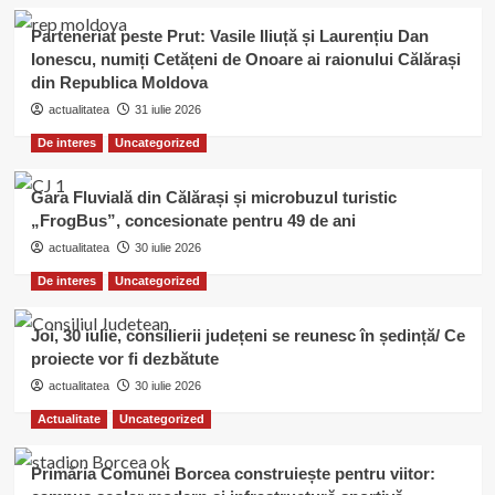
Parteneriat peste Prut: Vasile Iliuță și Laurențiu Dan
Ionescu, numiți Cetățeni de Onoare ai raionului Călărași
din Republica Moldova
actualitatea
31 iulie 2026
De interes
Uncategorized
Gara Fluvială din Călărași și microbuzul turistic
„FrogBus”, concesionate pentru 49 de ani
actualitatea
30 iulie 2026
De interes
Uncategorized
Joi, 30 iulie, consilierii județeni se reunesc în ședință/ Ce
proiecte vor fi dezbătute
actualitatea
30 iulie 2026
Actualitate
Uncategorized
Primăria Comunei Borcea construiește pentru viitor: