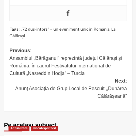
Tags:
„72 dus-întors” – un eveniment unic în România
,
La
Călăraşi
Post
Previous:
Ansamblul „Bărăganul” reprezintă județul Călărași și
navigation
România, în cadrul Festivalului Internațional de
Cultură „Nasreddin Hodja” – Turcia
Next:
Anunț Asociația de Grup Local de Pescuit ,,Dunărea
Călărășeană”
Pe acelasi subiect
Actualitate
Uncategorized