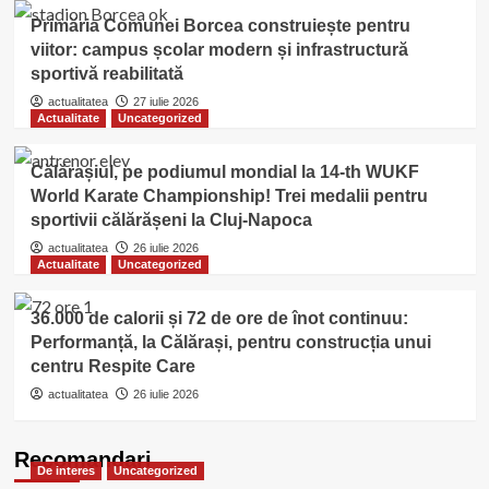
Primăria Comunei Borcea construiește pentru
viitor: campus școlar modern și infrastructură
sportivă reabilitată
actualitatea
27 iulie 2026
Actualitate
Uncategorized
Călărașiul, pe podiumul mondial la 14-th WUKF
World Karate Championship! Trei medalii pentru
sportivii călărășeni la Cluj-Napoca
actualitatea
26 iulie 2026
Actualitate
Uncategorized
36.000 de calorii și 72 de ore de înot continuu:
Performanță, la Călărași, pentru construcția unui
centru Respite Care
actualitatea
26 iulie 2026
Recomandari
De interes
Uncategorized