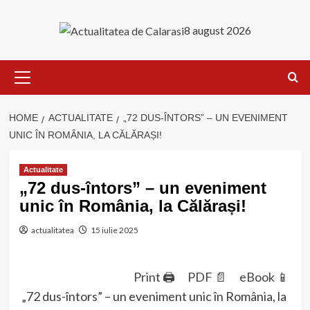
Skip
to
8 august 2026
content
Primary
Menu
HOME
ACTUALITATE
„72 DUS-ÎNTORS” – UN EVENIMENT
UNIC ÎN ROMÂNIA, LA CĂLĂRAȘI!
Actualitate
„72 dus-întors” – un eveniment
unic în România, la Călărași!
actualitatea
15 iulie 2025
Print 🖨
PDF 📄
eBook 📱
„72 dus-întors” – un eveniment unic în România, la