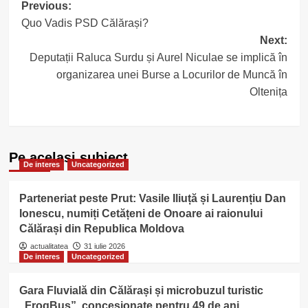
Post
Previous:
Quo Vadis PSD Călărași?
navigation
Next:
Deputații Raluca Surdu și Aurel Niculae se implică în
organizarea unei Burse a Locurilor de Muncă în
Oltenița
Pe acelasi subiect
De interes
Uncategorized
Parteneriat peste Prut: Vasile Iliuță și Laurențiu Dan
Ionescu, numiți Cetățeni de Onoare ai raionului
Călărași din Republica Moldova
actualitatea
31 iulie 2026
De interes
Uncategorized
Gara Fluvială din Călărași și microbuzul turistic
„FrogBus”, concesionate pentru 49 de ani