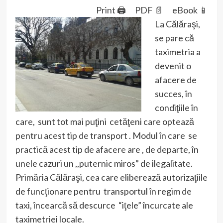
Print 🖨
PDF 📄
eBook 📱
La Călăraşi,
se pare că
taximetria a
devenit o
afacere de
succes, în
condiţiile în
care, sunt tot mai puţini cetăţeni care optează
pentru acest tip de transport . Modul în care se
practică acest tip de afacere are , de departe, în
unele cazuri un ,,puternic miros” de ilegalitate.
Primăria Călăraşi, cea care eliberează autorizaţiile
de funcţionare pentru transportul în regim de
taxi, încearcă să descurce “iţele” încurcate ale
taximetriei locale.