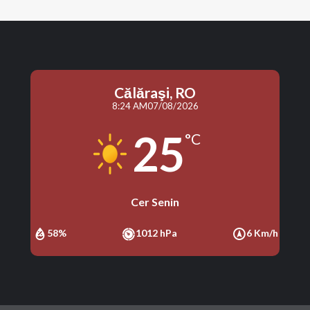
Călăraşi, RO
8:24 AM
07/08/2026
25
°C
Cer Senin
58%
1012 hPa
6 Km/h