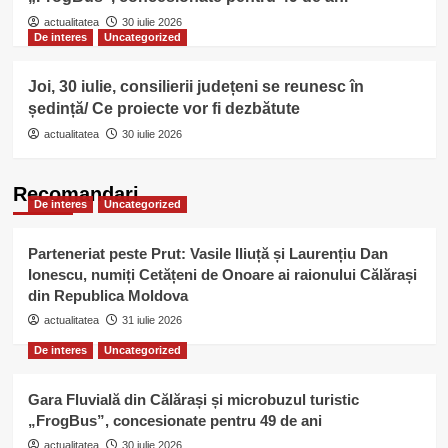
actualitatea
30 iulie 2026
De interes
Uncategorized
Joi, 30 iulie, consilierii județeni se reunesc în
ședință/ Ce proiecte vor fi dezbătute
actualitatea
30 iulie 2026
Recomandari
De interes
Uncategorized
Parteneriat peste Prut: Vasile Iliuță și Laurențiu Dan
Ionescu, numiți Cetățeni de Onoare ai raionului Călărași
din Republica Moldova
actualitatea
31 iulie 2026
De interes
Uncategorized
Gara Fluvială din Călărași și microbuzul turistic
„FrogBus”, concesionate pentru 49 de ani
actualitatea
30 iulie 2026