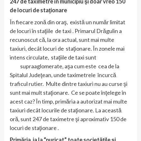
247 de taximetre în municipiu şi doar vreo 150
de locuri de staţionare
În fiecare zonă din oraş, există un număr limitat
de locuri în staţiile de taxi . Primarul Drăgulin a
recunoscut că, la ora actual, sunt mai multe
taxiuri, decât locuri de staţionare. În zonele mai
intens circulate, staţiile de taxi sunt
supraaglomerate, aşa cum este cea de la
Spitalul Judeţean, unde taximetrele încurcă
traficul rutier. Multe dintre taxiuri nu au curse şi
sunt mai mult staţionare. Ce se poate înţelege în
acest caz? În timp, primăria a autorizat mai multe
taxiuri decât locurile de staţionare. La această
oră, sunt 247 de taximetre şi aproximativ 150 de
locuri de staţionare .
Primăria ia la “puricat” toate societăţile şi