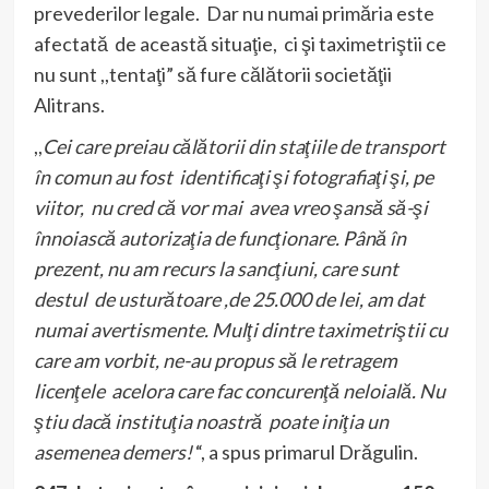
prevederilor legale. Dar nu numai primăria este
afectată de această situaţie, ci şi taximetriştii ce
nu sunt ,,tentaţi” să fure călătorii societăţii
Alitrans.
,,
Cei care preiau călătorii din staţiile de transport
în comun au fost identificaţi şi fotografiaţi şi, pe
viitor, nu cred că vor mai avea vreo şansă să-şi
înnoiască autorizaţia de funcţionare. Până în
prezent, nu am recurs la sancţiuni, care sunt
destul de usturătoare ,de 25.000 de lei, am dat
numai avertismente. Mulţi dintre taximetriştii cu
care am vorbit, ne-au propus să le retragem
licenţele acelora care fac concurenţă neloială. Nu
ştiu dacă instituţia noastră poate iniţia un
asemenea demers!
“, a spus primarul Drăgulin.