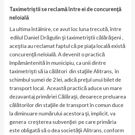
Taximetriştii se reclamă între ei de concurenţă
neloială
La ultima întâlnire, ce avut loc luna trecută, între
edilul Daniel Drăgulin şi taximetriştii călărăşeni ,
aceştia au reclamat faptul că pe piaţa locală există
concurenţă neloială. A devenit o practică
împământenită în municipiu, ca unii dintre
taximetrişti să ia călători din staţiile Alitrans, în
schimbul sumei de 2 lei, adică preţul unui bilet de
transport local. Această practică aduce un mare
dezavantaj primăriei Călăraşi, deoarece preluarea
călătorilor din staţiile de transport în comun duce
la diminuare numărului acestora şi, implicit, va
genera creşterea subvenţiei pe care primăria
este obligată să o dea societăţii Alitrans, conform