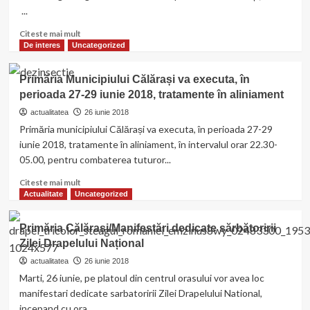
–
Pescuit
...
FLAG
si
,,Dunărea
Read
Citeste mai mult
Afaceri
Călărașeană”
more
De interes
Uncategorized
Maritime
va
about
2014-
deschide
Călărași/Târgul
2020
Primăria Municipiului Călărași va executa, în
sesiunile
Regional
perioada 27-29 iunie 2018, tratamente în aliniament
de
Comun
depunere
al
actualitatea
26 iunie 2018
a
Companiilor
Primăria municipiului Călărași va executa, în perioada 27-29
proiectelor,prin
de
iunie 2018, tratamente în aliniament, în intervalul orar 22.30-
Programul
Studenți
05.00, pentru combaterea tuturor...
Operational
pentru
Read
Citeste mai mult
Pescuit
more
Actualitate
Uncategorized
si
about
Afaceri
Primăria
Maritime
Primăria Călărași/Manifestări dedicate sărbătoririi
Municipiului
2014-
Zilei Drapelului Național
Călărași
2020
va
actualitatea
26 iunie 2018
executa,
Marti, 26 iunie, pe platoul din centrul orasului vor avea loc
în
manifestari dedicate sarbatoririi Zilei Drapelului National,
perioada
incepand cu ora...