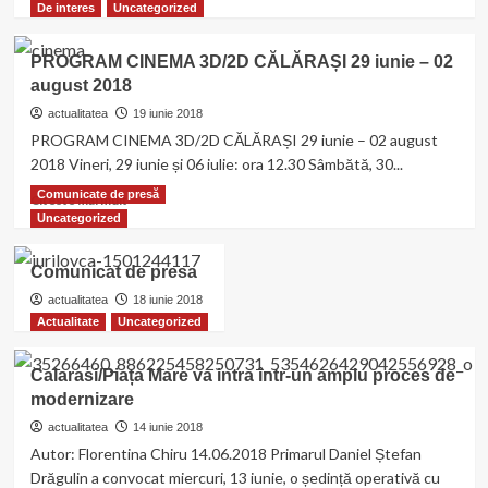
cu
more
De interes
Uncategorized
ajutorul
about
fondurilor
COMUNICAT
PROGRAM CINEMA 3D/2D CĂLĂRAȘI 29 iunie – 02
europene
DE
august 2018
PRESĂ
actualitatea
19 iunie 2018
PROGRAM CINEMA 3D/2D CĂLĂRAȘI 29 iunie – 02 august
2018 Vineri, 29 iunie și 06 iulie: ora 12.30 Sâmbătă, 30...
Comunicate de presă
Read
Citeste mai mult
more
Uncategorized
about
PROGRAM
Comunicat de presa
CINEMA
3D/2D
actualitatea
18 iunie 2018
CĂLĂRAȘI
Actualitate
Uncategorized
29
iunie
Calarasi/Piața Mare va intra într-un amplu proces de
–
modernizare
02
august
actualitatea
14 iunie 2018
2018
Autor: Florentina Chiru 14.06.2018 Primarul Daniel Ștefan
Drăgulin a convocat miercuri, 13 iunie, o ședință operativă cu