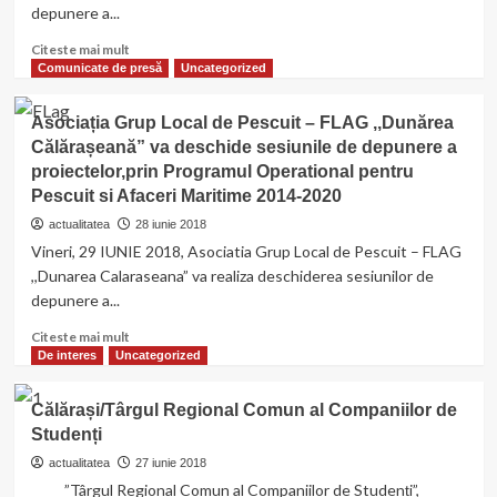
depunere a...
a
deschis
Read
Citeste mai mult
sesiunile
more
Comunicate de presă
Uncategorized
de
about
depunere
Asociația
a
Asociația Grup Local de Pescuit – FLAG ,,Dunărea
Grup
proiectelor,
Călărașeană” va deschide sesiunile de depunere a
Local
prin
proiectelor,prin Programul Operational pentru
de
POPAM
Pescuit
Pescuit si Afaceri Maritime 2014-2020
2014-
–
2020
actualitatea
28 iunie 2018
FLAG
Vineri, 29 IUNIE 2018, Asociatia Grup Local de Pescuit – FLAG
,,Dunărea
,,Dunarea Calaraseana” va realiza deschiderea sesiunilor de
Călărașeană”
depunere a...
va
deschide
Read
Citeste mai mult
sesiunile
more
De interes
Uncategorized
de
about
depunere
Asociația
a
Călărași/Târgul Regional Comun al Companiilor de
Grup
proiectelor,prin
Studenți
Local
Programul
de
actualitatea
27 iunie 2018
Operational
Pescuit
”Târgul Regional Comun al Companiilor de Studenți”,
pentru