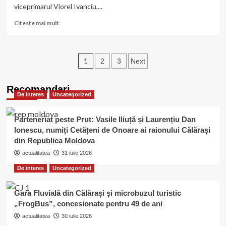
viceprimarul Viorel Ivanciu,...
Read
Citeste mai mult
more
about
Calarasi/Piața
Paginație
Mare
1
2
3
Next
va
articole
intra
Recomandari
într-
De interes
Uncategorized
un
amplu
proces
Parteneriat peste Prut: Vasile Iliuță și Laurențiu Dan
de
Ionescu, numiți Cetățeni de Onoare ai raionului Călărași
modernizare
din Republica Moldova
actualitatea
31 iulie 2026
De interes
Uncategorized
Gara Fluvială din Călărași și microbuzul turistic
„FrogBus”, concesionate pentru 49 de ani
actualitatea
30 iulie 2026