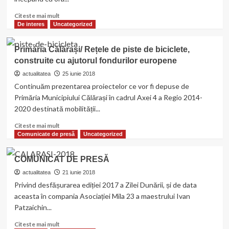
27-
29
Read
Citeste mai mult
iunie
more
De interes
Uncategorized
2018,
about
tratamente
Primăria
Primăria Călărași/ Rețele de piste de biciclete,
în
Călărași/Manifestări
aliniament
construite cu ajutorul fondurilor europene
dedicate
sărbătoririi
actualitatea
25 iunie 2018
Zilei
Continuăm prezentarea proiectelor ce vor fi depuse de
Drapelului
Primăria Municipiului Călărași în cadrul Axei 4 a Regio 2014-
Național
2020 destinată mobilității...
Read
Citeste mai mult
more
Comunicate de presă
Uncategorized
about
Primăria
COMUNICAT DE PRESĂ
Călărași/
Rețele
actualitatea
21 iunie 2018
de
Privind desfășurarea ediției 2017 a Zilei Dunării, și de data
piste
aceasta în compania Asociației Mila 23 a maestrului Ivan
de
Patzaichin...
biciclete,
construite
Read
Citeste mai mult