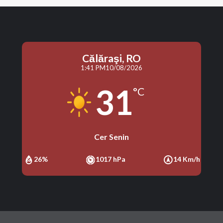
Călăraşi, RO
1:41 PM
10/08/2026
31
°C
Cer Senin
26%
1017 hPa
14 Km/h