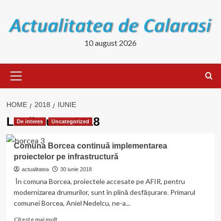
Skip
to
content
10 august 2026
Primary
Menu
HOME
2018
IUNIE
Lună:
iunie 2018
De interes
Uncategorized
Comuna Borcea continuă implementarea
proiectelor pe infrastructură
actualitatea
30 iunie 2018
În comuna Borcea, proiectele accesate pe AFIR, pentru
modernizarea drumurilor, sunt în plină desfășurare. Primarul
comunei Borcea, Aniel Nedelcu, ne-a...
Read
Citeste mai mult