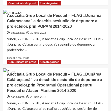
more
Comunicate de presă
Uncategorized
about
Comuna
Asociatia Grup Local de Pescuit – FLAG ,,Dunarea
Borcea
Calaraseana” a deschis sesiunile de depunere a
continuă
proiectelor, prin POPAM 2014-2020
implementarea
proiectelor
actualitatea
30 iunie 2018
pe
Vineri, 29 IUNIE 2018, Asociatia Grup Local de Pescuit – FLAG
infrastructură
,,Dunarea Calaraseana” a deschis sesiunile de depunere a
proiectelor,...
Read
Citeste mai mult
more
Comunicate de presă
Uncategorized
about
Asociatia
Asociația Grup Local de Pescuit – FLAG ,,Dunărea
Grup
Călărașeană” va deschide sesiunile de depunere a
Local
proiectelor,prin Programul Operational pentru
de
Pescuit
Pescuit si Afaceri Maritime 2014-2020
–
actualitatea
29 iunie 2018
FLAG
Vineri, 29 IUNIE 2018, Asociatia Grup Local de Pescuit – FLAG
,,Dunarea
,,Dunarea Calaraseana” va realiza deschiderea sesiunilor de
Calaraseana”