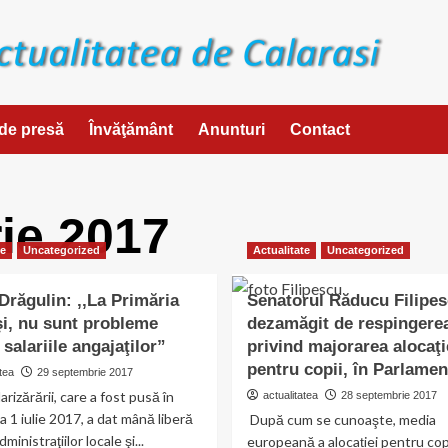
de presă
Învăţământ
Anunturi
Contact
ie 2017
te
Uncategorized
Actualitate
Uncategorized
Drăgulin: ,,La Primăria
Senatorul Răducu Filipes
şi, nu sunt probleme
dezamăgit de respingerea
 salariile angajaţilor”
privind majorarea alocaţi
pentru copii, în Parlamen
tea
29 septembrie 2017
arizărării, care a fost pusă în
actualitatea
28 septembrie 2017
la 1 iulie 2017, a dat mână liberă
După cum se cunoaşte, media
ministraţiilor locale şi...
europeană a alocației pentru cop