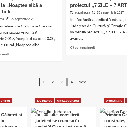
i la „Noaptea albă a
proiectul „7 ZILE – 7 AR
vizita
edificiile
 folk”
actualitatea
25 septembrie 2017
care
În săptămâna dedicată educației
tea
25 septembrie 2017
amintesc
Județean de Cultură și Creație C
udețean de Cultură și Creație
de
va derula proiectul „7 ZILE - 7 A
organizează vineri, 29
prezența
Casei
având...
ie 2017, începând cu ora 20.00,
Regale,
 cultural „Noaptea albă...
Read
Citeste mai mult
la
more
Read
Călărași
i mult
about
more
Luni,
about
2
Vineri,
octombrie,
29
debutează
Paginație
septembrie,
1
2
3
4
Next
proiectul
sunteți
articole
„7
invitați
ZILE
la
–
orized
De interes
Uncategorized
Actualitate
„Noaptea
7
albă
ARTE”
a
 Călărași și
Joi, 30 iulie, consilierii
Primăria C
muzicii
tic
județeni se reunesc în
construieșt
folk”
esionate
ședință/ Ce proiecte vor fi
campus șco