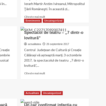
în...
Ierarh Martir Antim Ivireanul, Mitropolitul
Ţării Româneşti. În această zi...
Read
Citeste mai mult
more
Evenimente
Uncategorized
about
Beneficiarii
Spectacol de teatru – „7 dintr-o
Căminului
lovitură”
de
bătrâni
actualitatea
26 septembrie 2017
din
Creație
Centrul Județean de Cultură și Creație
Călăraşi
tombrie
Călărași vă așteaptă marți, 3 octombrie
şi-
usical
2017, la spectacolul de teatru „7 dintr-o
au
lovitură”,...
aniversat
ocrotitorul,
Read
Citeste mai mult
Sf.
more
Antim
about
Ivireanul
Spectacol
de
Actualitate
Uncategorized
teatru
–
„7
ează
Un caz confirmat infecția cu