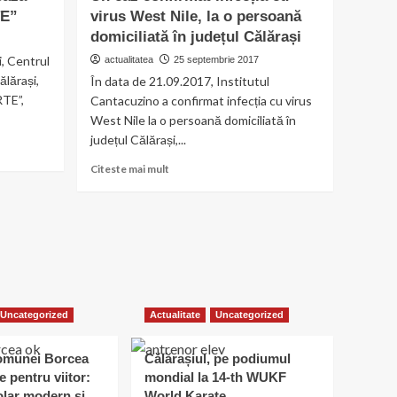
dintr-
TE”
virus West Nile, la o persoană
o
domiciliată în județul Călărași
lovitură”
, Centrul
actualitatea
25 septembrie 2017
ălărași,
În data de 21.09.2017, Institutul
RTE”,
Cantacuzino a confirmat infecția cu virus
West Nile la o persoană domiciliată în
județul Călărași,...
Read
Citeste mai mult
more
about
Un
caz
confirmat
infecția
cu
virus
Uncategorized
Actualitate
Uncategorized
West
Nile,
la
omunei Borcea
Călărașiul, pe podiumul
o
e pentru viitor:
mondial la 14-th WUKF
persoană
lar modern și
World Karate