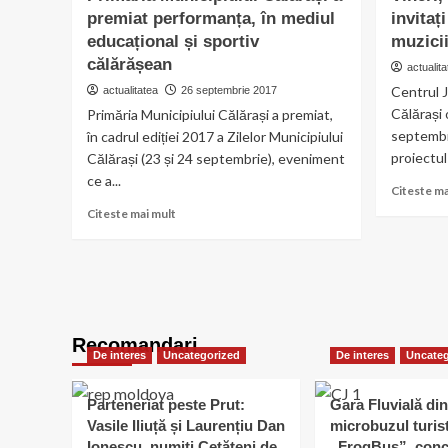
403
premiat performanța, în mediul
invitaț
vor
educațional și sportiv
muzicii
fi
călărășean
actualita
reabilitate
prin
Centrul J
actualitatea
26 septembrie 2017
PNDL
Călărași 
Primăria Municipiului Călărași a premiat,
septembr
în cadrul ediției 2017 a Zilelor Municipiului
proiectul
Călărași (23 și 24 septembrie), eveniment
ce a...
Citeste ma
Read
Citeste mai mult
more
about
Primăria
Municipiului
Călărași
a
Recomandari
premiat
De interes
Uncategorized
De interes
Uncateg
performanța,
în
mediul
Parteneriat peste Prut:
Gara Fluvială din
educațional
Vasile Iliuță și Laurențiu Dan
microbuzul turis
și
Ionescu, numiți Cetățeni de
„FrogBus”, conc