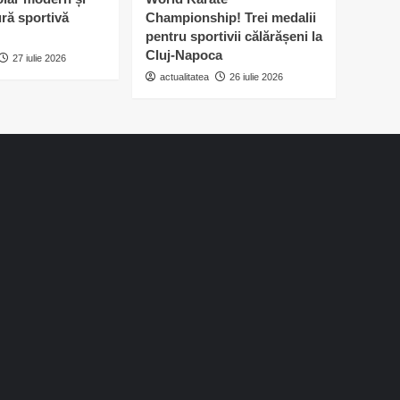
domiciliată
ură sportivă
Championship! Trei medalii
în
pentru sportivii călărășeni la
județul
Cluj-Napoca
Călărași
27 iulie 2026
actualitatea
26 iulie 2026