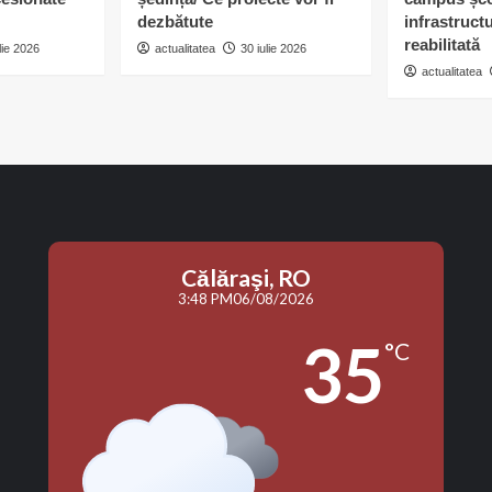
dezbătute
infrastruct
reabilitată
lie 2026
actualitatea
30 iulie 2026
actualitatea
Călăraşi, RO
3:48 PM
06/08/2026
35
°C