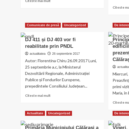
Citeste mai mult
more
Citeste ma
about
File
de
Comunicate de presă
Uncategorized
De intere
Istorie/
565
de
DJ 411 și DJ 403 vor fi
Princip
ani
reabilitate prin PNDL
edifici
de
prezenț
actualitatea
26 septembrie 2017
la
Călăraș
tipărirea
Autor: Florentina Chiru 26.09.2017 Luni,
primei
25 septembrie a.c, la Ministerul
actualita
cărţi
Dezvoltării Regionale, Administrației
Miercuri
Publice și Fondurilor Europene,
Preasfinț
președintele Consiliului Județean...
primi viz
Maria, în 
Read
Citeste mai mult
more
Citeste ma
about
DJ
Actualitate
Uncategorized
De intere
411
și
Primăria Municipiului Călărași a
Vineri,
DJ