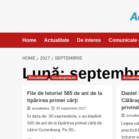
Skip
to
content
Home
Actualitate
De interes
Comunicate 
HOME
2017
SEPTEMBRIE
Lună:
septembr
Actualitate
Uncategorized
Actualita
File de Istorie/ 565 de ani de la
Daniel 
tipărirea primei cărţi
Călăra
privind
actualitatea
30 septembrie 2017
În data de 30 septembrie, s-au împlinit
actualita
565 de ani de la tipărirea primei cărți de
Legea sal
către Gutenberg. Pe 30...
practică 
tuturor ad
Read