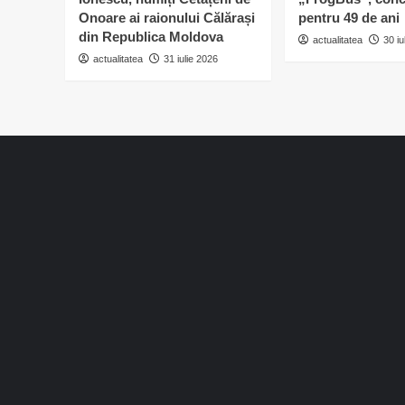
sportiv
Onoare ai raionului Călărași
pentru 49 de ani
călărășean
din Republica Moldova
actualitatea
30 iu
actualitatea
31 iulie 2026