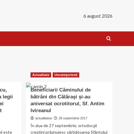
6 august 2026
Actualitate
Uncategorized
cu,
Beneficiarii Căminului de
 legii
bătrâni din Călăraşi şi-au
ei
aniversat ocrotitorul, Sf. Antim
t
Ivireanul
actualitatea
28 septembrie 2017
În ziua de 27 septembrie, ortodocşii
ii este
creştini prăznuiesc sărbătoarea Sfântului