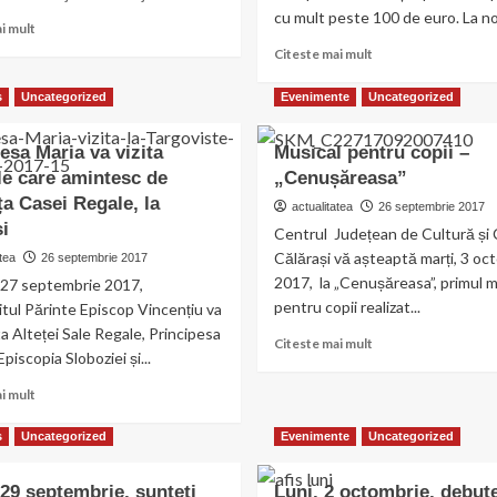
cu mult peste 100 de euro. La noi 
Read
i mult
more
Read
Citeste mai mult
about
more
Daniel
about
s
Uncategorized
Evenimente
Uncategorized
Drăgulin:
Senatorul
,,La
Răducu
esa Maria va vizita
Musical pentru copii –
Primăria
Filipescu,
Călăraşi,
ile care amintesc de
„Cenușăreasa”
dezamăgit
nu
de
a Casei Regale, la
actualitatea
26 septembrie 2017
sunt
respingerea
i
Centrul Județean de Cultură și 
probleme
legii
privind
Călărași vă așteaptă marți, 3 oc
tea
26 septembrie 2017
privind
salariile
2017, la „Cenușăreasa”, primul m
majorarea
, 27 septembrie 2017,
angajaţilor”
alocaţiei
pentru copii realizat...
itul Părinte Episcop Vincențiu va
pentru
ita Alteței Sale Regale, Principesa
Read
Citeste mai mult
copii,
Episcopia Sloboziei și...
more
în
about
Parlament
Read
i mult
Musical
more
pentru
about
s
Uncategorized
Evenimente
Uncategorized
copii
Principesa
–
Maria
„Cenușăreasa”
 29 septembrie, sunteți
Luni, 2 octombrie, debut
va