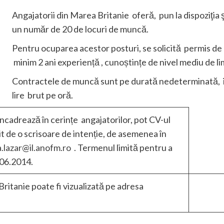
Angajatorii din Marea Britanie oferă, pun la dispoziţia
un număr de 20 de locuri de muncă.
Pentru ocuparea acestor posturi, se solicită permis de
minim 2 ani experiență , cunoștințe de nivel mediu de l
Contractele de muncă sunt pe durată nedeterminată, iar 
lire brut pe oră.
ncadrează în cerințe angajatorilor, pot CV-ul
it de o scrisoare de intenție, de asemenea în
a.lazar@il.anofm.ro
. Termenul limită pentru a
.06.2014.
ritanie poate fi vizualizată pe adresa