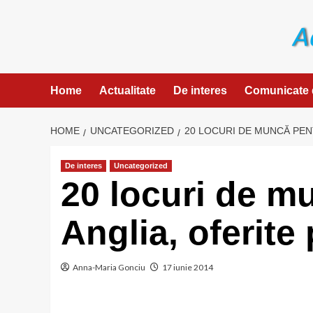
Skip
to
content
Home
Actualitate
De interes
Comunicate 
HOME
UNCATEGORIZED
20 LOCURI DE MUNCĂ PEN
De interes
Uncategorized
20 locuri de m
Anglia, oferit
Anna-Maria Gonciu
17 iunie 2014