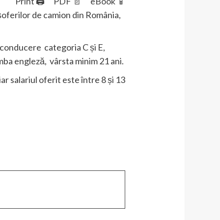
Print 🖨
PDF 📄
eBook 📱
 şoferilor de camion din România,
 conducere categoria C și E,
imba engleză, vârsta minim 21 ani.
salariul oferit este între 8 și 13