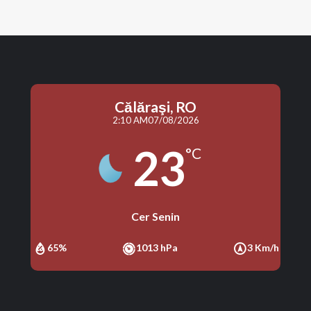
Călăraşi, RO
2:10 AM
07/08/2026
23
°C
Cer Senin
65%
1013 hPa
3 Km/h