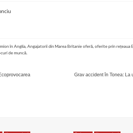
onciu
mion în Anglia
,
Angajatorii din Marea Britanie oferă
,
oferite prin rețeaua
ocuri de muncă.
a Ecoprovocarea
Grav accident în Tonea: La 