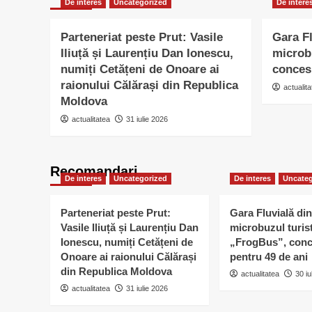
De interes
Uncategorized
De intere
Parteneriat peste Prut: Vasile
Gara Fl
Iliuță și Laurențiu Dan Ionescu,
microb
numiți Cetățeni de Onoare ai
conces
raionului Călărași din Republica
actualita
Moldova
actualitatea
31 iulie 2026
Recomandari
De interes
Uncategorized
De interes
Uncateg
Parteneriat peste Prut:
Gara Fluvială din
Vasile Iliuță și Laurențiu Dan
microbuzul turis
Ionescu, numiți Cetățeni de
„FrogBus”, conc
Onoare ai raionului Călărași
pentru 49 de ani
din Republica Moldova
actualitatea
30 iu
actualitatea
31 iulie 2026