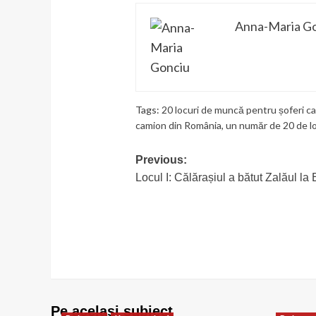
Anna-Maria G
Tags:
20 locuri de muncă pentru șoferi ca
camion din România
,
un număr de 20 de l
Post
Previous:
Locul I: Călărașiul a bătut Zalăul l
navigation
Pe acelasi subiect