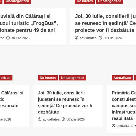
s
Uncategorized
De interes
Uncategorized
uvială din Călărași și
Joi, 30 iulie, consilierii j
uzul turistic „FrogBus”,
se reunesc în ședință/ Ce
ionate pentru 49 de ani
proiecte vor fi dezbătute
tea
30 iulie 2026
actualitatea
30 iulie 2026
orized
De interes
Uncategorized
Actualitate
 Călărași și
Joi, 30 iulie, consilierii
Primăria C
tic
județeni se reunesc în
construieșt
esionate
ședință/ Ce proiecte vor fi
campus șco
dezbătute
infrastruct
reabilitată
lie 2026
actualitatea
30 iulie 2026
actualitatea