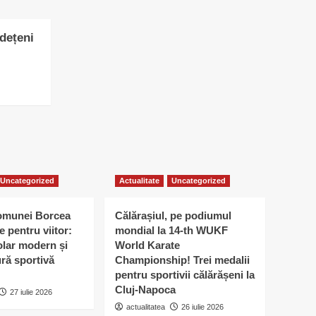
udețeni
Uncategorized
Actualitate
Uncategorized
omunei Borcea
Călărașiul, pe podiumul
e pentru viitor:
mondial la 14-th WUKF
lar modern și
World Karate
ură sportivă
Championship! Trei medalii
pentru sportivii călărășeni la
Cluj-Napoca
27 iulie 2026
actualitatea
26 iulie 2026