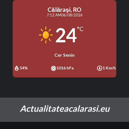
Călăraşi, RO
7:12 AM
06/08/2026
24
°C
Cer Senin
54%
1016 hPa
1 Km/h
Actualitateacalarasi.eu