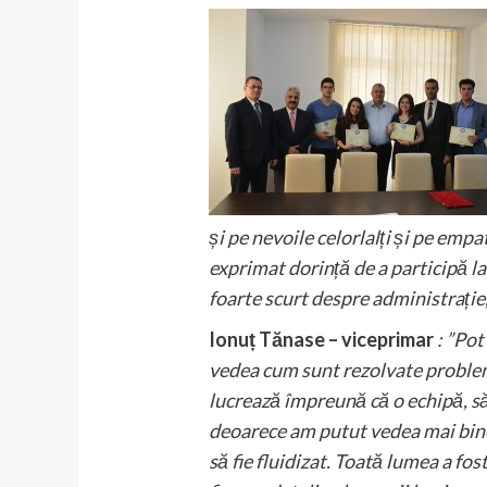
și pe nevoile celorlalți și pe empa
exprimat dorință de a participă la 
foarte scurt despre administrație, 
Ionuț Tănase – viceprimar
: ”Pot
vedea cum sunt rezolvate probleme
lucrează împreună că o echipă, să
deoarece am putut vedea mai bine c
să fie fluidizat. Toată lumea a fos