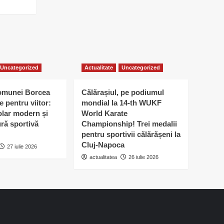
Uncategorized
Actualitate
Uncategorized
omunei Borcea
Călărașiul, pe podiumul
e pentru viitor:
mondial la 14-th WUKF
lar modern și
World Karate
ură sportivă
Championship! Trei medalii
pentru sportivii călărășeni la
Cluj-Napoca
27 iulie 2026
actualitatea
26 iulie 2026