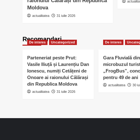
raionului Călărași din Republica
actualita
Moldova
actualitatea
31 iulie 2026
Recomandari
De interes
Uncategorized
De interes
Uncateg
Parteneriat peste Prut:
Gara Fluvială din
Vasile Iliuță și Laurențiu Dan
microbuzul turis
Ionescu, numiți Cetățeni de
„FrogBus”, conc
Onoare ai raionului Călărași
pentru 49 de ani
din Republica Moldova
actualitatea
30 iu
actualitatea
31 iulie 2026