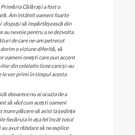
a Primăria Călărași a fost o
ară. Am întâlnit oameni foarte
ni dispuși să împărtășească din
are au nevoie pentru a se dezvolta.
ături de care ne-am petrecut
dorim o viziune diferită, să
or oameni onești care pun accent
ilor din celelalte licee care și-au
e le vor primi în timpul acesta
ică deoarece nu ai ocazia de a
esant să văd cum acești oameni
 mare plăcere să asist la ședințe
 fiecăruia în așa fel încât totul
și au avut răbdare să ne explice