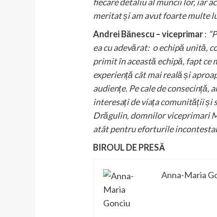
fiecare detaliu al muncii lor, iar 
meritat și am avut foarte multe lu
Andrei Bănescu – viceprimar
:
”P
ea cu adevărat: o echipă unită, co
primit în această echipă, fapt ce m
experiență cât mai reală și aproape
audiențe. Pe cale de consecință, 
interesați de viața comunității ș
Drăgulin, domnilor viceprimari M
atât pentru eforturile incontestabi
BIROUL DE P
Anna-Maria G