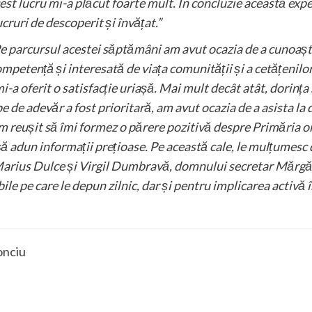
acest lucru mi-a plăcut foarte mult. În concluzie această exp
cruri de descoperit și învățat.”
e parcursul acestei săptămâni am avut ocazia de a cunoaș
mpetență și interesată de viața comunității și a cetățenilo
i-a oferit o satisfacție uriașă. Mai mult decât atât, dorința 
 de adevăr a fost prioritară, am avut ocazia de a asista la di
am reușit să îmi formez o părere pozitivă despre Primăria 
i să adun informații prețioase. Pe această cale, le mulțume
arius Dulce și Virgil Dumbravă, domnului secretar Mărgărit
le pe care le depun zilnic, dar și pentru implicarea activă în
RESĂ
onciu