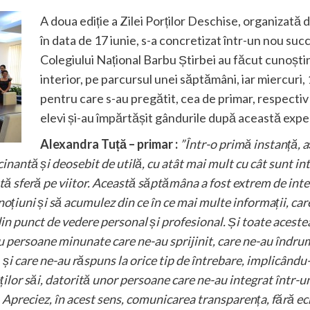
A doua ediție a Zilei Porților Deschise, organizată 
în data de 17 iunie, s-a concretizat într-un nou succe
Colegiului Național Barbu Știrbei au făcut cunoștin
interior, pe parcursul unei săptămâni, iar miercuri, 
pentru care s-au pregătit, cea de primar, respectiv
elevi și-au împărtășit gândurile după această expe
Alexandra Tuță – primar :
”Într-o primă instanță, 
cinantă și deosebit de utilă, cu atât mai mult cu cât sunt i
stă sferă pe viitor. Această săptămâna a fost extrem de inte
uni și să acumulez din ce în ce mai multe informații, care î
in punct de vedere personal și profesional. Și toate acestea
persoane minunate care ne-au sprijinit, care ne-au îndruma
și care ne-au răspuns la orice tip de întrebare, implicându-n
aților săi, datorită unor persoane care ne-au integrat într-u
 Apreciez, în acest sens, comunicarea transparența, fără ec