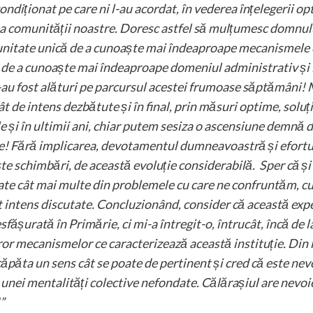
ondiționat pe care ni l-au acordat, în vederea înțelegerii op
ea comunității noastre. Doresc astfel să mulțumesc domnulu
nitate unică de a cunoaște mai îndeaproape mecanismele c
, de a cunoaște mai îndeaproape domeniul administrativ și le
-au fost alături pe parcursul acestei frumoase săptămâni!
tât de intens dezbătute și în final, prin măsuri optime, solu
e și în ultimii ani, chiar putem sesiza o ascensiune demnă d
! Fără implicarea, devotamentul dumneavoastră și efortul s
este schimbări, de această evoluție considerabilă. Sper că și
onate cât mai multe din problemele cu care ne confruntăm, c
t intens discutate. Concluzionând, consider că această ex
fășurată în Primărie, ci mi-a întregit-o, întrucât, încă de 
or mecanismelor ce caracterizează această instituție. Din i
ăpăta un sens cât se poate de pertinent și cred că este ne
 unei mentalități colective nefondate. Călărașiul are nevo
”