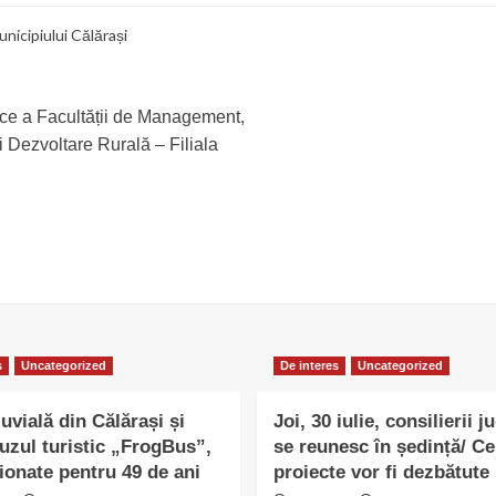
unicipiului Călărași
fice a Facultății de Management,
i Dezvoltare Rurală – Filiala
s
Uncategorized
De interes
Uncategorized
uvială din Călărași și
Joi, 30 iulie, consilierii j
uzul turistic „FrogBus”,
se reunesc în ședință/ Ce
ionate pentru 49 de ani
proiecte vor fi dezbătute