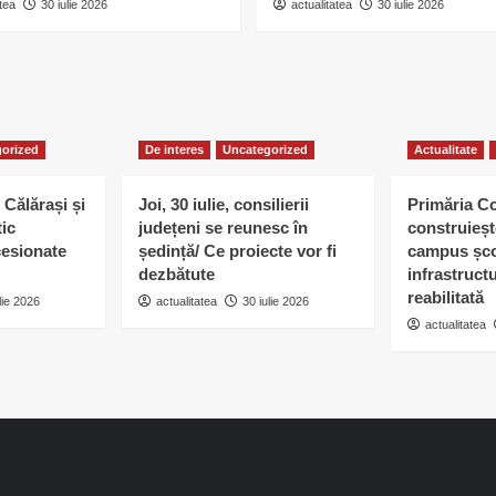
tea
30 iulie 2026
actualitatea
30 iulie 2026
orized
De interes
Uncategorized
Actualitate
 Călărași și
Joi, 30 iulie, consilierii
Primăria C
tic
județeni se reunesc în
construieșt
esionate
ședință/ Ce proiecte vor fi
campus șco
dezbătute
infrastruct
reabilitată
lie 2026
actualitatea
30 iulie 2026
actualitatea