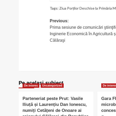
Tags:
Ziua Porților Deschise la Primăria M
Post
Previous:
Prima sesiune de comunicări ştiinţi
navigation
Inginerie Economică în Agricultură ș
Călăraşi
Pe acelasi subiect
De interes
Uncategorized
De intere
Parteneriat peste Prut: Vasile
Gara Fl
Iliuță și Laurențiu Dan Ionescu,
microb
numiți Cetățeni de Onoare ai
conces