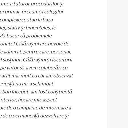
time a tuturor procedurilor și
i primar, precum și colegilor
omplexe ce stau la baza
gislativ și bineînțeles, le
 Mă bucur că problemele
ționate! Călărașiul are nevoie de
e admirat, pentru care, personal,
usținut, Călărașiul și locuitorii
 pe viitor să avem colaborări cu
u atât mai mult cu cât am observat
periență nu mi-a schimbat
la bun început, am fost conștientă
nterior, fiecare mic aspect
voie de o campanie de informare a
ie de o permanență dezvoltare și