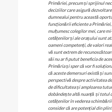
Primăriei, precum și sprijinul nec
deciziilor care asigură dezvoltar
dumnealui pentru această oportu
funcționării eficiente a Primăriei
mulțumesc colegilor mei, care mi
cetățenilor și ale orașului sunt a
oameni competenți, de valori real
vă sunt extrem de recunoscătoare
săi nu ar fi putut beneficia de ac
Primăria și sper că vor fi soluți
că aceste demersuri există și sun
perspectivă despre activitatea des
de dificultatea și amploarea tutur
dobândește altă nuanță și totul c
cetățenilor în vederea schimbării
consider că are potențial din plin!