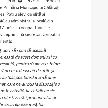
Print 🖨
PDF 📄
eBook 📱
de Primăria Municipiului Călărași
s. Patru elevi de elită ai
ță cu administrația locală din
17 iunie, au ocupat funcțiile
 viceprimar și secretar. Cei patru
riență:
aș dori să spun că această
nteresată de acest domeniu și cu
resantă, pentru că am reușit într-
mi vor fi deosebit de utile și
 au fost posibile datorită unei
t, care ne-au pus la dispoziție o
e în activitățile cotidiene ale
n colectiv ce își propune atât de
hivoc a reprezentanților