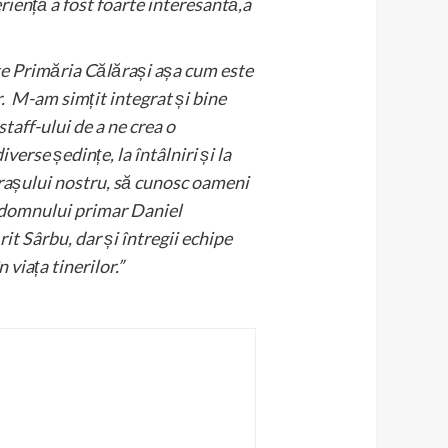
eriență a fost foarte interesantă,a
te Primăria Călărași așa cum este
r. M-am simțit integrat și bine
staff-ului de a ne crea o
verse ședințe, la întâlniri și la
orașului nostru, să cunosc oameni
sc domnului primar Daniel
 Sârbu, dar și întregii echipe
 viața tinerilor.”