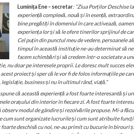
Luminița Ene – secretar
: ”Ziua Porților Deschise l
experiență complexă, nouă și în esență, extraordin
bine pregătiți în domeniul în care activează, oame
experiența lor și să le ofere tinerilor sprijinul de c
Cel puțin din punctul meu de vedere, persoanele al
timpul în această instituție ne-au determinat să ne 
facem schimbări și să credem într-o societate a un
tie, nu doar pe interesele proprii. Le doresc mult succes elev
acest proiect și sper că le vor fi de folos informațiile pe car
legislație, business și nu în ultimul rând, viață.”
 spune că această experiență a fost foarte interesantă și un
le orașului din interior în fiecare zi. A fost foarte inter
 observ modul de gândire și rezolvările propuse. Mi-a făcut
um sunt organizate lucrurile și cum sunt atribuite funcțiile
t foarte deschisă cu noi, ne-au primit cu bucurie în birouri 