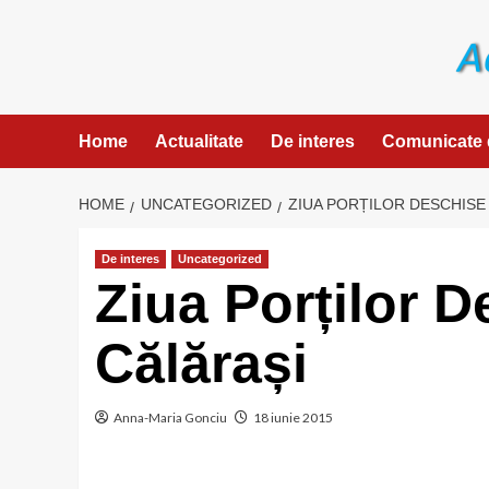
Skip
to
content
Home
Actualitate
De interes
Comunicate 
HOME
UNCATEGORIZED
ZIUA PORȚILOR DESCHISE 
De interes
Uncategorized
Ziua Porților D
Călărași
Anna-Maria Gonciu
18 iunie 2015