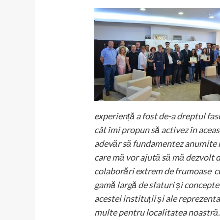
experiență a fost de-a dreptul fas
cât îmi propun să activez în acea
adevăr să fundamentez anumite noți
care mă vor ajută să mă dezvolt d
colaborări extrem de frumoase cu 
gamă largă de sfaturi și concepte 
acestei instituții și ale reprezent
multe pentru localitatea noastră.