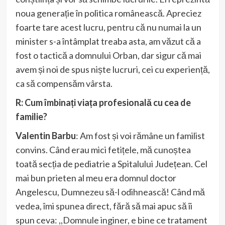
noua generație în politica românească. Apreciez
foarte tare acest lucru, pentru că nu numai la un
minister s-a întâmplat treaba asta, am văzut că a
fost o tactică a domnului Orban, dar sigur că mai
avem și noi de spus niște lucruri, cei cu experiență,
ca să compensăm vârsta.
R: Cum îmbinați viața profesională cu cea de
familie?
Valentin Barbu
: Am fost și voi rămâne un familist
convins. Când erau mici fetițele, mă cunoștea
toată secția de pediatrie a Spitalului Județean. Cel
mai bun prieten al meu era domnul doctor
Angelescu, Dumnezeu să-l odihnească! Când mă
vedea, îmi spunea direct, fără să mai apuc să îi
spun ceva: ,,Domnule inginer, e bine ce tratament