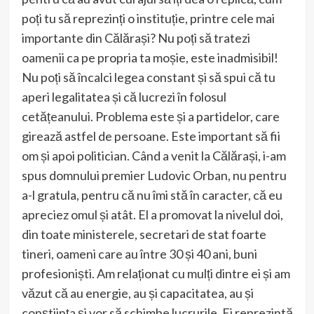
poți tu să reprezinți o instituție, printre cele mai
importante din Călărași? Nu poți să tratezi
oamenii ca pe propria ta moșie, este inadmisibil!
Nu poți să încalci legea constant și să spui că tu
aperi legalitatea și că lucrezi în folosul
cetățeanului. Problema este și a partidelor, care
girează astfel de persoane. Este important să fii
om și apoi politician. Când a venit la Călărași, i-am
spus domnului premier Ludovic Orban, nu pentru
a-l gratula, pentru că nu îmi stă în caracter, că eu
apreciez omul și atât. El a promovat la nivelul doi,
din toate ministerele, secretari de stat foarte
tineri, oameni care au între 30 și 40 ani, buni
profesioniști. Am relaționat cu mulți dintre ei și am
văzut că au energie, au și capacitatea, au și
conștiința și vor să schimbe lucrurile. Ei reprezintă