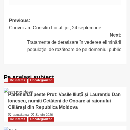
Post
Previous:
Convocare Consiliu Local, joi, 24 septembrie
navigation
Next:
Tratamente de deratizare în vederea eliminării
populației de rozătoare de pe domeniul public
Pe acelasi subiect
De interes
Uncategorized
Parteneriat peste Prut: Vasile Iliuță și Laurențiu Dan
Ionescu, numiți Cetățeni de Onoare ai raionului
Călărași din Republica Moldova
actualitatea
31 iulie 2026
De interes
Uncategorized