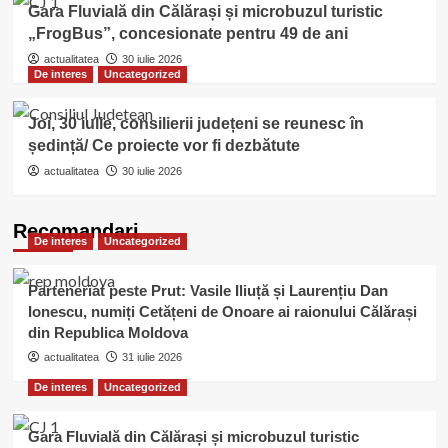
Gara Fluvială din Călărași și microbuzul turistic
„FrogBus”, concesionate pentru 49 de ani
actualitatea
30 iulie 2026
De interes
Uncategorized
Joi, 30 iulie, consilierii județeni se reunesc în
ședință/ Ce proiecte vor fi dezbătute
actualitatea
30 iulie 2026
Recomandari
De interes
Uncategorized
Parteneriat peste Prut: Vasile Iliuță și Laurențiu Dan
Ionescu, numiți Cetățeni de Onoare ai raionului Călărași
din Republica Moldova
actualitatea
31 iulie 2026
De interes
Uncategorized
Gara Fluvială din Călărași și microbuzul turistic