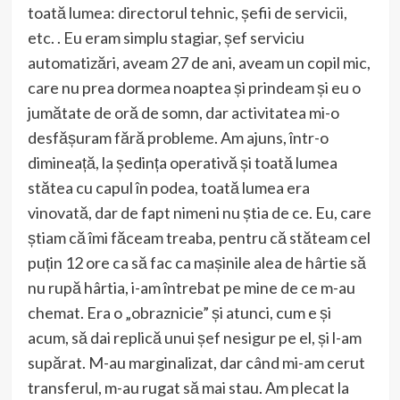
toată lumea: directorul tehnic, șefii de servicii,
etc. . Eu eram simplu stagiar, șef serviciu
automatizări, aveam 27 de ani, aveam un copil mic,
care nu prea dormea noaptea și prindeam și eu o
jumătate de oră de somn, dar activitatea mi-o
desfășuram fără probleme. Am ajuns, într-o
dimineață, la ședința operativă și toată lumea
stătea cu capul în podea, toată lumea era
vinovată, dar de fapt nimeni nu știa de ce. Eu, care
știam că îmi făceam treaba, pentru că stăteam cel
puțin 12 ore ca să fac ca mașinile alea de hârtie să
nu rupă hârtia, i-am întrebat pe mine de ce m-au
chemat. Era o „obraznicie” și atunci, cum e și
acum, să dai replică unui șef nesigur pe el, și l-am
supărat. M-au marginalizat, dar când mi-am cerut
transferul, m-au rugat să mai stau. Am plecat la