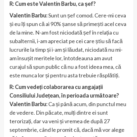
R: Cum este Valentin Barbu, ca șef?
Valentin Barbu:
Sunt un șef comod. Cere-mi ceva
și eu îți spun că ai 90% șanse să primești acel ceva
de la mine. N-am fost niciodată șef în relația cu
subalternii, i-am apreciat pe cei care știu să facă
lucrurile la timp și i-am și lăudat, niciodată nu mi-
am însușit meritele lor, întotdeauna am avut
curajul să spun public că nu a fost ideea mea, că
este munca lor și pentru asta trebuie răsplătiți.
R: Cum vedeți colaborarea cu angajații
Consiliului Județean, în perioada următoare?
Valentin Barbu:
Ca și până acum, din punctul meu
de vedere. Din păcate, mulți dintre ei sunt
terorizați, dar va veni și vremea de după 27
septembrie, când le promit că, dacă mă vor alege