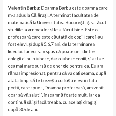
Valentin Barbu:
Doamna Barbu este doamna care
m-a adus la Călărași. A terminat facultatea de
matematică la Universitatea București, și-a făcut
studiile la vremea lor și le-a făcut bine. Este o
profesoară care este căutată de copiii care i-au
fost elevi, și după 5,6,7 ani, de la terminarea
liceului. Iar eu i-am spus că poate unii dintre
colegii ei nu o iubesc, dar o iubesc copiii, și asta e
cea mai mare sursă de energie pentru ea. Eu am
rămas impresionat, pentru că va dați seama, după
atâta timp, să te trezești cu foști elevi în fata
portii, care spun: „Doamna profesoară, am venit
doar să vă salut!”, înseamnă foarte mult. Iar ea
continuă să își facă treaba, cu același drag, și
după 30 de ani.