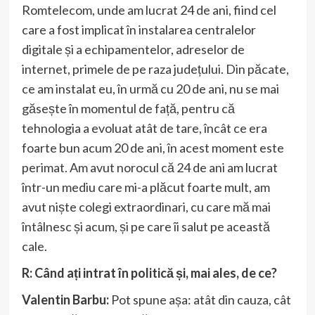
Romtelecom, unde am lucrat 24 de ani, fiind cel
care a fost implicat în instalarea centralelor
digitale și a echipamentelor, adreselor de
internet, primele de pe raza județului. Din păcate,
ce am instalat eu, în urmă cu 20 de ani, nu se mai
găsește în momentul de față, pentru că
tehnologia a evoluat atât de tare, încât ce era
foarte bun acum 20 de ani, în acest moment este
perimat. Am avut norocul că 24 de ani am lucrat
într-un mediu care mi-a plăcut foarte mult, am
avut niște colegi extraordinari, cu care mă mai
întâlnesc și acum, și pe care îi salut pe această
cale.
R: Când ați intrat în politică și, mai ales, de ce?
Valentin Barbu:
Pot spune așa: atât din cauza, cât