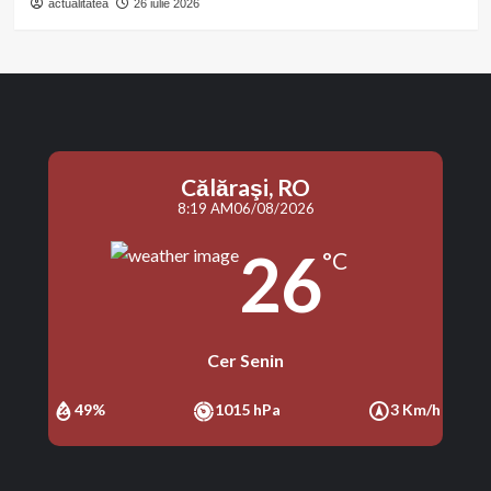
actualitatea
26 iulie 2026
Călăraşi, RO
8:19 AM
06/08/2026
26
°C
Cer Senin
49%
1015 hPa
3 Km/h