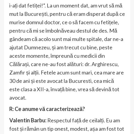
i-ați dat fetiței!”. La un moment dat, am vrut să mă
mut la București, pentru că eram disperat după ce
murise domnul doctor, ce o să facem cu fetițele,
pentru că mi se îmbolnăveau destul de des. Mă
gândeam că acolo sunt mai multe spitale, dar ne-a
ajutat Dumnezeu, și am trecut cu bine, peste
aceste momente, împreună cu medicii din
Călărași, care ne-au fost alături: dr. Arghirescu,
Zamfir și alții. Fetele acum sunt mari, cea mare are
30 de ani și este avocat la Bucuresti, cea mică
este clasa a XII-a, învață bine, vrea să devină tot
avocat.
R: Ce anume vă caracterizează?
Valentin Barbu:
Respectul față de ceilalți. Eu am
fost și rămân un tip onest, modest, așa am fost tot