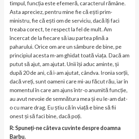
timpul, funcția este efemeră, caracterul rămâne.
Asta apreciez, pentru mine fie că ești prim-
ministru, fie că ești om de serviciu, dacă îți faci
treaba corect, te respect la fel de mult. Am
încercat de la fiecare să iau partea plină a
paharului. Orice om are un sâmbure de bine, pe
principiul acesta m-am ghidat toată viața. Dacă am
putut să ajut, am ajutat. Unii își aduc aminte, și
după 20 de ani, că i-am ajutat, cândva. Ironia sorții,
dacă vreți, sunt oameni care mi-au făcut rău, iar în
momentul în care am ajuns într-o anumită funcție,
au avut nevoie de semnătura mea și eu le-am dat-
o cu mare drag. Eu știu că în viață e bine să fii
onest și să faci bine, dacă poți.
R: Spuneți-ne câteva cuvinte despre doamna
Barbu.