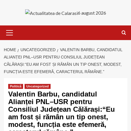
Skip
to
6 august 2026
content
Primary
Menu
HOME
UNCATEGORIZED
VALENTIN BARBU, CANDIDATUL
ALIANȚEI PNL–USR PENTRU CONSILIUL JUDEȚEAN
CĂLĂRAȘI:“EU AM FOST ȘI RĂMÂN UN TIP ONEST, MODEST,
FUNCȚIA ESTE EFEMERĂ, CARACTERUL RĂMÂNE.”
Politică
Uncategorized
Valentin Barbu, candidatul
Alianței PNL–USR pentru
Consiliul Județean Călărași:“Eu
am fost și rămân un tip onest,
modest, funcția este efemeră,