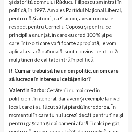
și datorită domnului Răducu Filipescu am intrat în
politică, în 1997. Am ales Partidul Național Liberal,
pentru că și atunci, ca și acum, aveam un mare
respect pentru Corneliu Coposu și pentru ce
principii a enunțat, în care eu cred 100 % și pe
care, într-o zi care va fi foarte apropiată, le vom
aplica la scară națională, sunt convins, pentru că
mulți tineri de calitate intră în politică.
R: Cum ar trebui să fie un om politic, un om care
să lucreze în interesul cetățenilor?
Valentin Barbu:
Cetățenii nu mai cred în
politicieni, în general, dar avem și exemple la nivel
local, care i-au făcut să își piardă încrederea. În
momentul în care tu nu lucrezi decât pentru tine și
pentru gașca ta și dai oameni afară, îi calci pe gât,
pentru că au avut curajul să îți dea o replică, cum