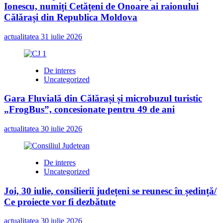
Ionescu, numiți Cetățeni de Onoare ai raionului
permis,
l-
Călărași din Republica Moldova
au
și
actualitatea
31 iulie 2026
luat,
anul
trecut
De interes
Uncategorized
Gara Fluvială din Călărași și microbuzul turistic
„FrogBus”, concesionate pentru 49 de ani
actualitatea
30 iulie 2026
De interes
Uncategorized
Joi, 30 iulie, consilierii județeni se reunesc în ședință/
Ce proiecte vor fi dezbătute
actualitatea
30 iulie 2026