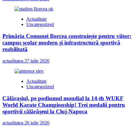
Actualitate
Uncategorized
Primăria Comunei Borcea construiește pentru viitor:
campus școlar modern și infrastructură sportivă
reabilitată
actualitatea
27 iulie 2026
Actualitate
Uncategorized
Călărașiul, pe podiumul mondial la 14-th WUKF
World Karate Championship! Trei medalii pentru
sportivii călărășeni la Cluj-Napoca
actualitatea
26 iulie 2026