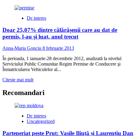
De interes
Doar 25,07% dintre călărășenii care au dat de
permis, l-au și luat, anul trecut
Anna-Maria Gonciu
8 februarie 2013
În perioada, 1 ianuarie-28 decembrie 2012, analizată la nivelul
Serviciului Public Comunitar Regim Permise de Conducere şi
Înmatricularea Vehiculelor al...
Read
Citeste mai mult
more
about
Recomandari
Doar
25,07%
dintre
călărășenii
De interes
care
Uncategorized
au
dat
Parteneriat peste Prut: Vasile Iliuță și Laurențiu Dan
de