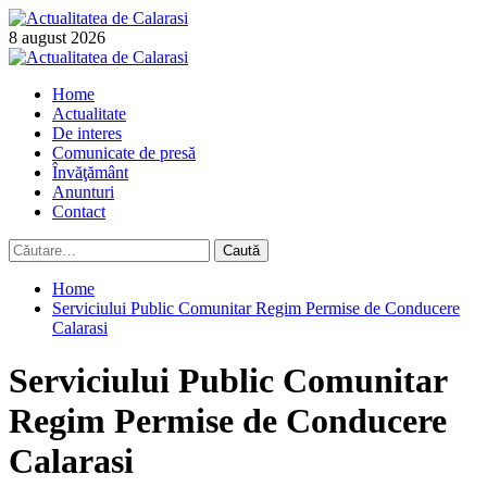
Skip
to
8 august 2026
content
Primary
Menu
Home
Actualitate
De interes
Comunicate de presă
Învăţământ
Anunturi
Contact
Caută
după:
Home
Serviciului Public Comunitar Regim Permise de Conducere
Calarasi
Serviciului Public Comunitar
Regim Permise de Conducere
Calarasi