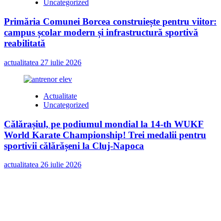
Uncategorized
Primăria Comunei Borcea construiește pentru viitor:
campus școlar modern și infrastructură sportivă
reabilitată
actualitatea
27 iulie 2026
Actualitate
Uncategorized
Călărașiul, pe podiumul mondial la 14-th WUKF
World Karate Championship! Trei medalii pentru
sportivii călărășeni la Cluj-Napoca
actualitatea
26 iulie 2026