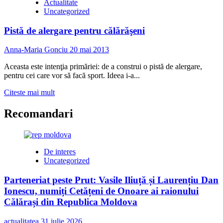
Actualitate
Uncategorized
Pistă de alergare pentru călărăşeni
Anna-Maria Gonciu
20 mai 2013
Aceasta este intenţia primăriei: de a construi o pistă de alergare,
pentru cei care vor să facă sport. Ideea i-a...
Read
Citeste mai mult
more
about
Recomandari
Pistă
de
alergare
pentru
De interes
călărăşeni
Uncategorized
Parteneriat peste Prut: Vasile Iliuță și Laurențiu Dan
Ionescu, numiți Cetățeni de Onoare ai raionului
Călărași din Republica Moldova
actualitatea
31 iulie 2026