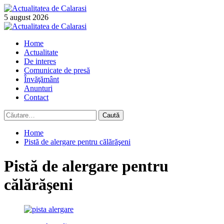
Skip
to
5 august 2026
content
Primary
Menu
Home
Actualitate
De interes
Comunicate de presă
Învăţământ
Anunturi
Contact
Caută
după:
Home
Pistă de alergare pentru călărăşeni
Pistă de alergare pentru
călărăşeni