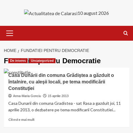
Skip
to
10 august 2026
content
Primary
Menu
HOME
FUNDATIEI PENTRU DEMOCRATIE
Fundatiei pentru Democratie
De interes
Uncategorized
Casa Dunării din comuna Grădiştea a găzduit o
întalnire, cu aleşii locali, pe tema modificării
Constituţiei
Anna-Maria Gonciu
15 aprilie 2013
Casa Dunarii din comuna Gradistea - sat Rasa a gazduit joi, 11
aprilie 2013, o dezbatere pe tema modificarii Constitutiei...
Read
Citeste mai mult
more
about