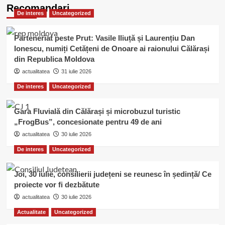
Casa
Recomandari
De interes
Uncategorized
Dunării
din
comuna
Parteneriat peste Prut: Vasile Iliuță și Laurențiu Dan
Grădiştea
Ionescu, numiți Cetățeni de Onoare ai raionului Călărași
a
din Republica Moldova
găzduit
o
actualitatea
31 iulie 2026
întalnire,
De interes
Uncategorized
cu
aleşii
locali,
Gara Fluvială din Călărași și microbuzul turistic
pe
„FrogBus”, concesionate pentru 49 de ani
tema
actualitatea
30 iulie 2026
modificării
Constituţiei
De interes
Uncategorized
Joi, 30 iulie, consilierii județeni se reunesc în ședință/ Ce
proiecte vor fi dezbătute
actualitatea
30 iulie 2026
Actualitate
Uncategorized