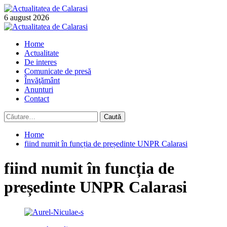
Skip
to
6 august 2026
content
Primary
Menu
Home
Actualitate
De interes
Comunicate de presă
Învăţământ
Anunturi
Contact
Caută
după:
Home
fiind numit în funcția de președinte UNPR Calarasi
fiind numit în funcția de
președinte UNPR Calarasi