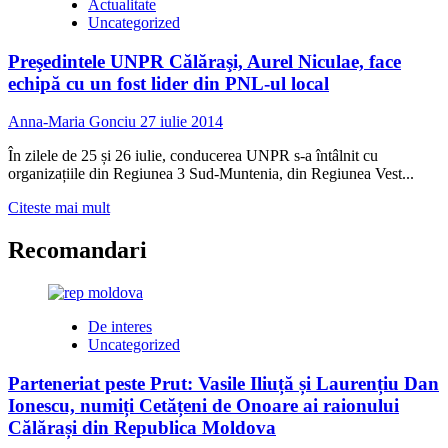
Actualitate
Uncategorized
Preşedintele UNPR Călăraşi, Aurel Niculae, face
echipă cu un fost lider din PNL-ul local
Anna-Maria Gonciu
27 iulie 2014
În zilele de 25 și 26 iulie, conducerea UNPR s-a întâlnit cu
organizațiile din Regiunea 3 Sud-Muntenia, din Regiunea Vest...
Read
Citeste mai mult
more
about
Recomandari
Preşedintele
UNPR
Călăraşi,
Aurel
De interes
Niculae,
Uncategorized
face
echipă
Parteneriat peste Prut: Vasile Iliuță și Laurențiu Dan
cu
Ionescu, numiți Cetățeni de Onoare ai raionului
un
fost
Călărași din Republica Moldova
lider