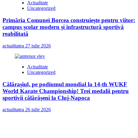
Actualitate
Uncategorized
Primăria Comunei Borcea construiește pentru viitor:
campus școlar modern și infrastructură sportivă
reabilitată
actualitatea
27 iulie 2026
Actualitate
Uncategorized
Călărașiul, pe podiumul mondial la 14-th WUKF
World Karate Championship! Trei medalii pentru
sportivii călărășeni la Cluj-Napoca
actualitatea
26 iulie 2026