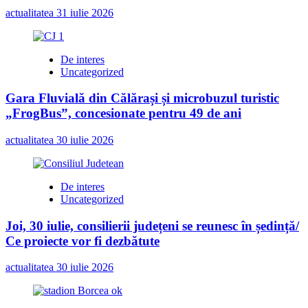
din
actualitatea
31 iulie 2026
PNL-
ul
local
De interes
Uncategorized
Gara Fluvială din Călărași și microbuzul turistic
„FrogBus”, concesionate pentru 49 de ani
actualitatea
30 iulie 2026
De interes
Uncategorized
Joi, 30 iulie, consilierii județeni se reunesc în ședință/
Ce proiecte vor fi dezbătute
actualitatea
30 iulie 2026