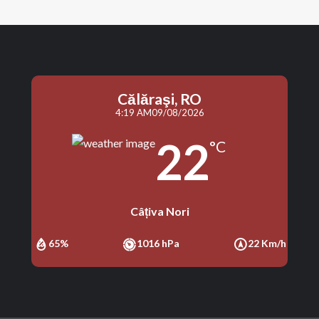
Călăraşi, RO
4:19 AM
09/08/2026
22
°C
Câțiva Nori
65%
1016 hPa
22 Km/h