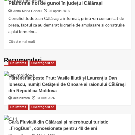
Platforme noi de gunoi în județul Călărași
Anna-Maria Gonciu
25 aprilie 2013
Consiliul Judetean Călărași a informat, printr-un comunicat de
presa, faptul ca au demarat lucrarile de amplasare si construire
a platformelor...
Read
Citeste mai mult
more
about
Platforme
Recomandari
De interes
Uncategorized
noi
de
gunoi
Parteneriat peste Prut: Vasile Iliuță și Laurențiu Dan
în
Ionescu, numiți Cetățeni de Onoare ai raionului Călărași
județul
din Republica Moldova
Călărași
actualitatea
31 iulie 2026
De interes
Uncategorized
Gara Fluvială din Călărași și microbuzul turistic
„FrogBus”, concesionate pentru 49 de ani