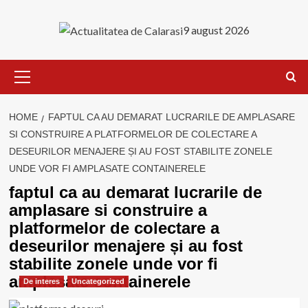
Skip
to
9 august 2026
content
Primary
Menu
HOME
FAPTUL CA AU DEMARAT LUCRARILE DE AMPLASARE
SI CONSTRUIRE A PLATFORMELOR DE COLECTARE A
DESEURILOR MENAJERE ȘI AU FOST STABILITE ZONELE
UNDE VOR FI AMPLASATE CONTAINERELE
faptul ca au demarat lucrarile de
amplasare si construire a
platformelor de colectare a
deseurilor menajere și au fost
stabilite zonele unde vor fi
amplasate containerele
De interes
Uncategorized