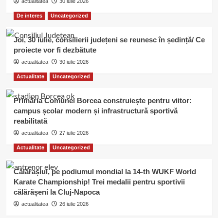
actualitatea
30 iulie 2026
De interes
Uncategorized
Joi, 30 iulie, consilierii județeni se reunesc în ședință/ Ce
proiecte vor fi dezbătute
actualitatea
30 iulie 2026
Actualitate
Uncategorized
Primăria Comunei Borcea construiește pentru viitor:
campus școlar modern și infrastructură sportivă
reabilitată
actualitatea
27 iulie 2026
Actualitate
Uncategorized
Călărașiul, pe podiumul mondial la 14-th WUKF World
Karate Championship! Trei medalii pentru sportivii
călărășeni la Cluj-Napoca
actualitatea
26 iulie 2026