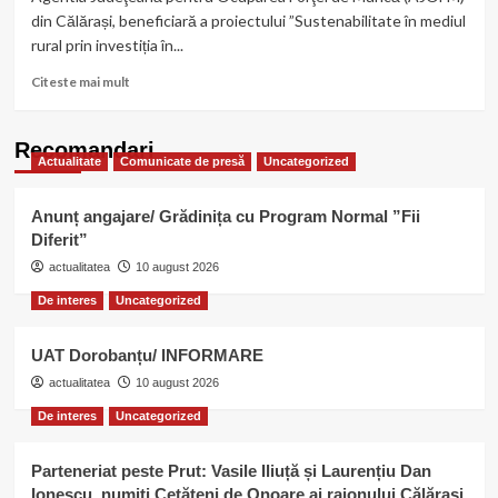
din Călărași, beneficiară a proiectului ”Sustenabilitate în mediul
rural prin investiția în...
Read
Citeste mai mult
more
about
Sustenabilitate
Recomandari
Actualitate
Comunicate de presă
în
Uncategorized
mediul
rural
Anunț angajare/ Grădinița cu Program Normal ”Fii
prin
Diferit”
investiția
actualitatea
în
10 august 2026
resurse
De interes
Uncategorized
umane
UAT Dorobanțu/ INFORMARE
actualitatea
10 august 2026
De interes
Uncategorized
Parteneriat peste Prut: Vasile Iliuță și Laurențiu Dan
Ionescu, numiți Cetățeni de Onoare ai raionului Călărași