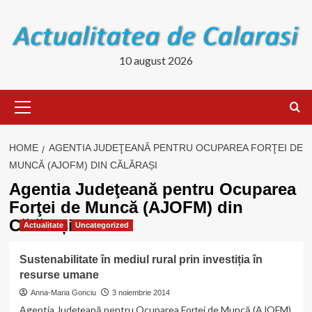
Skip
to
content
10 august 2026
Primary
Menu
HOME
AGENTIA JUDEŢEANĂ PENTRU OCUPAREA FORŢEI DE
MUNCĂ (AJOFM) DIN CĂLĂRAȘI
Agentia Judeţeană pentru Ocuparea
Forţei de Muncă (AJOFM) din
Călărași
Actualitate
Uncategorized
Sustenabilitate în mediul rural prin investiția în
resurse umane
Anna-Maria Gonciu
3 noiembrie 2014
Agentia Judeţeană pentru Ocuparea Forţei de Muncă (AJOFM)