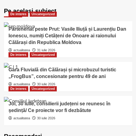
Pe acelasi subiect
De interes
Uncategorized
Parteneriat peste Prut: Vasile Iliuță și Laurențiu Dan
Ionescu, numiți Cetățeni de Onoare ai raionului
Călărași din Republica Moldova
actualitatea
31 iulie 2026
De interes
Uncategorized
Gara Fluvială din Călărași și microbuzul turistic
„FrogBus”, concesionate pentru 49 de ani
actualitatea
30 iulie 2026
De interes
Uncategorized
Joi, 30 iulie, consilierii județeni se reunesc în
ședință/ Ce proiecte vor fi dezbătute
actualitatea
30 iulie 2026