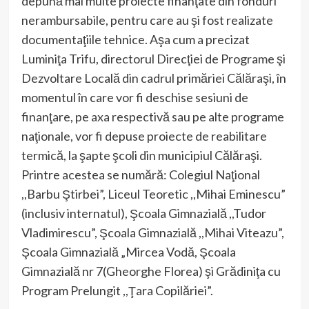
depună mai multe proiecte finanţate din fonduri
nerambursabile, pentru care au şi fost realizate
documentaţiile tehnice. Aşa cum a precizat
Luminiţa Trifu, directorul Direcţiei de Programe şi
Dezvoltare Locală din cadrul primăriei Călăraşi, în
momentul în care vor fi deschise sesiuni de
finanţare, pe axa respectivă sau pe alte programe
naţionale, vor fi depuse proiecte de reabilitare
termică, la şapte şcoli din municipiul Călăraşi.
Printre acestea se numără: Colegiul Naţional
,,Barbu Ştirbei”, Liceul Teoretic ,,Mihai Eminescu”
(inclusiv internatul), Şcoala Gimnazială ,,Tudor
Vladimirescu”, Şcoala Gimnazială ,,Mihai Viteazu”,
Şcoala Gimnazială „Mircea Vodă, Şcoala
Gimnazială nr 7(Gheorghe Florea) şi Grădiniţa cu
Program Prelungit ,,Ţara Copilăriei”.