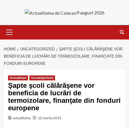
Skip
to
9 august 2026
content
Primary
Menu
HOME
UNCATEGORIZED
ŞAPTE ŞCOLI CĂLĂRĂŞENE VOR
BENEFICIA DE LUCRĂRI DE TERMOIZOLARE, FINANŢATE DIN
FONDURI EUROPENE
Actualitate
Uncategorized
Şapte şcoli călărăşene vor
beneficia de lucrări de
termoizolare, finanţate din fonduri
europene
actualitatea
12 martie 2015