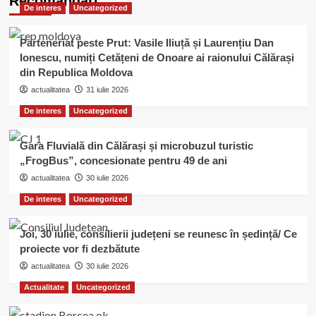
Recomandari
De interes
Uncategorized
Parteneriat peste Prut: Vasile Iliuță și Laurențiu Dan
Ionescu, numiți Cetățeni de Onoare ai raionului Călărași
din Republica Moldova
actualitatea
31 iulie 2026
De interes
Uncategorized
Gara Fluvială din Călărași și microbuzul turistic
„FrogBus”, concesionate pentru 49 de ani
actualitatea
30 iulie 2026
De interes
Uncategorized
Joi, 30 iulie, consilierii județeni se reunesc în ședință/ Ce
proiecte vor fi dezbătute
actualitatea
30 iulie 2026
Actualitate
Uncategorized