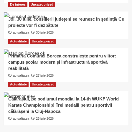
De interes
Uncategorized
Joi, 30 iulie, consilierii județeni se reunesc în ședință/ Ce
proiecte vor fi dezbătute
actualitatea
30 iulie 2026
Actualitate
Uncategorized
Primăria Comunei Borcea construiește pentru viitor:
campus școlar modern și infrastructură sportivă
reabilitată
actualitatea
27 iulie 2026
Actualitate
Uncategorized
Călărașiul, pe podiumul mondial la 14-th WUKF World
Karate Championship! Trei medalii pentru sportivii
călărășeni la Cluj-Napoca
actualitatea
26 iulie 2026