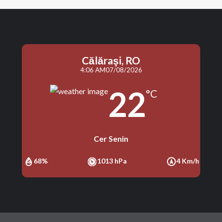
Călăraşi, RO
4:06 AM
07/08/2026
22
°C
Cer Senin
68%
1013 hPa
4 Km/h