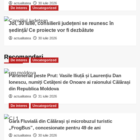
actualitatea
30 iulie 2026
De interes
Uncategorized
Joi, 30 iulie, consilierii județeni se reunesc în
ședință/ Ce proiecte vor fi dezbătute
actualitatea
30 iulie 2026
Recomandari
De interes
Uncategorized
Parteneriat peste Prut: Vasile Iliuță și Laurențiu Dan
Ionescu, numiți Cetățeni de Onoare ai raionului Călărași
din Republica Moldova
actualitatea
31 iulie 2026
De interes
Uncategorized
Gara Fluvială din Călărași și microbuzul turistic
„FrogBus”, concesionate pentru 49 de ani
actualitatea
30 iulie 2026