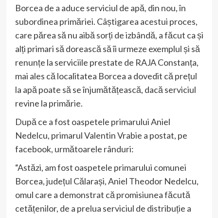
Borcea de a aduce serviciul de apă, din nou, în
subordinea primăriei. Câștigarea acestui proces,
care părea să nu aibă sorți de izbândă, a făcut ca și
alți primari să dorească să îi urmeze exemplul și să
renunțe la serviciile prestate de RAJA Constanța,
mai ales că localitatea Borcea a dovedit că prețul
la apă poate să se înjumătățească, dacă serviciul
revine la primărie.
După ce a fost oaspetele primarului Aniel
Nedelcu, primarul Valentin Vrabie a postat, pe
facebook, următoarele rânduri:
“Astăzi, am fost oaspetele primarului comunei
Borcea, județul Călarași, Aniel Theodor Nedelcu,
omul care a demonstrat că promisiunea făcută
cetățenilor, de a prelua serviciul de distribuție a