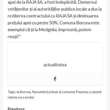
apei de la RAJA SA, a fost îndeplinită. Demersul
cetățenilor și al autorităților publice locale a dus la
rezilierea contractului cu RAJA SA și diminuarea
prețului apei cu peste 50%. Comuna Borcea este
exemplul că și la Medgidia, împreună, putem
reuși!”
actualitatea
Tags:
la Borcea
,
Renumitul primar al comunei Peștera a căutat
rețeta succesului
Post
Previous: