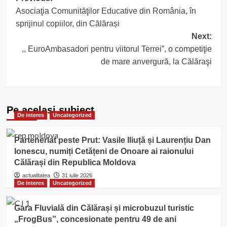
Asociaţia Comunităţilor Educative din România, în
navigation
sprijinul copiilor, din Călărași
Next:
,, EuroAmbasadori pentru viitorul Terrei”, o competiţie
de mare anvergură, la Călăraşi
Pe acelasi subiect
De interes
Uncategorized
Parteneriat peste Prut: Vasile Iliuță și Laurențiu Dan
Ionescu, numiți Cetățeni de Onoare ai raionului
Călărași din Republica Moldova
actualitatea
31 iulie 2026
De interes
Uncategorized
Gara Fluvială din Călărași și microbuzul turistic
„FrogBus”, concesionate pentru 49 de ani