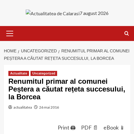
Skip
to
7 august 2026
content
Primary
Menu
HOME
UNCATEGORIZED
RENUMITUL PRIMAR AL COMUNEI
PEȘTERA A CĂUTAT REȚETA SUCCESULUI, LA BORCEA
Actualitate
Uncategorized
Renumitul primar al comunei
Peștera a căutat rețeta succesului,
la Borcea
actualitatea
26 mai 2016
Print 🖨
PDF 📄
eBook 📱