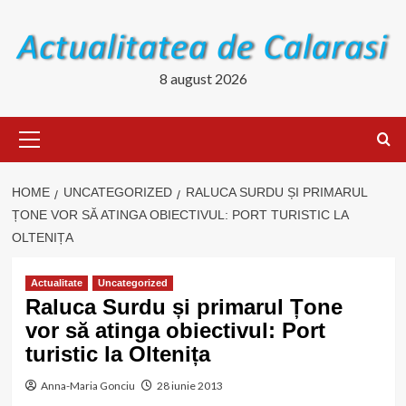
Skip
to
content
8 august 2026
Primary
Menu
HOME
UNCATEGORIZED
RALUCA SURDU ȘI PRIMARUL
ȚONE VOR SĂ ATINGA OBIECTIVUL: PORT TURISTIC LA
OLTENIȚA
Actualitate
Uncategorized
Raluca Surdu și primarul Țone
vor să atinga obiectivul: Port
turistic la Oltenița
Anna-Maria Gonciu
28 iunie 2013