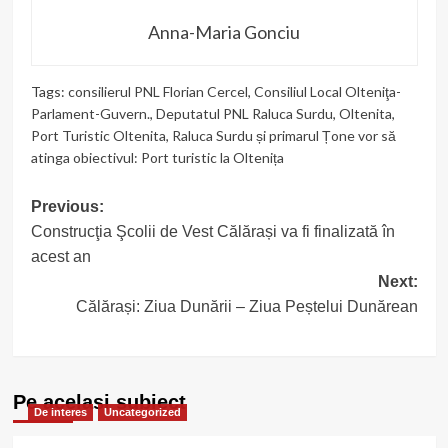
Anna-Maria Gonciu
Tags:
consilierul PNL Florian Cercel
,
Consiliul Local Olteniţa-
Parlament-Guvern.
,
Deputatul PNL Raluca Surdu
,
Oltenita
,
Port Turistic Oltenita
,
Raluca Surdu și primarul Țone vor să
atinga obiectivul: Port turistic la Oltenița
Post
Previous:
Construcţia Şcolii de Vest Călărași va fi finalizată în
navigation
acest an
Next:
Călărași: Ziua Dunării – Ziua Peștelui Dunărean
Pe acelasi subiect
De interes
Uncategorized