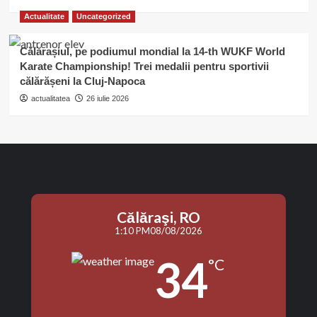
Actualitate
Uncategorized
Călărașiul, pe podiumul mondial la 14-th WUKF World
Karate Championship! Trei medalii pentru sportivii
călărășeni la Cluj-Napoca
actualitatea
26 iulie 2026
Călăraşi, RO
1:10 PM
08/08/2026
34
°C