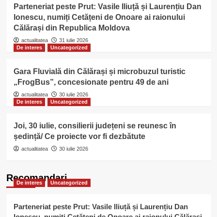
Parteneriat peste Prut: Vasile Iliuță și Laurențiu Dan
Ionescu, numiți Cetățeni de Onoare ai raionului
Călărași din Republica Moldova
actualitatea
31 iulie 2026
De interes
Uncategorized
Gara Fluvială din Călărași și microbuzul turistic
„FrogBus”, concesionate pentru 49 de ani
actualitatea
30 iulie 2026
De interes
Uncategorized
Joi, 30 iulie, consilierii județeni se reunesc în
ședință/ Ce proiecte vor fi dezbătute
actualitatea
30 iulie 2026
Recomandari
De interes
Uncategorized
Parteneriat peste Prut: Vasile Iliuță și Laurențiu Dan
Ionescu, numiți Cetățeni de Onoare ai raionului Călărași