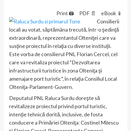
Print 🖨
PDF 📄
eBook 📱
Consilierii
locali au votat, săptămâna trecută, într-o şedinţă
extraordinară, reprezentantul Olteniţei care va
susţine proiectul în relaţia cu diverse instituţii.
Este vorba de consilierul PNL Florian Cercel, cel
care va revitaliza proiectul “Dezvoltarea
infrastructurii turistice în zona Olteniţa şi
amenajare port turistic”, în relaţia Consiliul Local
Olteniţa-Parlament-Guvern.
Deputatul PNL Raluca Surdu doreşte să
revitalizeze proiectul privind portul turistic,
intenţie tehnică dorită, inclusive, de fosta
conducere a Primăriei Olteniţa: Costinel Milescu
şi Florian Cercel. Reprezentanta Camerei