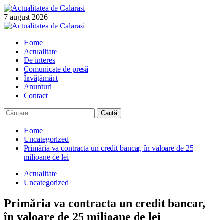
Skip
to
7 august 2026
content
Primary
Menu
Home
Actualitate
De interes
Comunicate de presă
Învăţământ
Anunturi
Contact
Caută
după:
Home
Uncategorized
Primăria va contracta un credit bancar, în valoare de 25
milioane de lei
Actualitate
Uncategorized
Primăria va contracta un credit bancar,
în valoare de 25 milioane de lei