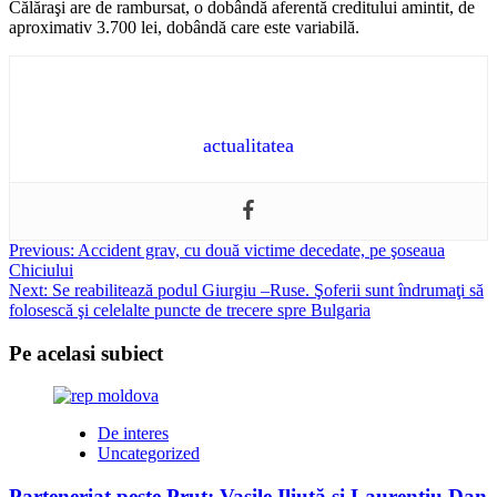
Călăraşi are de rambursat, o dobândă aferentă creditului amintit, de
aproximativ 3.700 lei, dobândă care este variabilă.
actualitatea
Post
Previous:
Accident grav, cu două victime decedate, pe şoseaua
Chiciului
navigation
Next:
Se reabilitează podul Giurgiu –Ruse. Şoferii sunt îndrumaţi să
folosescă şi celelalte puncte de trecere spre Bulgaria
Pe acelasi subiect
De interes
Uncategorized
Parteneriat peste Prut: Vasile Iliuță și Laurențiu Dan