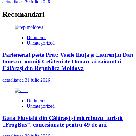
actualitatea
30 iulie 2026
Recomandari
De interes
Uncategorized
Parteneriat peste Prut: Vasile Iliuță și Laurențiu Dan
Ionescu, numiți Cetățeni de Onoare ai raionului
Călărași din Republica Moldova
actualitatea
31 iulie 2026
De interes
Uncategorized
Gara Fluvială din Călărași și microbuzul turistic
„FrogBus”, concesionate pentru 49 de ani