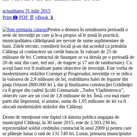
actualitatea
31 iulie 2015
Print 🖨
PDF 📄
eBook 📱
Pentru a demara în următoarea perioadă o
serie de investiţii pe care şi le-a propus să le pună în practică,
municipalitatea călărăşeană are nevoie de sume suplimentare de
bani. Zilele trecute, consilierii locali şi-au dat acordul ca primăria
Călăraşi să contracteze un credit bancar, în valoare de 25 de
milioane de lei. Contractul de finanţare se va derula pe o perioadă de
20 de ani( din care, trei ani , de tragere şi 17 ani de rambursare). Cu
aceşti bani vor fi realizate patru obiective de investiţii. Este vorba de
modernizarea străzilor Cornişei şi Progresului, investiţie ce se ridica
la valoarea de 2,9 milioane de lei, reabilitarea halei de legume din
piaţa Orizont (800.000 lei ), dar şi finalizarea construcţiei Grădiniţei
cu 8 grupe din cadrul Şcolii Gimnaziale ,,Tudor Vladimirescu”,
obiectiv care are un cost de 1,8 milioane de lei. Însă, cea mai mare
parte din împrumut, si anume, suma de 1,95 milioane de lei va fi
alocată modernizării străzilor din Călăraşi.
Demn de menţionat este faptul că datoria publica angajata de
municipiul Călăraşi, la 30 iunie 2015, este de 2.503.236 lei,
reprezentând soldul creditului contractat în anul 2009 şi pentru care
se plăteşte lunar o rată de 131.749 lei. Lunar, primaria municipiului