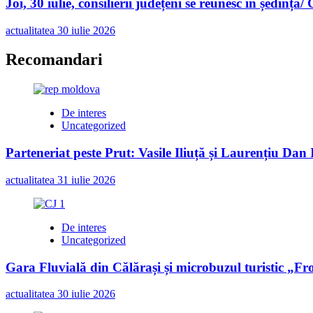
Joi, 30 iulie, consilierii județeni se reunesc în ședință/
actualitatea
30 iulie 2026
Recomandari
De interes
Uncategorized
Parteneriat peste Prut: Vasile Iliuță și Laurențiu Da
actualitatea
31 iulie 2026
De interes
Uncategorized
Gara Fluvială din Călărași și microbuzul turistic „Fr
actualitatea
30 iulie 2026