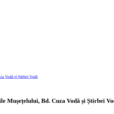
uza Vodă și Știrbei Vodă
ile Mușețelului, Bd. Cuza Vodă și Știrbei V