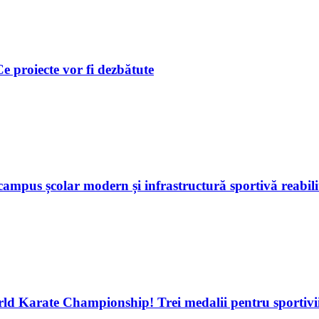
 Ce proiecte vor fi dezbătute
ampus școlar modern și infrastructură sportivă reabili
d Karate Championship! Trei medalii pentru sportivii