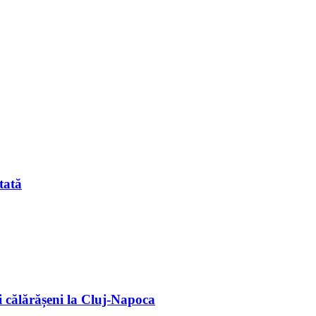
tată
 călărășeni la Cluj-Napoca