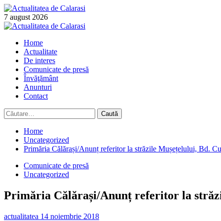
Skip
to
7 august 2026
content
Primary
Menu
Home
Actualitate
De interes
Comunicate de presă
Învăţământ
Anunturi
Contact
Caută
după:
Home
Uncategorized
Primăria Călărași/Anunț referitor la străzile Mușețelului, Bd. C
Comunicate de presă
Uncategorized
Primăria Călărași/Anunț referitor la străz
actualitatea
14 noiembrie 2018