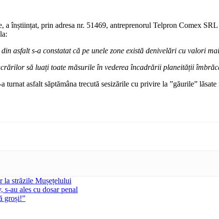
 a înștiințat, prin adresa nr. 51469, antreprenorul Telpron Comex SRL al
la:
din asfalt s-a constatat că pe unele zone există denivelări cu valori mai
rărilor să luați toate măsurile în vederea încadrării planeității îmbrăcă
turnat asfalt săptămâna trecută sesizările cu privire la ”găurile” lăsate
 la străzile Mușețelului
, s-au ales cu dosar penal
 groși!”