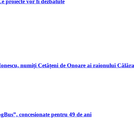
 Ce proiecte vor fi dezbătute
n Ionescu, numiți Cetățeni de Onoare ai raionului Călă
ogBus”, concesionate pentru 49 de ani