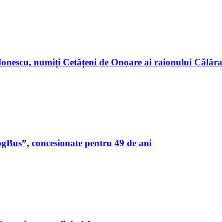
n Ionescu, numiți Cetățeni de Onoare ai raionului Călă
ogBus”, concesionate pentru 49 de ani