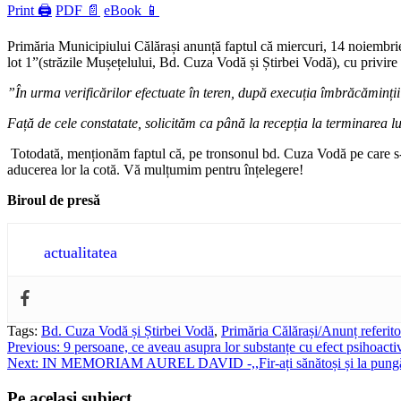
Print 🖨
PDF 📄
eBook 📱
Primăria Municipiului Călărași anunță faptul că miercuri, 14 noiembrie,
lot 1”(străzile Mușețelului, Bd. Cuza Vodă și Știrbei Vodă), cu privire 
”În urma verificărilor efectuate în teren, după execuția îmbrăcăminții 
Față de cele constatate, solicităm ca până la recepția la terminarea luc
Totodată, menționăm faptul că, pe tronsonul bd. Cuza Vodă pe care s-a 
aducerea lor la cotă. Vă mulțumim pentru înțelegere!
Biroul de presă
actualitatea
Tags:
Bd. Cuza Vodă și Știrbei Vodă
,
Primăria Călărași/Anunț referitor
Post
Previous:
9 persoane, ce aveau asupra lor substanțe cu efect psihoactiv
Next:
IN MEMORIAM AUREL DAVID -,,Fir-ați sănătoși și la pungă
navigation
Pe acelasi subiect