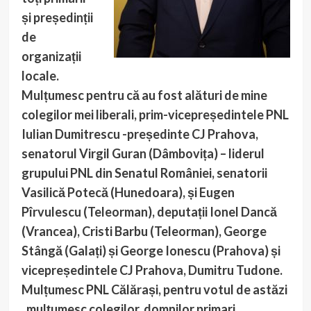
și președinții
de
organizații
locale.
Mulțumesc pentru că au fost alături de mine
colegilor mei liberali, prim-vicepreședintele PNL
Iulian Dumitrescu -președinte CJ Prahova,
senatorul Virgil Guran (Dâmbovița) – liderul
grupului PNL din Senatul României, senatorii
Vasilică Potecă (Hunedoara), și Eugen
Pîrvulescu (Teleorman), deputații Ionel Dancă
(Vrancea), Cristi Barbu (Teleorman), George
Stângă (Galați) și George Ionescu (Prahova) și
vicepreședintele CJ Prahova, Dumitru Tudone.
Mulțumesc PNL Călărași, pentru votul de astăzi
, mulțumesc colegilor, domnilor primari,