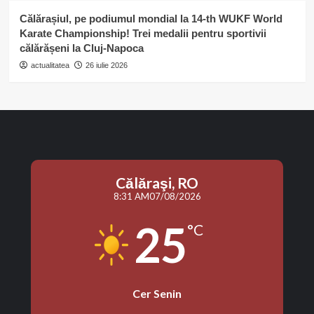
Călărașiul, pe podiumul mondial la 14-th WUKF World
Karate Championship! Trei medalii pentru sportivii
călărășeni la Cluj-Napoca
actualitatea
26 iulie 2026
Călăraşi, RO
8:31 AM
07/08/2026
25
°C
Cer Senin