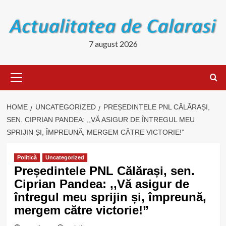
Skip
to
content
7 august 2026
Primary
Menu
HOME
UNCATEGORIZED
PREȘEDINTELE PNL CĂLĂRAȘI,
SEN. CIPRIAN PANDEA: ,,VĂ ASIGUR DE ÎNTREGUL MEU
SPRIJIN ȘI, ÎMPREUNĂ, MERGEM CĂTRE VICTORIE!”
Politică
Uncategorized
Președintele PNL Călărași, sen.
Ciprian Pandea: ,,Vă asigur de
întregul meu sprijin și, împreună,
mergem către victorie!”