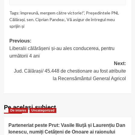
Tags:
împreună
,
mergem către victorie!”
,
Președintele PNL
Călărași
,
sen. Ciprian Pandea:
,
Vă asigur de întregul meu
sprijin și
Post
Previous:
Liberalii călărășeni și-au ales conducerea, pentru
navigation
următorii 4 ani
Next:
Jud. Călărași/ 45.448 de chestionare au fost atribuite
la Recensământul General Agricol
Pe acelasi subiect
De interes
Uncategorized
Parteneriat peste Prut: Vasile Iliuță și Laurențiu Dan
Ionescu, numiți Cetățeni de Onoare ai raionului