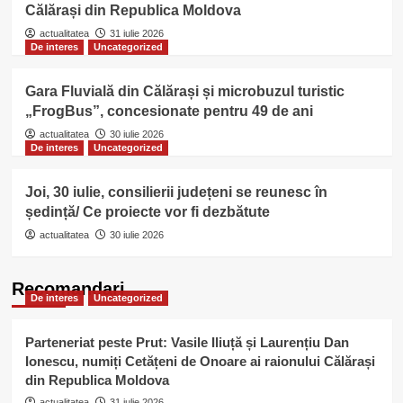
Călărași din Republica Moldova
actualitatea
31 iulie 2026
De interes
Uncategorized
Gara Fluvială din Călărași și microbuzul turistic
„FrogBus”, concesionate pentru 49 de ani
actualitatea
30 iulie 2026
De interes
Uncategorized
Joi, 30 iulie, consilierii județeni se reunesc în
ședință/ Ce proiecte vor fi dezbătute
actualitatea
30 iulie 2026
Recomandari
De interes
Uncategorized
Parteneriat peste Prut: Vasile Iliuță și Laurențiu Dan
Ionescu, numiți Cetățeni de Onoare ai raionului Călărași
din Republica Moldova
actualitatea
31 iulie 2026