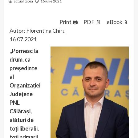
actualitatea
16 iulie 2021
Print 🖨
PDF 📄
eBook 📱
Autor: Florentina Chiru
16.07.2021
,,Pornesc la
drum, ca
președinte
al
Organizației
Județene
PNL
Călărași,
alături de
toți liberalii,
toți primarii