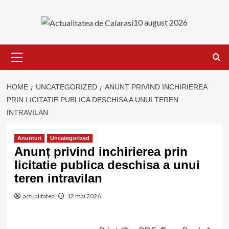
Skip
to
10 august 2026
content
Primary
Menu
HOME
UNCATEGORIZED
ANUNȚ PRIVIND INCHIRIEREA
PRIN LICITATIE PUBLICA DESCHISA A UNUI TEREN
INTRAVILAN
Anunturi
Uncategorized
Anunț privind inchirierea prin
licitatie publica deschisa a unui
teren intravilan
actualitatea
12 mai 2026