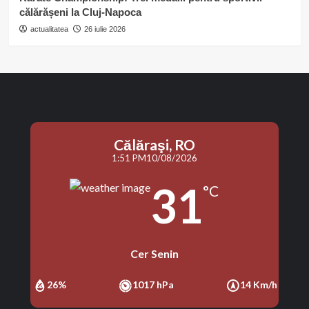
călărășeni la Cluj-Napoca
actualitatea
26 iulie 2026
Călăraşi, RO
1:51 PM
10/08/2026
31
°C
Cer Senin
26%
1017 hPa
14 Km/h