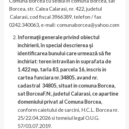
Comuna Borcea cu sediul in comuna Borcea, sat
Borcea, str. Calea Calarasi, nr. 422, judetul
Calarasi, cod fiscal 3966389, telefon / fax
0242.340063, e-mail: comunaborcea@yahoo.com
Informaţii generale privind obiectul
inchirierii, în special descrierea şi
identificarea bunului care urmează să fie
inchiriat:
teren intravilan in suprafata de
1.422 mp, tarla 83, parcela 16, inscris in
cartea funciara nr.34805, avand nr.
cadastral 34805, situat in comuna Borcea,
sat BorceaF.N:, judetul Calarasi, ce apartine
domeniului privat al Comuna Borcea
,
conform caietului de sarcini, H.C.L. Borcea nr.
25/22.04.2026 si temeiul legal O.U.G.
57/03.07.2019.