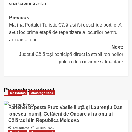
unui teren intravilan
Post
Previous:
Marina Portului Turistic Călărași își deschide porțile: A
navigation
avut loc prima etapă de repartizare a locurilor pentru
ambarcațiuni
Next:
Județul Călărași participă direct la stabilirea noilor
politici de coeziune și finanțare
Pe acelasi subiect
De interes
Uncategorized
Parteneriat peste Prut: Vasile Iliuță și Laurențiu Dan
Ionescu, numiți Cetățeni de Onoare ai raionului
Călărași din Republica Moldova
actualitatea
31 iulie 2026