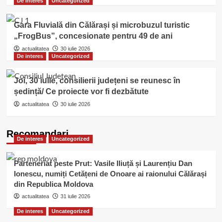
De interes
Uncategorized
Gara Fluvială din Călărași și microbuzul turistic
„FrogBus”, concesionate pentru 49 de ani
actualitatea
30 iulie 2026
De interes
Uncategorized
Joi, 30 iulie, consilierii județeni se reunesc în
ședință/ Ce proiecte vor fi dezbătute
actualitatea
30 iulie 2026
Recomandari
De interes
Uncategorized
Parteneriat peste Prut: Vasile Iliuță și Laurențiu Dan
Ionescu, numiți Cetățeni de Onoare ai raionului Călărași
din Republica Moldova
actualitatea
31 iulie 2026
De interes
Uncategorized