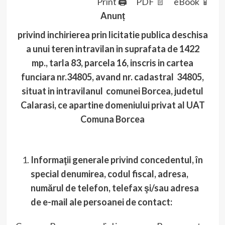
Print 🖨
PDF 📄
eBook 📱
Anunț
privind inchirierea prin licitatie publica deschisa
a unui teren intravilan in suprafata de 1422
mp.
,
tarla 83, parcela 16, inscris in cartea
funciara nr.34805, avand nr. cadastral 34805,
situat in intravilanul comunei Borcea, judetul
Calarasi, ce apartine domeniului privat al UAT
Comuna Borcea
Informaţii generale privind concedentul, în
special denumirea, codul fiscal, adresa,
numărul de telefon, telefax şi/sau adresa
de e-mail ale persoanei de contact: