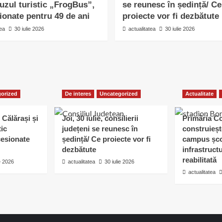
uzul turistic „FrogBus”,
se reunesc în ședință/ Ce
ionate pentru 49 de ani
proiecte vor fi dezbătute
tea
30 iulie 2026
actualitatea
30 iulie 2026
orized
De interes
Uncategorized
Actualitate
 Călărași și
Joi, 30 iulie, consilierii
Primăria C
tic
județeni se reunesc în
construieșt
esionate
ședință/ Ce proiecte vor fi
campus șco
dezbătute
infrastruct
reabilitată
ie 2026
actualitatea
30 iulie 2026
actualitatea