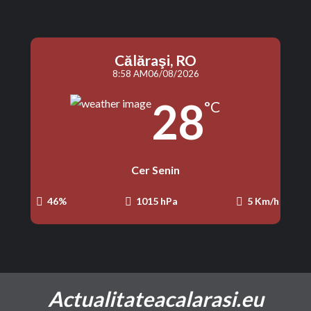
Călăraşi, RO
8:58 AM
06/08/2026
28
°C
Cer Senin
46%
1015 hPa
5 Km/h
Actualitateacalarasi.eu