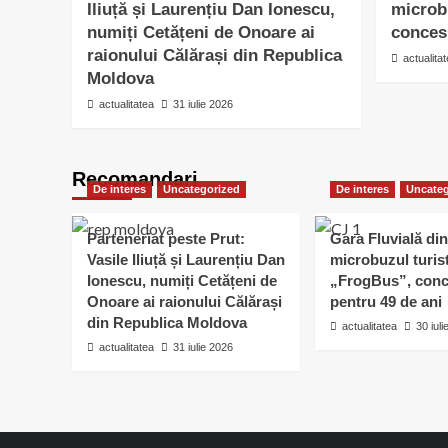
Iliuță și Laurențiu Dan Ionescu,
microb
numiți Cetățeni de Onoare ai
conces
raionului Călărași din Republica
actualita
Moldova
actualitatea
31 iulie 2026
Recomandari
De interes
Uncategorized
De interes
Uncateg
Parteneriat peste Prut:
Gara Fluvială din
Vasile Iliuță și Laurențiu Dan
microbuzul turis
Ionescu, numiți Cetățeni de
„FrogBus”, conc
Onoare ai raionului Călărași
pentru 49 de ani
din Republica Moldova
actualitatea
30 iul
actualitatea
31 iulie 2026