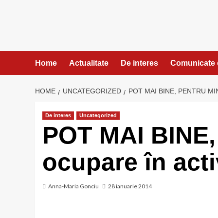
Skip
to
content
Home
Actualitate
De interes
Comunicate 
HOME
UNCATEGORIZED
POT MAI BINE, PENTRU MI
De interes
Uncategorized
POT MAI BINE,
ocupare în acti
Anna-Maria Gonciu
28 ianuarie 2014