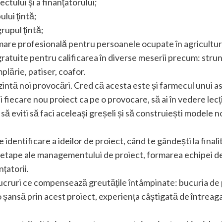
ctului şi a finanţatorului;
ului ţintă;
rupul ţintă;
are profesională pentru persoanele ocupate în agricultura
gratuite pentru calificarea în diverse meserii precum: strung
plărie, patiser, coafor.
zintă noi provocări. Cred că acesta este și farmecul unui as
i fiecare nou proiect ca pe o provocare, să ai în vedere lecț
să eviti să faci aceleași greșeli și să construiești modele n
e identificare a ideilor de proiect, când te gândești la fin
te etape ale managementului de proiect, formarea echipei d
nțatorii.
lucruri ce compensează greutățile întâmpinate: bucuria de 
o șansă prin acest proiect, experiența câștigată de întreaga 