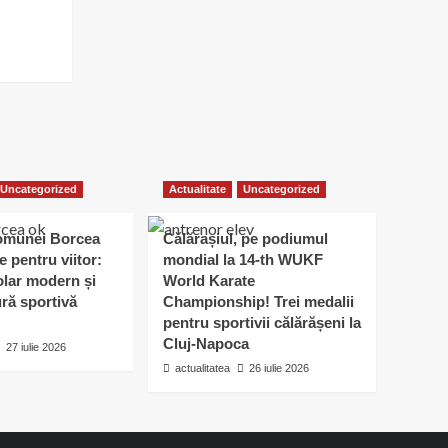
Uncategorized
Actualitate
Uncategorized
omunei Borcea
Călărașiul, pe podiumul
e pentru viitor:
mondial la 14-th WUKF
lar modern și
World Karate
ură sportivă
Championship! Trei medalii
pentru sportivii călărășeni la
Cluj-Napoca
27 iulie 2026
actualitatea
26 iulie 2026