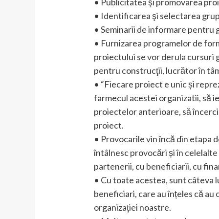
• Publicitatea şi promovarea proie
• Identificarea şi selectarea grup
• Seminarii de informare pentru g
• Furnizarea programelor de form
proiectului se vor derula cursuri 
pentru construcţii, lucrător în tâm
• “Fiecare proiect e unic și repre
farmecul acestei organizatii, să ie
proiectelor anterioare, să încerci 
proiect.
• Provocarile vin încă din etapa d
întâlnesc provocări și în celelal
partenerii, cu beneficiarii, cu fina
• Cu toate acestea, sunt câteva 
beneficiari, care au înțeles că au 
organizației noastre.