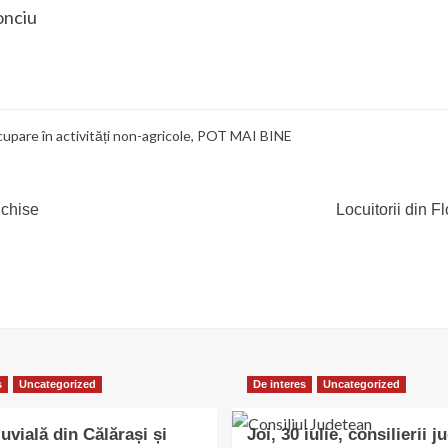
onciu
are în activități non-agricole
,
POT MAI BINE
nchise
Locuitorii din F
s
Uncategorized
De interes
Uncategorized
uvială din Călărași și
Joi, 30 iulie, consilierii j