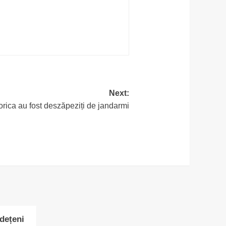
Next:
lorica au fost deszăpeziți de jandarmi
udețeni