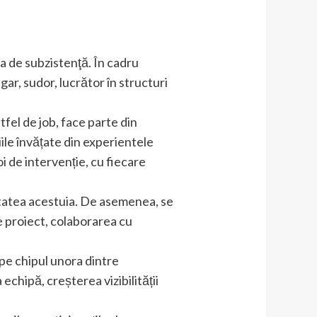
 de subzistenţă. În cadru
ar, sudor, lucrător în structuri
tfel de job, face parte din
iile învățate din experientele
oi de intervenție, cu fiecare
alitatea acestuia. De asemenea, se
e proiect, colaborarea cu
pe chipul unora dintre
echipă, creșterea vizibilității