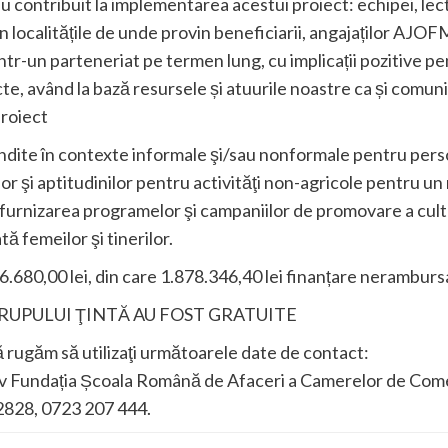
contribuit la implementarea acestui proiect: echipei, lector
n localitățile de unde provin beneficiarii, angajaților AJO
tr-un parteneriat pe termen lung, cu implicații pozitive pen
te, având la bază resursele și atuurile noastre ca și comuni
roiect
ite în contexte informale şi/sau nonformale pentru persoa
ţilor şi aptitudinilor pentru activităţi non-agricole pentru 
furnizarea programelor şi campaniilor de promovare a cultu
tă femeilor şi tinerilor.
6.680,00 lei, din care 1.878.346,40 lei finanțare neramburs
GRUPULUI ŢINTĂ AU FOST GRATUITE
 rugăm să utilizaţi următoarele date de contact:
v Fundația Școala Română de Afaceri a Camerelor de Comerț 
2828, 0723 207 444.