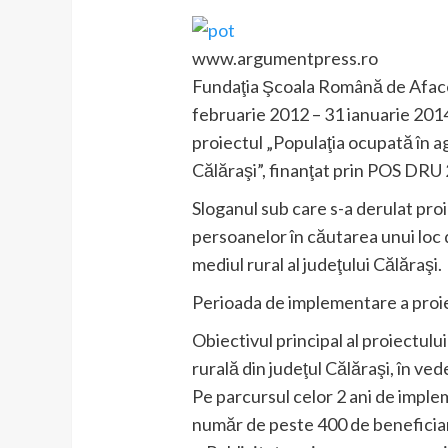
www.argumentpress.ro
Fundaţia Şcoala Română de Afaceri
februarie 2012 – 31 ianuarie 2014
proiectul „Populaţia ocupată în ag
Călăraşi”, finanţat prin POS DRU
Sloganul sub care s-a derulat p
persoanelor în căutarea unui loc 
mediul rural al judeţului Călăraşi.
Perioada de implementare a proiec
Obiectivul principal al proiectulu
rurală din judeţul Călăraşi, în ved
Pe parcursul celor 2 ani de imple
număr de peste 400 de beneficiar