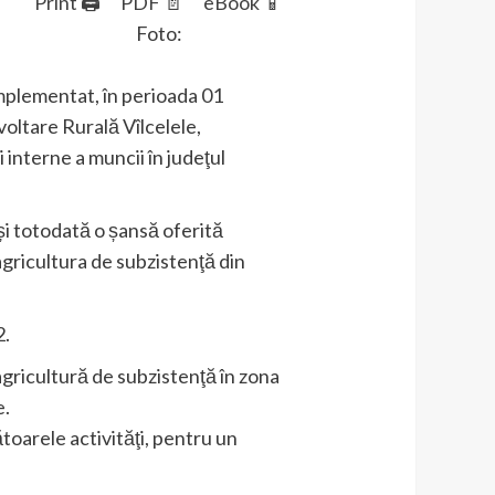
Print 🖨
PDF 📄
eBook 📱
Foto:
implementat, în perioada 01
voltare Rurală Vîlcelele,
 interne a muncii în judeţul
i totodată o șansă oferită
gricultura de subzistenţă din
2.
 agricultură de subzistenţă în zona
e.
toarele activităţi, pentru un