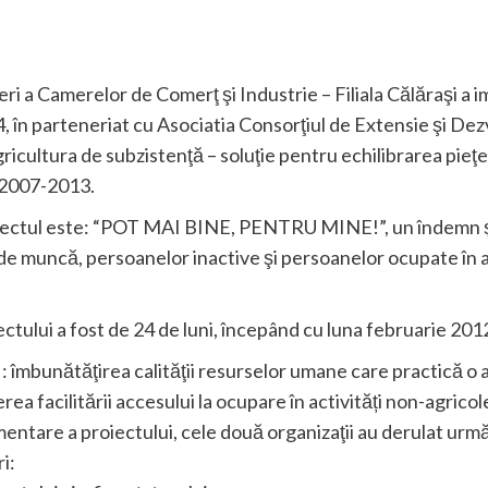
 a Camerelor de Comerţ şi Industrie – Filiala Călăraşi a 
, în parteneriat cu Asociatia Consorţiul de Extensie şi Dez
ricultura de subzistenţă – soluţie pentru echilibrarea pieţei
 2007-2013.
roiectul este: “POT MAI BINE, PENTRU MINE!”, un îndemn ș
de muncă, persoanelor inactive şi persoanelor ocupate în a
tului a fost de 24 de luni, începând cu luna februarie 201
i : îmbunătăţirea calităţii resurselor umane care practică o
erea facilitării accesului la ocupare în activități non-agricol
mentare a proiectului, cele două organizaţii au derulat urmă
i: