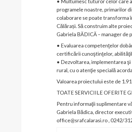
• Multumesc tuturor celor care au 
programele noastre, primarilor di
colaborare se poate transforma în
Călărași. Să construim alte proiec
Gabriela BĂDICĂ – manager de p
• Evaluarea competenţelor dobând
certificării cunoştinţelor, abilită
• Dezvoltarea, implementarea şi 
rural, cu o atenţie specială acorda
Valoarea proiectului este de 1.91
TOATE SERVICIILE OFERITE 
Pentru informaţii suplimentare vă
Gabriela Bădica, director executi
office@srafcalarasi.ro , 0242/31