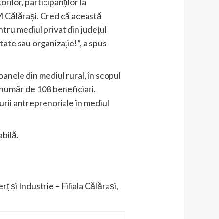
ilor, participanților la
FM Călărași. Cred că această
tru mediul privat din județul
tate sau organizație!”, a spus
nele din mediul rural, în scopul
un număr de 108 beneficiari.
rii antreprenoriale în mediul
abilă.
și Industrie – Filiala Călărași,