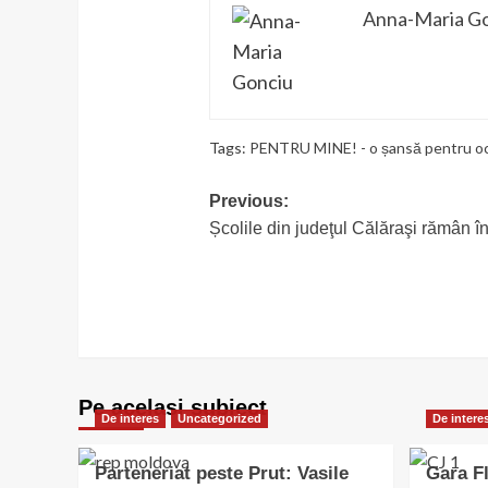
Anna-Maria G
Tags:
PENTRU MINE! - o șansă pentru ocup
Post
Previous:
Școlile din judeţul Călăraşi rămân î
navigation
Pe acelasi subiect
De interes
Uncategorized
De intere
Parteneriat peste Prut: Vasile
Gara Fl