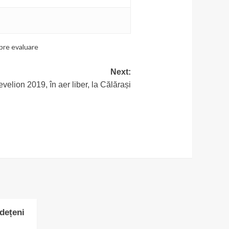
pre evaluare
Next:
velion 2019, în aer liber, la Călărași
udețeni