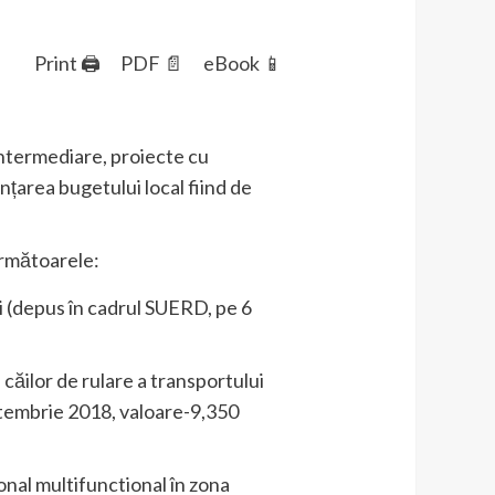
Print 🖨
PDF 📄
eBook 📱
Intermediare, proiecte cu
anțarea bugetului local fiind de
următoarele:
i (depus în cadrul SUERD, pe 6
căilor de rulare a transportului
tembrie 2018, valoare-9,350
onal multifunctional în zona