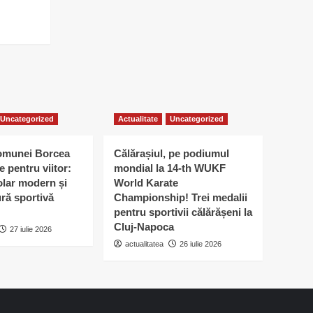
Uncategorized
Actualitate
Uncategorized
omunei Borcea
Călărașiul, pe podiumul
e pentru viitor:
mondial la 14-th WUKF
lar modern și
World Karate
ură sportivă
Championship! Trei medalii
pentru sportivii călărășeni la
Cluj-Napoca
27 iulie 2026
actualitatea
26 iulie 2026