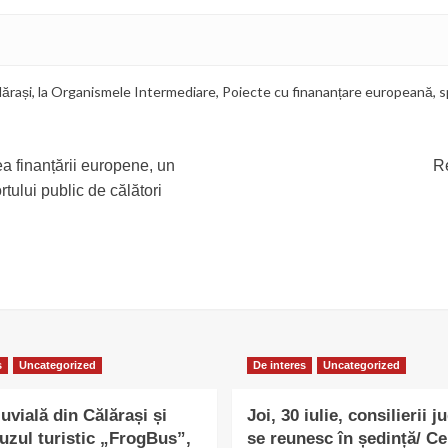
lărași
,
la Organismele Intermediare
,
Poiecte cu finananțare europeană
,
s
a finanțării europene, un
Re
rtului public de călători
s
Uncategorized
De interes
Uncategorized
uvială din Călărași și
Joi, 30 iulie, consilierii j
uzul turistic „FrogBus”,
se reunesc în ședință/ Ce