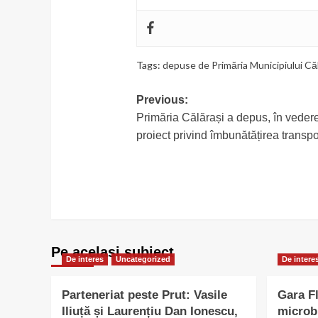
Tags:
depuse de Primăria Municipiului Că
Post
Previous:
Primăria Călărași a depus, în vedere
navigation
proiect privind îmbunătățirea transpo
Pe acelasi subiect
De interes
Uncategorized
De intere
Parteneriat peste Prut: Vasile
Gara Fl
Iliuță și Laurențiu Dan Ionescu,
microb