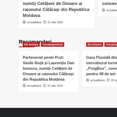
numiți Cetățeni de Onoare ai
conces
raionului Călărași din Republica
actualita
Moldova
actualitatea
31 iulie 2026
Recomandari
De interes
Uncategorized
De interes
Uncateg
Parteneriat peste Prut:
Gara Fluvială din
Vasile Iliuță și Laurențiu Dan
microbuzul turis
Ionescu, numiți Cetățeni de
„FrogBus”, conc
Onoare ai raionului Călărași
pentru 49 de ani
din Republica Moldova
actualitatea
30 iu
actualitatea
31 iulie 2026