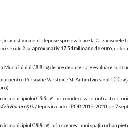
re, în acest moment, depuse spre evaluare la Organismele 
ri se ridică la
aproximativ 17,54 milioane de euro
, cofin
ia Municipiului Călărași le are depuse spre evaluare sunt 
lui pentru Persoane Vârstnice Sf. Antim Ivireanul Călăraș
uro)
 în municipiului Călărași prin modernizarea infrastructurii 
ăzii București
) (
depus în cadrul POR 2014-2020, pe 7 sep
 în municipiul Călărași prin crearea unui spațiu urban piet