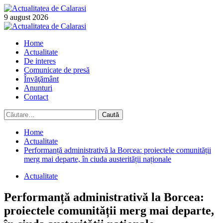
Skip
to
9 august 2026
content
Primary
Menu
Home
Actualitate
De interes
Comunicate de presă
Învăţământ
Anunturi
Contact
Caută
după:
Home
Actualitate
Performanță administrativă la Borcea: proiectele comunității
merg mai departe, în ciuda austerității naționale
Actualitate
Performanță administrativă la Borcea:
proiectele comunității merg mai departe,