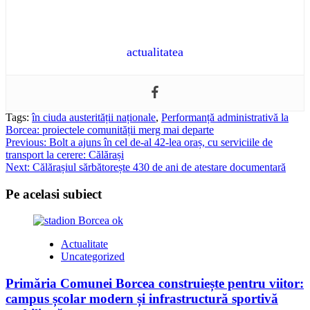
actualitatea
Tags:
în ciuda austerității naționale
,
Performanță administrativă la
Borcea: proiectele comunității merg mai departe
Post
Previous:
Bolt a ajuns în cel de-al 42-lea oraș, cu serviciile de
transport la cerere: Călărași
navigation
Next:
Călărașiul sărbătorește 430 de ani de atestare documentară
Pe acelasi subiect
Actualitate
Uncategorized
Primăria Comunei Borcea construiește pentru viitor:
campus școlar modern și infrastructură sportivă