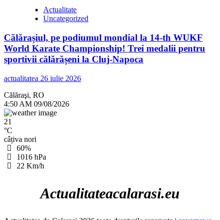
Actualitate
Uncategorized
Călărașiul, pe podiumul mondial la 14-th WUKF
World Karate Championship! Trei medalii pentru
sportivii călărășeni la Cluj-Napoca
actualitatea
26 iulie 2026
Călăraşi, RO
4:50 AM
09/08/2026
21
°C
câțiva nori
60%
1016 hPa
22 Km/h
Actualitateacalarasi.eu