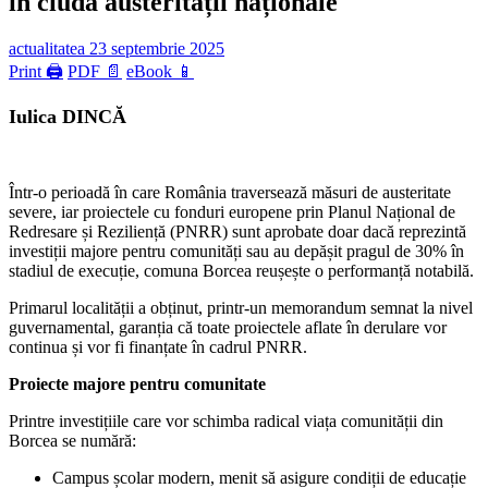
în ciuda austerității naționale
actualitatea
23 septembrie 2025
Print 🖨
PDF 📄
eBook 📱
Iulica DINCĂ
Într-o perioadă în care România traversează măsuri de austeritate
severe, iar proiectele cu fonduri europene prin Planul Național de
Redresare și Reziliență (PNRR) sunt aprobate doar dacă reprezintă
investiții majore pentru comunități sau au depășit pragul de 30% în
stadiul de execuție, comuna Borcea reușește o performanță notabilă.
Primarul localității a obținut, printr-un memorandum semnat la nivel
guvernamental, garanția că toate proiectele aflate în derulare vor
continua și vor fi finanțate în cadrul PNRR.
Proiecte majore pentru comunitate
Printre investițiile care vor schimba radical viața comunității din
Borcea se numără:
Campus școlar modern, menit să asigure condiții de educație