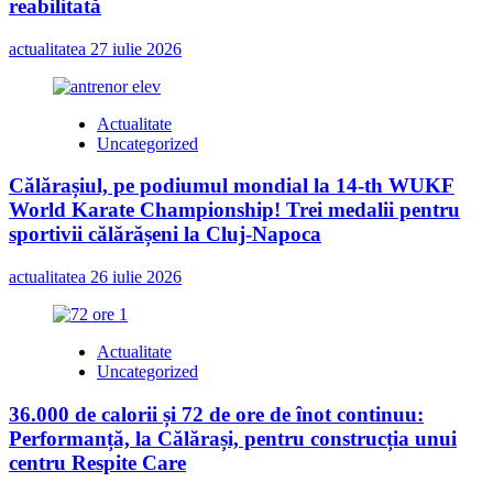
reabilitată
actualitatea
27 iulie 2026
Actualitate
Uncategorized
Călărașiul, pe podiumul mondial la 14-th WUKF
World Karate Championship! Trei medalii pentru
sportivii călărășeni la Cluj-Napoca
actualitatea
26 iulie 2026
Actualitate
Uncategorized
36.000 de calorii și 72 de ore de înot continuu:
Performanță, la Călărași, pentru construcția unui
centru Respite Care