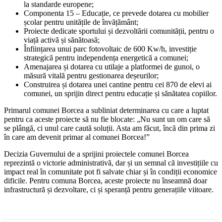
la standarde europene;
Componenta 15 – Educație, ce prevede dotarea cu mobilier
școlar pentru unitățile de învățământ;
Proiecte dedicate sportului și dezvoltării comunității, pentru o
viață activă și sănătoasă;
Înființarea unui parc fotovoltaic de 600 Kw/h, investiție
strategică pentru independența energetică a comunei;
Amenajarea și dotarea cu utilaje a platformei de gunoi, o
măsură vitală pentru gestionarea deșeurilor;
Construirea și dotarea unei cantine pentru cei 870 de elevi ai
comunei, un sprijin direct pentru educație și sănătatea copiilor.
Primarul comunei Borcea a subliniat determinarea cu care a luptat
pentru ca aceste proiecte să nu fie blocate: „Nu sunt un om care să
se plângă, ci unul care caută soluții. Asta am făcut, încă din prima zi
în care am devenit primar al comunei Borcea!”
Decizia Guvernului de a sprijini proiectele comunei Borcea
reprezintă o victorie administrativă, dar și un semnal că investițiile cu
impact real în comunitate pot fi salvate chiar și în condiții economice
dificile. Pentru comuna Borcea, aceste proiecte nu înseamnă doar
infrastructură și dezvoltare, ci și speranță pentru generațiile viitoare.