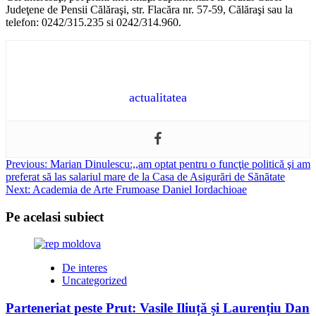
Judeţene de Pensii Călăraşi, str. Flacăra nr. 57-59, Călăraşi sau la
telefon: 0242/315.235 si 0242/314.960.
actualitatea
Post
Previous:
Marian Dinulescu:,,am optat pentru o funcţie politică şi am
preferat să las salariul mare de la Casa de Asigurări de Sănătate
navigation
Next:
Academia de Arte Frumoase Daniel Iordachioae
Pe acelasi subiect
De interes
Uncategorized
Parteneriat peste Prut: Vasile Iliuță și Laurențiu Dan