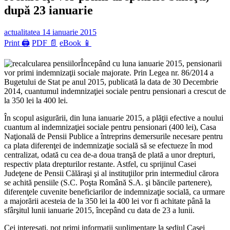
după 23 ianuarie
actualitatea
14 ianuarie 2015
Print 🖨
PDF 📄
eBook 📱
Începând cu luna ianuarie 2015, pensionarii
vor primi indemnizaţii sociale majorate. Prin Legea nr. 86/2014 a
Bugetului de Stat pe anul 2015, publicată la data de 30 Decembrie
2014, cuantumul indemnizaţiei sociale pentru pensionari a crescut de
la 350 lei la 400 lei.
În scopul asigurării, din luna ianuarie 2015, a plăţii efective a noului
cuantum al indemnizaţiei sociale pentru pensionari (400 lei), Casa
Naţională de Pensii Publice a întreprins demersurile necesare pentru
ca plata diferenţei de indemnizaţie socială să se efectueze în mod
centralizat, odată cu cea de-a doua tranşă de plată a unor drepturi,
respectiv plata drepturilor restante. Astfel, cu sprijinul Casei
Judeţene de Pensii Călăraşi şi al instituţiilor prin intermediul cărora
se achită pensiile (S.C. Poşta Română S.A. şi băncile partenere),
diferenţele cuvenite beneficiarilor de indemnizaţie socială, ca urmare
a majorării acesteia de la 350 lei la 400 lei vor fi achitate până la
sfârşitul lunii ianuarie 2015, începând cu data de 23 a lunii.
Cei interesaţi, pot primi informaţii suplimentare la sediul Casei