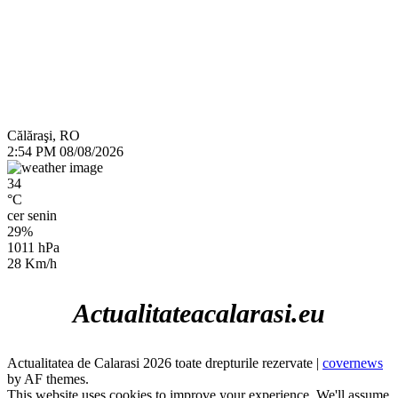
Călăraşi, RO
2:54 PM
08/08/2026
34
°C
cer senin
29%
1011 hPa
28 Km/h
Actualitateacalarasi.eu
Actualitatea de Calarasi 2026 toate drepturile rezervate
|
covernews
by AF themes.
This website uses cookies to improve your experience. We'll assume