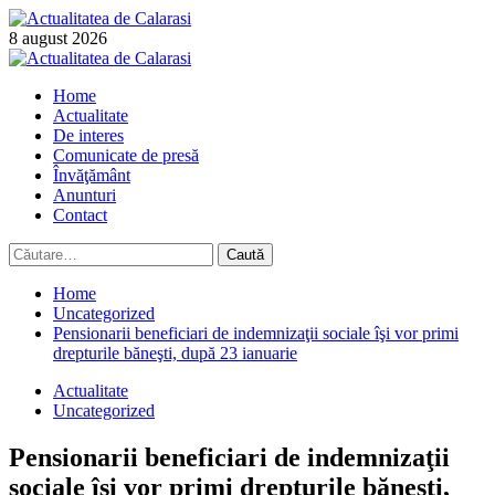
Skip
to
8 august 2026
content
Primary
Menu
Home
Actualitate
De interes
Comunicate de presă
Învăţământ
Anunturi
Contact
Caută
după:
Home
Uncategorized
Pensionarii beneficiari de indemnizaţii sociale îşi vor primi
drepturile băneşti, după 23 ianuarie
Actualitate
Uncategorized
Pensionarii beneficiari de indemnizaţii
sociale îşi vor primi drepturile băneşti,