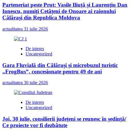
Parteneriat peste Prut: Vasile Iliuță și Laurențiu Dan
Ionescu, numiți Cetățeni de Onoare ai raionului
Călărași din Republica Moldova
actualitatea
31 iulie 2026
De interes
Uncategorized
Gara Fluvială din Călărași și microbuzul turistic
„FrogBus”, concesionate pentru 49 de ani
actualitatea
30 iulie 2026
De interes
Uncategorized
Joi, 30 iulie, consilierii județeni se reunesc în ședință/
Ce proiecte vor fi dezbătute