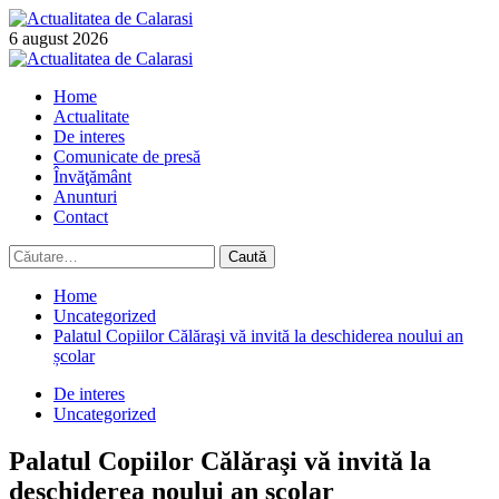
Skip
to
6 august 2026
content
Primary
Menu
Home
Actualitate
De interes
Comunicate de presă
Învăţământ
Anunturi
Contact
Caută
după:
Home
Uncategorized
Palatul Copiilor Călăraşi vă invită la deschiderea noului an
școlar
De interes
Uncategorized
Palatul Copiilor Călăraşi vă invită la
deschiderea noului an școlar