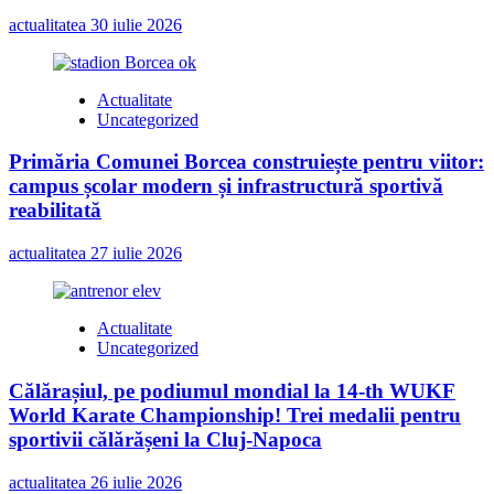
actualitatea
30 iulie 2026
Actualitate
Uncategorized
Primăria Comunei Borcea construiește pentru viitor:
campus școlar modern și infrastructură sportivă
reabilitată
actualitatea
27 iulie 2026
Actualitate
Uncategorized
Călărașiul, pe podiumul mondial la 14-th WUKF
World Karate Championship! Trei medalii pentru
sportivii călărășeni la Cluj-Napoca
actualitatea
26 iulie 2026