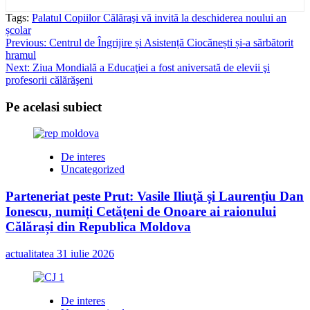
Tags:
Palatul Copiilor Călăraşi vă invită la deschiderea noului an
școlar
Post
Previous:
Centrul de Îngrijire și Asistență Ciocănești și-a sărbătorit
hramul
navigation
Next:
Ziua Mondială a Educaţiei a fost aniversată de elevii şi
profesorii călărăşeni
Pe acelasi subiect
De interes
Uncategorized
Parteneriat peste Prut: Vasile Iliuță și Laurențiu Dan
Ionescu, numiți Cetățeni de Onoare ai raionului
Călărași din Republica Moldova
actualitatea
31 iulie 2026
De interes