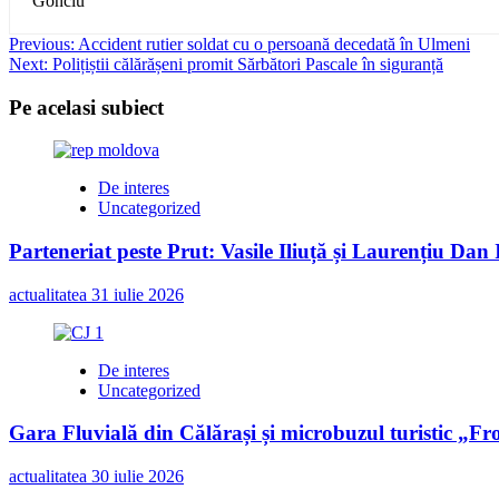
Post
Previous:
Accident rutier soldat cu o persoană decedată în Ulmeni
Next:
Polițiștii călărășeni promit Sărbători Pascale în siguranță
navigation
Pe acelasi subiect
De interes
Uncategorized
Parteneriat peste Prut: Vasile Iliuță și Laurențiu Da
actualitatea
31 iulie 2026
De interes
Uncategorized
Gara Fluvială din Călărași și microbuzul turistic „Fr
actualitatea
30 iulie 2026