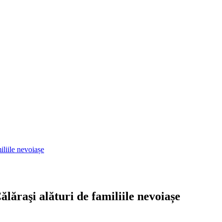
liile nevoiașe
raşi alături de familiile nevoiașe