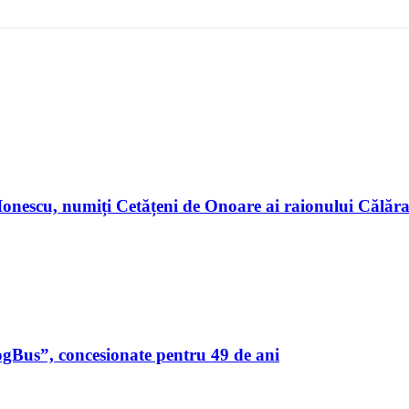
n Ionescu, numiți Cetățeni de Onoare ai raionului Călă
ogBus”, concesionate pentru 49 de ani