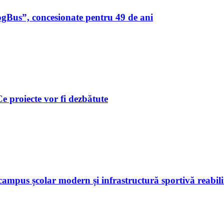
ogBus”, concesionate pentru 49 de ani
 Ce proiecte vor fi dezbătute
ampus școlar modern și infrastructură sportivă reabili