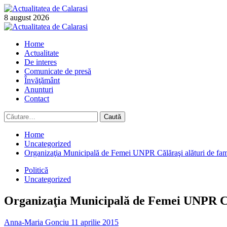
Skip
to
8 august 2026
content
Primary
Menu
Home
Actualitate
De interes
Comunicate de presă
Învăţământ
Anunturi
Contact
Caută
după:
Home
Uncategorized
Organizaţia Municipală de Femei UNPR Călăraşi alături de fami
Politică
Uncategorized
Organizaţia Municipală de Femei UNPR Călă
Anna-Maria Gonciu
11 aprilie 2015