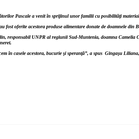
lor Pascale a venit în sprijinul unor familii cu posibilităţi materia
R au fost oferite acestora produse alimentare donate de doamnele din
ulin, responsabil UNPR al regiunii Sud-Muntenia, doamna Camelia C
neret.
aducem în casele acestora, bucurie şi speranţă”, a spus Gingaşu Lili