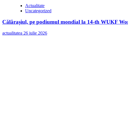
Actualitate
Uncategorized
Călărașiul, pe podiumul mondial la 14-th WUKF Worl
actualitatea
26 iulie 2026