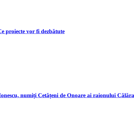
 Ce proiecte vor fi dezbătute
n Ionescu, numiți Cetățeni de Onoare ai raionului Călă