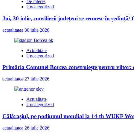
De interes
Uncategorized
Joi, 30 iulie, consilierii județeni se reunesc în ședință/
actualitatea
30 iulie 2026
Actualitate
Uncategorized
Primăria Comunei Borcea construiește pentru viitor: c
actualitatea
27 iulie 2026
Actualitate
Uncategorized
Călărașiul, pe podiumul mondial la 14-th WUKF Worl
actualitatea
26 iulie 2026