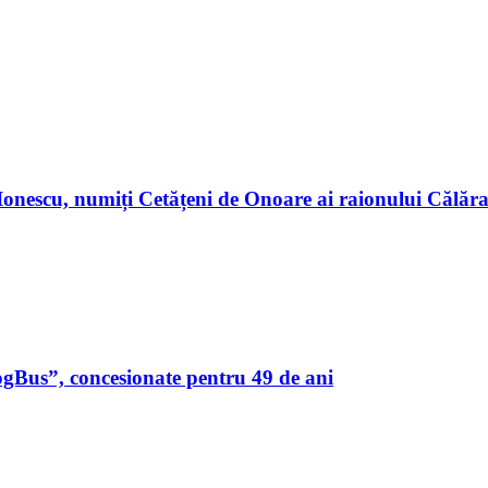
n Ionescu, numiți Cetățeni de Onoare ai raionului Călă
ogBus”, concesionate pentru 49 de ani