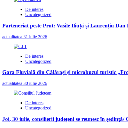
De interes
Uncategorized
Parteneriat peste Prut: Vasile Iliuță și Laurențiu Da
actualitatea
31 iulie 2026
De interes
Uncategorized
Gara Fluvială din Călărași și microbuzul turistic „Fr
actualitatea
30 iulie 2026
De interes
Uncategorized
Joi, 30 iulie, consilierii județeni se reunesc în ședință/