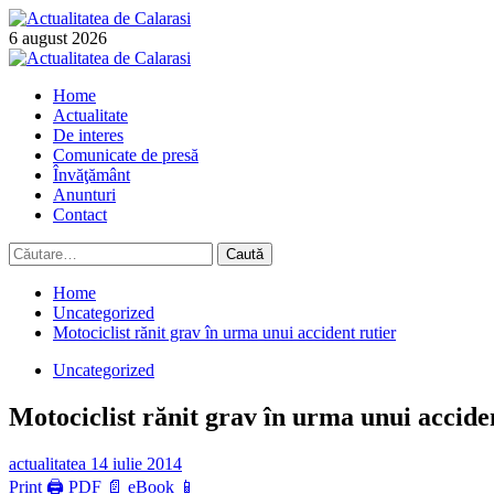
Skip
to
6 august 2026
content
Primary
Menu
Home
Actualitate
De interes
Comunicate de presă
Învăţământ
Anunturi
Contact
Caută
după:
Home
Uncategorized
Motociclist rănit grav în urma unui accident rutier
Uncategorized
Motociclist rănit grav în urma unui accide
actualitatea
14 iulie 2014
Print 🖨
PDF 📄
eBook 📱