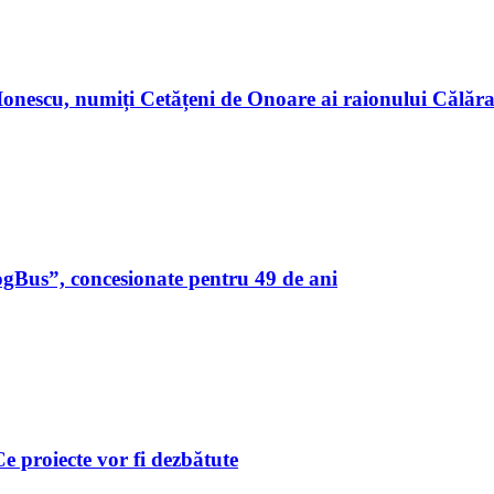
n Ionescu, numiți Cetățeni de Onoare ai raionului Călă
ogBus”, concesionate pentru 49 de ani
 Ce proiecte vor fi dezbătute