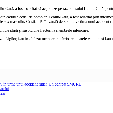
Gară, a fost solicitat să acţioneze pe raza orașului Lehliu-Gară, pentru
 cadrul Secției de pompieri Lehliu-Gară, a fost solicitat prin intermed
 sex masculin, Cristian P., în vârstă de 30 ani, victima unui accident ru
ltiple plăgi și suspiciune fracturi la membrele inferioare.
 plăgilor, i-au imobilizat membrele inferioare cu atele vacuum și l-au tr
av în urma unui accident rutier
,
Un echipaj SMURD
arelui
raşi