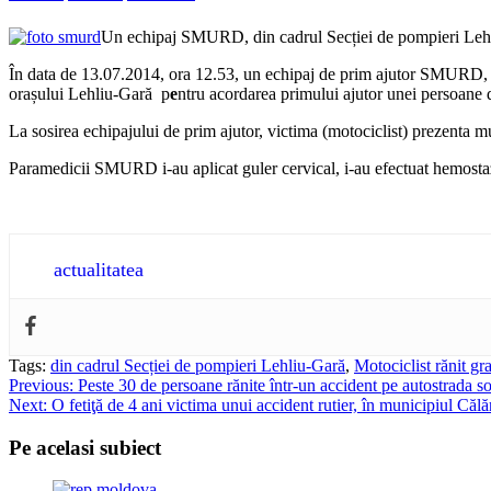
Un echipaj SMURD, din cadrul Secției de pompieri Lehliu-
În data de 13.07.2014, ora 12.53, un echipaj de prim ajutor SMURD, din
orașului Lehliu-Gară p
e
ntru acordarea primului ajutor unei persoane de
La sosirea echipajului de prim ajutor, victima (motociclist) prezenta mu
Paramedicii SMURD i-au aplicat guler cervical, i-au efectuat hemostaza
actualitatea
Tags:
din cadrul Secției de pompieri Lehliu-Gară
,
Motociclist rănit gr
Post
Previous:
Peste 30 de persoane rănite într-un accident pe autostrada so
Next:
O fetiţă de 4 ani victima unui accident rutier, în municipiul Călă
navigation
Pe acelasi subiect