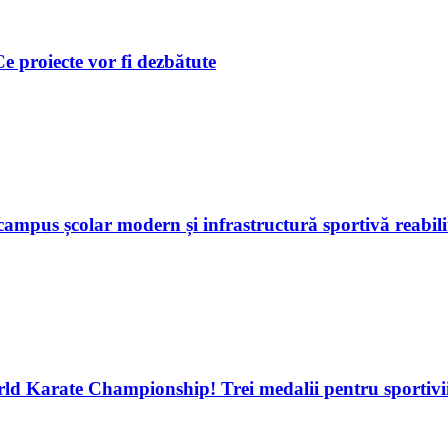
 Ce proiecte vor fi dezbătute
ampus școlar modern și infrastructură sportivă reabili
d Karate Championship! Trei medalii pentru sportivii