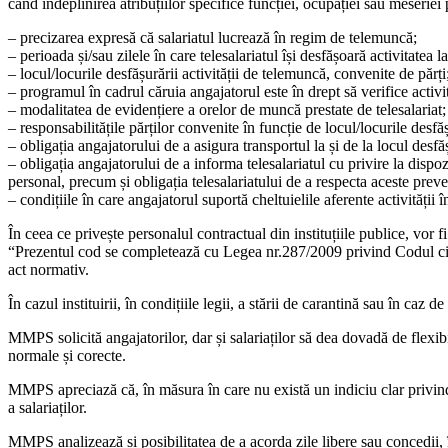
când îndeplinirea atribuțiilor specifice funcției, ocupației sau meseriei
– precizarea expresă că salariatul lucrează în regim de telemuncă;
– perioada și/sau zilele în care telesalariatul își desfășoară activitatea
– locul/locurile desfășurării activității de telemuncă, convenite de părți
– programul în cadrul căruia angajatorul este în drept să verifice activit
– modalitatea de evidențiere a orelor de muncă prestate de telesalariat;
– responsabilitățile părților convenite în funcție de locul/locurile desfă
– obligația angajatorului de a asigura transportul la și de la locul desfăș
– obligația angajatorului de a informa telesalariatul cu privire la dispo
personal, precum și obligația telesalariatului de a respecta aceste preve
– condițiile în care angajatorul suportă cheltuielile aferente activității
În ceea ce privește personalul contractual din instituțiile publice, vo
“Prezentul cod se completează cu Legea nr.287/2009 privind Codul civil,
act normativ.
În cazul instituirii, în condițiile legii, a stării de carantină sau în ca
MMPS solicită angajatorilor, dar și salariaților să dea dovadă de flexib
normale și corecte.
MMPS apreciază că, în măsura în care nu există un indiciu clar privind i
a salariaților.
MMPS analizează și posibilitatea de a acorda zile libere sau concedii, î