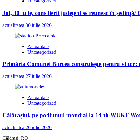
Uncategorized
Joi, 30 iulie, consilierii județeni se reunesc în ședință/
actualitatea
30 iulie 2026
Actualitate
Uncategorized
Primăria Comunei Borcea construiește pentru viitor: c
actualitatea
27 iulie 2026
Actualitate
Uncategorized
Călărașiul, pe podiumul mondial la 14-th WUKF Worl
actualitatea
26 iulie 2026
Călăraşi, RO