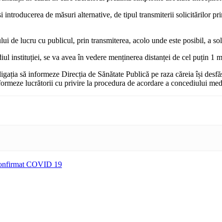
 introducerea de măsuri alternative, de tipul transmiterii solicitărilor pr
i de lucru cu publicul, prin transmiterea, acolo unde este posibil, a soli
ediul instituției, se va avea în vedere menținerea distanței de cel puțin 1 
gația să informeze Direcția de Sănătate Publică pe raza căreia își desfăș
rmeze lucrătorii cu privire la procedura de acordare a concediului medic
z confirmat COVID 19