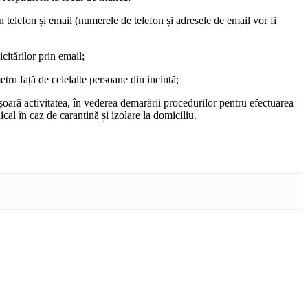
in telefon și email (numerele de telefon și adresele de email vor fi
citărilor prin email;
metru față de celelalte persoane din incintă;
oară activitatea, în vederea demarării procedurilor pentru efectuarea
al în caz de carantină și izolare la domiciliu.