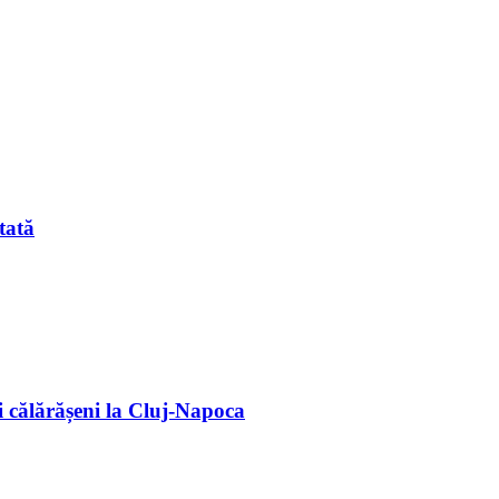
tată
 călărășeni la Cluj-Napoca