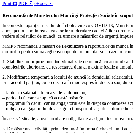
Print 🖨
PDF 📄
eBook 📱
Recomandările Ministerului Muncii și Protecției Sociale în scopul 
În contextul apariției riscului de îmbolnăvire cu COVID-19, Ministerul M
dar și pentru sprijinirea angajatorilor în derularea activităților curente.
vedere al relațiilor de muncă, ca urmare a măsurilor de urgență impuse
MMPS recomandă 3 măsuri de flexibilizare a raporturilor de muncă în co
domiciliu pentru supravegherea copilului minor, dar și în cazul în care 
1. Stabilirea unor programe individualizate de muncă, cu acordul sau la
completările ulterioare, cu respectarea duratei maxime legale a timpul
2. Modificarea temporară a locului de muncă la domiciliul salariatului,
prin acordul părților, cu precizarea în mod expres în decizia sau, după
– faptul că salariatul lucrează de la domiciliu;
– perioada în care se aplică această măsură;
– programul în cadrul căruia angajatorul este în drept să controleze acti
– obligația angajatorului de a asigura transportul la și de la domiciliul s
În această situație, angajatorul are obligația de a asigura instruirea lucr
3. Desfășurarea activității prin telemuncă, în urma încheierii unui act 