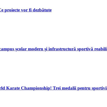
 Ce proiecte vor fi dezbătute
ampus școlar modern și infrastructură sportivă reabili
d Karate Championship! Trei medalii pentru sportivii