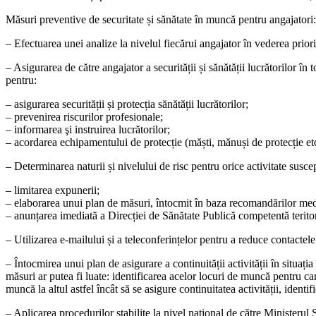
Măsuri preventive de securitate și sănătate în muncă pentru angajatori:
– Efectuarea unei analize la nivelul fiecărui angajator în vederea priorit
– Asigurarea de către angajator a securității și sănătății lucrătorilor 
pentru:
– asigurarea securității și protecția sănătății lucrătorilor;
– prevenirea riscurilor profesionale;
– informarea şi instruirea lucrătorilor;
– acordarea echipamentului de protecție (măști, mănuși de protecție etc
– Determinarea naturii și nivelului de risc pentru orice activitate sus
– limitarea expunerii;
– elaborarea unui plan de măsuri, întocmit în baza recomandărilor med
– anunțarea imediată a Direcției de Sănătate Publică competentă teritor
– Utilizarea e-mailului și a teleconferințelor pentru a reduce contactele
– Întocmirea unui plan de asigurare a continuității activității în situaț
măsuri ar putea fi luate: identificarea acelor locuri de muncă pentru car
muncă la altul astfel încât să se asigure continuitatea activității, identi
– Aplicarea procedurilor stabilite la nivel național de către Ministerul 