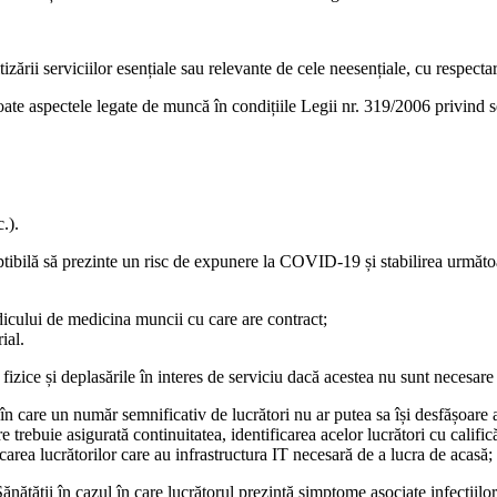
izării serviciilor esențiale sau relevante de cele neesențiale, cu respectar
în toate aspectele legate de muncă în condițiile Legii nr. 319/2006 privind
.).
ceptibilă să prezinte un risc de expunere la COVID-19 și stabilirea următo
icului de medicina muncii cu care are contract;
ial.
 fizice și deplasările în interes de serviciu dacă acestea nu sunt necesar
ia în care un număr semnificativ de lucrători nu ar putea sa își desfășoar
e trebuie asigurată continuitatea, identificarea acelor lucrători cu calific
ficarea lucrătorilor care au infrastructura IT necesară de a lucra de acasă;
Sănătății în cazul în care lucrătorul prezintă simptome asociate infecțiilor