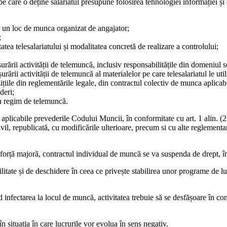
 pe care o deține salariatul presupune folosirea tehnologiei informației ș
 la un loc de munca organizat de angajator;
;
atea telesalariatului și modalitatea concretă de realizare a controlului;
șurării activității de telemuncă, inclusiv responsabilitățile din domeniul se
urării activității de telemuncă al materialelor pe care telesalariatul le uti
zițiile din reglementările legale, din contractul colectiv de munca aplicabi
deri;
 în regim de telemuncă.
r fi aplicabile prevederile Codului Muncii, în conformitate cu art. 1 ali
 republicată, cu modificările ulterioare, precum si cu alte reglementari 
z de forță majoră, contractul individual de muncă se va suspenda de drept, 
ilitate și de deschidere în ceea ce privește stabilirea unor programe de l
nfectarea la locul de muncă, activitatea trebuie să se desfășoare în cond
n situația în care lucrurile vor evolua în sens negativ.