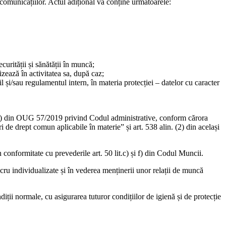
i comunicațiilor. Actul adițional va conține următoarele:
curității și sănătății în muncă;
lizează în activitatea sa, după caz;
l și/sau regulamentul intern, în materia protecției – datelor cu caracter
n. (2) din OUG 57/2019 privind Codul administrative, conform cărora
de drept comun aplicabile în materie” și art. 538 alin. (2) din același
în conformitate cu prevederile art. 50 lit.c) și f) din Codul Muncii.
ucru individualizate și în vederea menținerii unor relații de muncă
iții normale, cu asigurarea tuturor condițiilor de igienă și de protecție