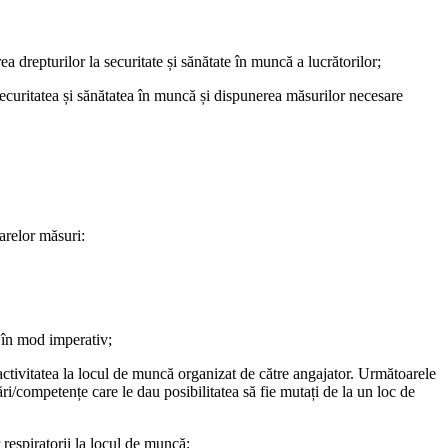
ea drepturilor la securitate și sănătate în muncă a lucrătorilor;
 securitatea și sănătatea în muncă și dispunerea măsurilor necesare
arelor măsuri:
e în mod imperativ;
e activitatea la locul de muncă organizat de către angajator. Următoarele
ări/competențe care le dau posibilitatea să fie mutați de la un loc de
 respiratorii la locul de muncă;