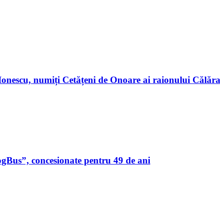
n Ionescu, numiți Cetățeni de Onoare ai raionului Călă
ogBus”, concesionate pentru 49 de ani