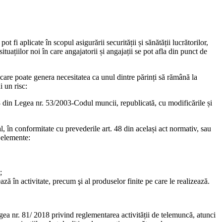
i aplicate în scopul asigurării securității și sănătății lucrătorilor,
ituațiilor noi în care angajatorii și angajații se pot afla din punct de
care poate genera necesitatea ca unul dintre părinți să rămână la
i un risc:
18 din Legea nr. 53/2003-Codul muncii, republicată, cu modificările și
, în conformitate cu prevederile art. 48 din același act normativ, sau
 elemente:
;
ează în activitate, precum şi al produselor finite pe care le realizează.
egea nr. 81/ 2018 privind reglementarea activității de telemuncă, atunci