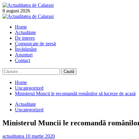
Skip
to
8 august 2026
content
Primary
Menu
Home
Actualitate
De interes
Comunicate de presă
Învăţământ
Anunturi
Contact
Caută
după:
Home
Uncategorized
Ministerul Muncii le recomandă românilor să lucreze de acasă
Actualitate
Uncategorized
Ministerul Muncii le recomandă românilor
actualitatea
10 martie 2020