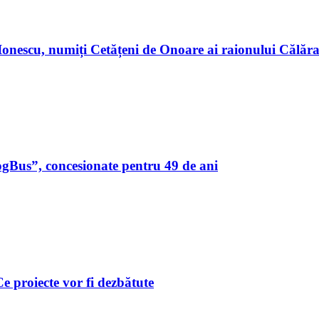
n Ionescu, numiți Cetățeni de Onoare ai raionului Călă
ogBus”, concesionate pentru 49 de ani
 Ce proiecte vor fi dezbătute