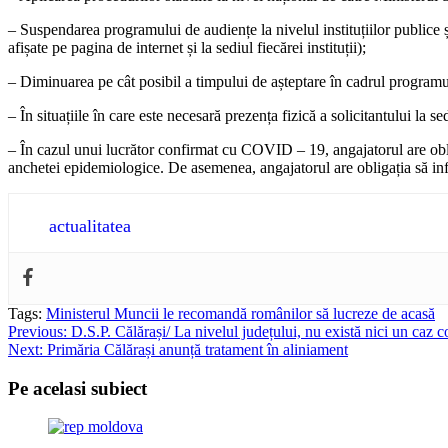
– Suspendarea programului de audiențe la nivelul instituțiilor publice și
afișate pe pagina de internet și la sediul fiecărei instituții);
– Diminuarea pe cât posibil a timpului de așteptare în cadrul programulu
– În situațiile în care este necesară prezența fizică a solicitantului la s
– În cazul unui lucrător confirmat cu COVID – 19, angajatorul are obli
anchetei epidemiologice. De asemenea, angajatorul are obligația să info
actualitatea
Tags:
Ministerul Muncii le recomandă românilor să lucreze de acasă
Post
Previous:
D.S.P. Călărași/ La nivelul județului, nu există nici un ca
Next:
Primăria Călărași anunță tratament în aliniament
navigation
Pe acelasi subiect