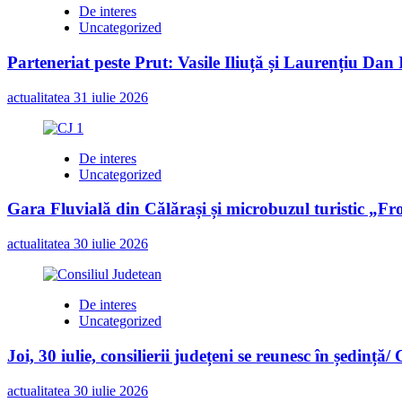
De interes
Uncategorized
Parteneriat peste Prut: Vasile Iliuță și Laurențiu Da
actualitatea
31 iulie 2026
De interes
Uncategorized
Gara Fluvială din Călărași și microbuzul turistic „Fr
actualitatea
30 iulie 2026
De interes
Uncategorized
Joi, 30 iulie, consilierii județeni se reunesc în ședință/
actualitatea
30 iulie 2026