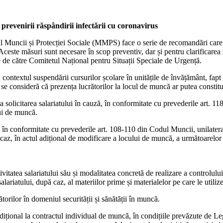
prevenirii răspândirii infectării cu coronavirus
uncii și Protecției Sociale (MMPS) face o serie de recomandări care pot f
 Aceste măsuri sunt necesare în scop preventiv, dar și pentru clarificarea s
 de către Comitetul Național pentru Situații Speciale de Urgență.
ntextul suspendării cursurilor școlare în unitățile de învățământ, fapt 
se consideră că prezența lucrătorilor la locul de muncă ar putea constitu
 solicitarea salariatului în cauză, în conformitate cu prevederile art. 1
ui de muncă.
 în conformitate cu prevederile art. 108-110 din Codul Muncii, unilateral
 caz, în actul adițional de modificare a locului de muncă, a următoarelor
vitatea salariatului său și modalitatea concretă de realizare a controlului
alariatului, după caz, al materiilor prime și materialelor pe care le utiliz
ătorilor în domeniul securității și sănătății în muncă.
adițional la contractul individual de muncă, în condițiile prevăzute de L