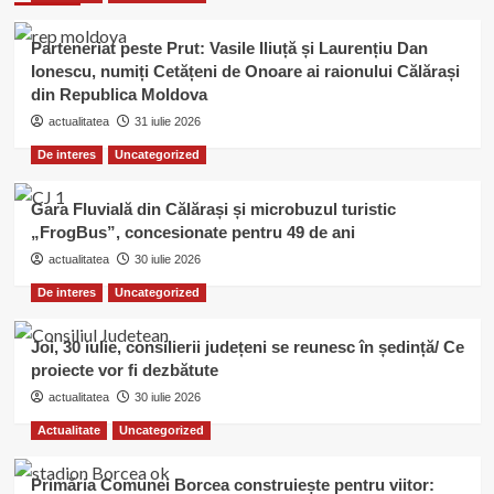
Parteneriat peste Prut: Vasile Iliuță și Laurențiu Dan
Ionescu, numiți Cetățeni de Onoare ai raionului Călărași
din Republica Moldova
actualitatea
31 iulie 2026
De interes
Uncategorized
Gara Fluvială din Călărași și microbuzul turistic
„FrogBus”, concesionate pentru 49 de ani
actualitatea
30 iulie 2026
De interes
Uncategorized
Joi, 30 iulie, consilierii județeni se reunesc în ședință/ Ce
proiecte vor fi dezbătute
actualitatea
30 iulie 2026
Actualitate
Uncategorized
Primăria Comunei Borcea construiește pentru viitor: