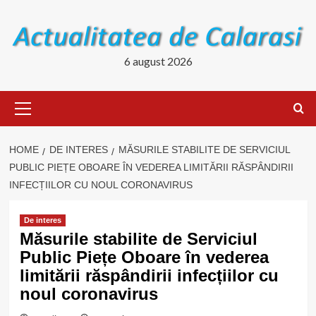
Skip
to
content
6 august 2026
Primary
Menu
HOME
DE INTERES
MĂSURILE STABILITE DE SERVICIUL
PUBLIC PIEȚE OBOARE ÎN VEDEREA LIMITĂRII RĂSPÂNDIRII
INFECȚIILOR CU NOUL CORONAVIRUS
De interes
Măsurile stabilite de Serviciul
Public Piețe Oboare în vederea
limitării răspândirii infecțiilor cu
noul coronavirus