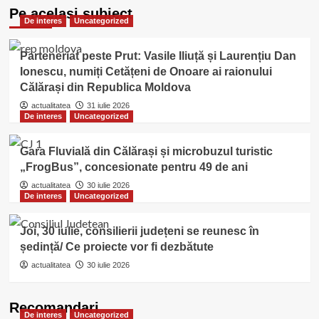
Pe acelasi subiect
De interes
Uncategorized
Parteneriat peste Prut: Vasile Iliuță și Laurențiu Dan
Ionescu, numiți Cetățeni de Onoare ai raionului
Călărași din Republica Moldova
actualitatea
31 iulie 2026
De interes
Uncategorized
Gara Fluvială din Călărași și microbuzul turistic
„FrogBus”, concesionate pentru 49 de ani
actualitatea
30 iulie 2026
De interes
Uncategorized
Joi, 30 iulie, consilierii județeni se reunesc în
ședință/ Ce proiecte vor fi dezbătute
actualitatea
30 iulie 2026
Recomandari
De interes
Uncategorized