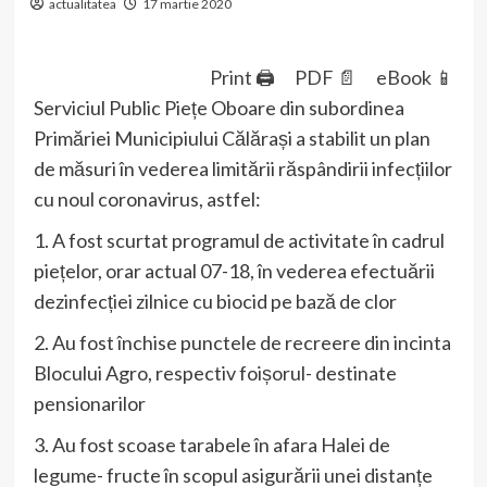
actualitatea
17 martie 2020
Print 🖨
PDF 📄
eBook 📱
Serviciul Public Piețe Oboare din subordinea
Primăriei Municipiului Călărași a stabilit un plan
de măsuri în vederea limitării răspândirii infecțiilor
cu noul coronavirus, astfel:
1. A fost scurtat programul de activitate în cadrul
piețelor, orar actual 07-18, în vederea efectuării
dezinfecției zilnice cu biocid pe bază de clor
2. Au fost închise punctele de recreere din incinta
Blocului Agro, respectiv foișorul- destinate
pensionarilor
3. Au fost scoase tarabele în afara Halei de
legume- fructe în scopul asigurării unei distanțe