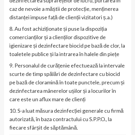
dezinfectarea suprafețelor de lucru, purtarea în
caz de nevoie a măștii de protecție, menținerea
distanței impuse față de clienții vizitatori ș.a.)
8. Au fost achiziționate și puse la dispoziția
comercianților și a clienților dispozitive de
igienizare și dezinfectare biocid pe bază de clor, la
toaletele publice și la intrarea în halele din piețe
9. Personalul de curățenie efectuează la intervale
scurte de timp spălări de dezinfectare cu biocid
pe bază de cloramină în toate punctele, precum și
dezinfectarea mânerelor ușilor și a locurilor în
care este un aflux mare de clienți
10. S-a luat măsura dezinfecției generale cu firmă
autorizată, în baza contractului cu S.P.P.O., la
fiecare sfârșit de săptămână.