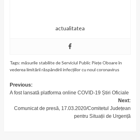
actualitatea
Tags:
măsurile stabilite de Serviciul Public Piețe Oboare în
vederea limitării răspândirii infecțiilor cu noul coronavirus
Post
Previous:
A fost lansată platforma online COVID-19 Știri Oficiale
navigation
Next:
Comunicat de presă, 17.03.2020/Comitetul Județean
pentru Situații de Urgență