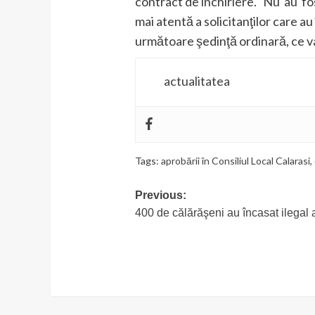
contract de închiriere. Nu au fos
mai atentă a solicitanţilor care au 
următoare şedinţă ordinară, ce va 
actualitatea
Tags:
aprobării în Consiliul Local Calarasi
,
Post
Previous:
400 de călărăşeni au încasat ilegal 
navigation