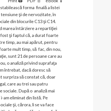
Print 🖨
PDF 📄
eBook 📱
 stabilească forma finală a listei
e tensiune şi de nervozitate, în
ciale din blocurile C13 şi C14.
 marea întârziere a repartiţiei
fost şi faptul că, a durat foarte
tre timp, au mai apărut, pentru
 foarte mult timp, să fac, din nou,
tuaţie, sunt 21 de persoane care au
nou, o analiză privind suprafaţa
-am întrebat, dacă doresc să
t surpriza să constat că, doar
al, care au trei sau patru
ţe sociale. După o analiză mai
i-am eliminat din listă. Pe
ociale şi, cărora, li se va face