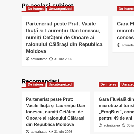
Pe acelasi subiect
De interes
Uncategorized
De intere
Parteneriat peste Prut: Vasile
Gara Fl
Iliuță și Laurențiu Dan Ionescu,
microb
numiți Cetățeni de Onoare ai
conces
raionului Călărași din Republica
actualita
Moldova
actualitatea
31 iulie 2026
Recomandari
De interes
Uncategorized
De interes
Uncateg
Parteneriat peste Prut:
Gara Fluvială din
Vasile Iliuță și Laurențiu Dan
microbuzul turis
Ionescu, numiți Cetățeni de
„FrogBus”, conc
Onoare ai raionului Călărași
pentru 49 de ani
din Republica Moldova
actualitatea
30 iu
actualitatea
31 iulie 2026