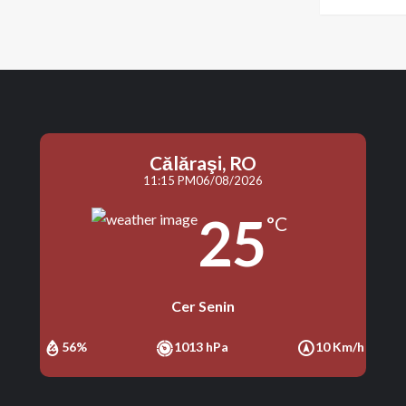
Călăraşi, RO
11:15 PM
06/08/2026
25
°C
Cer Senin
56%
1013 hPa
10 Km/h