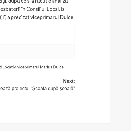
ii, după ce s-a făcut o analiză
ezbaterii în Consiliul Local, la
ii”, a precizat viceprimarul Dulce.
d Locativ
,
viceprimarul Marius Dulce
Next:
ză proiectul “Şcoală după şcoală”