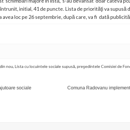
t schimbări majore în listă, s-au devansat doar câteva poziţ
întrunit, initial, 41 de puncte. Lista de priorităţi va supusă d
avea loc pe 26 septembrie, după care, va fi dată publicităţ
din nou
,
Lista cu locuintele sociale supusă
,
preşedintele Comisiei de Fon
ajutoare sociale
Comuna Radovanu implementea