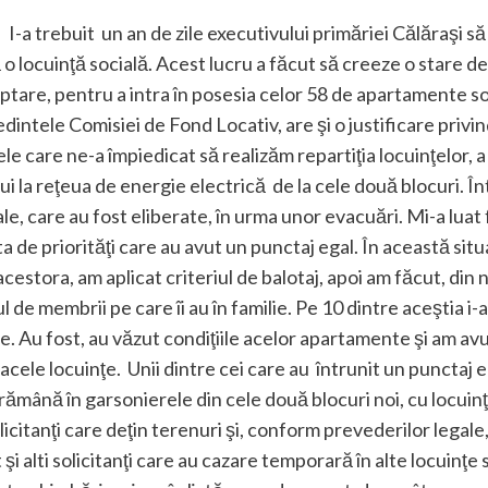
I-a trebuit un an de zile executivului primăriei Călăraşi să
nă o locuinţă socială. Acest lucru a făcut să creeze o stare d
teptare, pentru a intra în posesia celor 58 de apartamente so
ntele Comisiei de Fond Locativ, are şi o justificare privind
ele care ne-a împiedicat să realizăm repartiţia locuinţelor, a 
i la reţeua de energie electrică de la cele două blocuri. În
ale, care au fost eliberate, în urma unor evacuări. Mi-a luat
sta de priorităţi care au avut un punctaj egal. În această si
acestora, am aplicat criteriul de balotaj, apoi am făcut, din 
l de membrii pe care îi au în familie. Pe 10 dintre aceştia i
. Au fost, au văzut condiţiile acelor apartamente şi am avu
ele locuinţe. Unii dintre cei care au întrunit un punctaj eg
rămână în garsonierele din cele două blocuri noi, cu locuin
icitanţi care deţin terenuri şi, conform prevederilor legale, 
 şi alti solicitanţi care au cazare temporară în alte locuinţe s