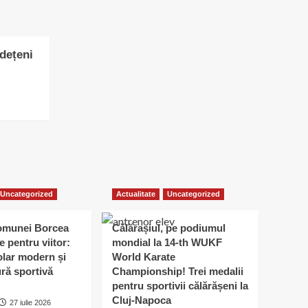
udețeni
Uncategorized
Actualitate
Uncategorized
omunei Borcea
Călărașiul, pe podiumul
e pentru viitor:
mondial la 14-th WUKF
lar modern și
World Karate
ură sportivă
Championship! Trei medalii
pentru sportivii călărășeni la
Cluj-Napoca
27 iulie 2026