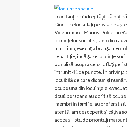
solicitanţilor îndreptăţiţi să obţi
rândul celor aflaţi pe lista de aş
Viceprimarul Marius Dulce, preşedi
locuinţelor sociale. ,,Una din cauz
mult timp, execuţia branşamentulu
repartiţie, încă şase locuinţe soci
o analiză asupra celor aflaţi pe li
întrunit 41 de puncte. În privinţa 
locuibilă de care dispun şi număru
ocupe una din locuinţele evacuate
două persoane au dorit să ocupe ac
membri în familie, au preferat să 
atentă, am descoperit şi câţiva sol
aceeaşi listă de priorităţi mai sunt