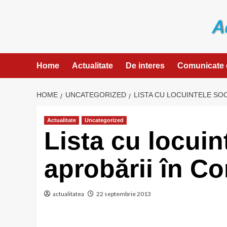
Skip
to
content
Home
Actualitate
De interes
Comunicate 
HOME
UNCATEGORIZED
LISTA CU LOCUINTELE SOC
Actualitate
Uncategorized
Lista cu locuin
aprobării în Co
actualitatea
22 septembrie 2013