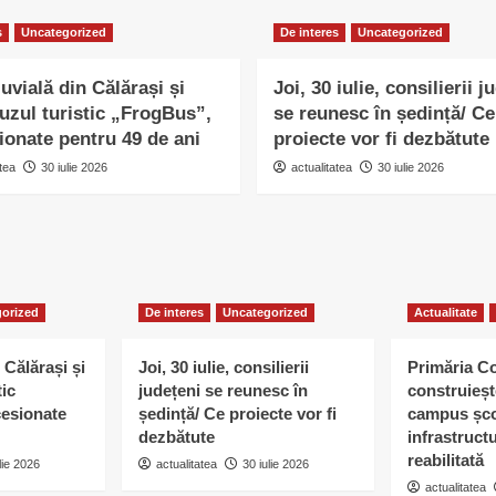
s
Uncategorized
De interes
Uncategorized
uvială din Călărași și
Joi, 30 iulie, consilierii j
uzul turistic „FrogBus”,
se reunesc în ședință/ Ce
ionate pentru 49 de ani
proiecte vor fi dezbătute
tea
30 iulie 2026
actualitatea
30 iulie 2026
orized
De interes
Uncategorized
Actualitate
 Călărași și
Joi, 30 iulie, consilierii
Primăria C
tic
județeni se reunesc în
construieșt
esionate
ședință/ Ce proiecte vor fi
campus șco
dezbătute
infrastruct
reabilitată
lie 2026
actualitatea
30 iulie 2026
actualitatea