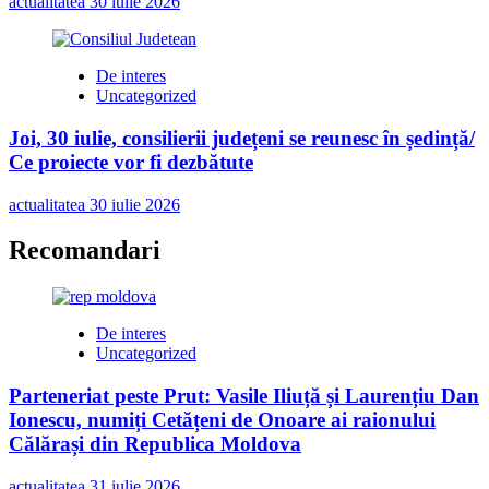
actualitatea
30 iulie 2026
De interes
Uncategorized
Joi, 30 iulie, consilierii județeni se reunesc în ședință/
Ce proiecte vor fi dezbătute
actualitatea
30 iulie 2026
Recomandari
De interes
Uncategorized
Parteneriat peste Prut: Vasile Iliuță și Laurențiu Dan
Ionescu, numiți Cetățeni de Onoare ai raionului
Călărași din Republica Moldova
actualitatea
31 iulie 2026