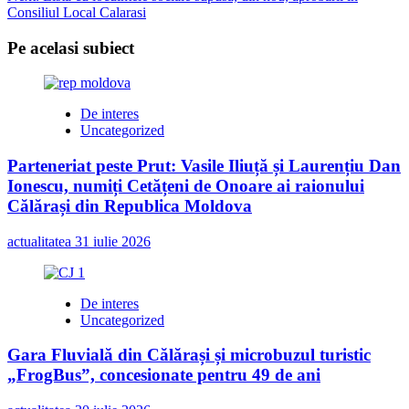
navigation
Consiliul Local Calarasi
Pe acelasi subiect
De interes
Uncategorized
Parteneriat peste Prut: Vasile Iliuță și Laurențiu Dan
Ionescu, numiți Cetățeni de Onoare ai raionului
Călărași din Republica Moldova
actualitatea
31 iulie 2026
De interes
Uncategorized
Gara Fluvială din Călărași și microbuzul turistic
„FrogBus”, concesionate pentru 49 de ani