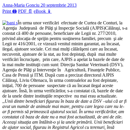
Anna-Maria Gonciu
20 septembrie 2013
Print 🖨
PDF 📄
eBook 📱
În urma unor verificări efectuate de Curtea de Conturi, la
Agenţia Judeţeană de Plăţi şi Inspecţie Socială (AJPIS)Călăraşi, s-a
constat că 400 de persoane, beneficiare ale Legii nr. 277/2010,
privind alocaţia de sprijin pentru susţinerea familiei, precum şi ale
Legii nr 416/2001, ce vizează venitul minim garantat, au încasat,
ilegal, ajutoare sociale. Cei mai mulţi călărăşeni care au încasat,
necuvenit, ajutoare de la stat, au fost depistaţi, după mai multe
verificări încrucişate, prin care, AJPIS a apelat la bazele de date de
la mai multe instituţii cum sunt: Direcţia Sanitar Veterinară (DSV),
Agenţia de Plăţi şi Intervenţie în Agricultură, Finanţele Publice,
Casa de Pensii şi ITM. După cum a precizat directorul AJPIS
Călăraşi, Liviu Oltenacu, în urma controalelor au fost depistate,
iniţial, 700 de persoane suspectate că au încasat ilegal aceste
ajutoare. Însă, în urma verificărilor, s-a constatat că, bazele de date
de la unele dintre instituţiile respective nu mai erau actualizate.
,,
Unii dintre beneficiari figurau în baza de date a DSV –ului că ar fi
avut un număr de animale mai mare, pentru care legea care nu le-
ar fi permis să primească ajutorul social. În urma verificărilor, am
constatat că baza de date nu a mai fost actualizată, de ani de zile.
Aceeaşi situaţia am întâlnit-o şi la unele primării. Unii beneficiari
de ajutor social, figurau in Registrul Agricol cu terenuri, însă