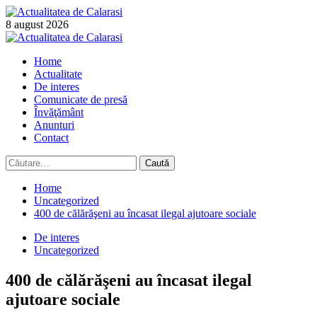
Skip
to
8 august 2026
content
Primary
Menu
Home
Actualitate
De interes
Comunicate de presă
Învăţământ
Anunturi
Contact
Caută
după:
Home
Uncategorized
400 de călărăşeni au încasat ilegal ajutoare sociale
De interes
Uncategorized
400 de călărăşeni au încasat ilegal
ajutoare sociale