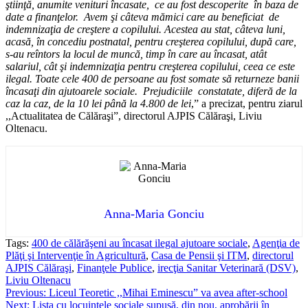
ştiinţă, anumite venituri încasate, ce au fost descoperite în baza de
date a finanţelor. Avem şi câteva mămici care au beneficiat de
indemnizaţia de creştere a copilului. Acestea au stat, câteva luni,
acasă, în concediu postnatal, pentru creşterea copilului, după care,
s-au reîntors la locul de muncă, timp în care au încasat, atât
salariul, cât şi indemnizaţia pentru creşterea copilului, ceea ce este
ilegal. Toate cele 400 de persoane au fost somate să returneze banii
încasaţi din ajutoarele sociale. Prejudiciile constatate, diferă de la
caz la caz, de la 10 lei până la 4.800 de lei
,” a precizat, pentru ziarul
,,Actualitatea de Călăraşi”, directorul AJPIS Călăraşi, Liviu
Oltenacu.
Anna-Maria Gonciu
Tags:
400 de călărăşeni au încasat ilegal ajutoare sociale
,
Agenţia de
Plăţi şi Intervenţie în Agricultură
,
Casa de Pensii şi ITM
,
directorul
AJPIS Călăraşi
,
Finanţele Publice
,
irecţia Sanitar Veterinară (DSV)
,
Liviu Oltenacu
Post
Previous:
Liceul Teoretic ,,Mihai Eminescu” va avea after-school
Next:
Lista cu locuintele sociale supusă, din nou, aprobării în