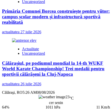
Uncategorized
Primăria Comunei Borcea construiește pentru viitor:
campus școlar modern și infrastructură sportivă
reabilitată
actualitatea
27 iulie 2026
Actualitate
Uncategorized
Călărașiul, pe podiumul mondial la 14-th WUKF
World Karate Championship! Trei medalii pentru
sportivii călărășeni la Cluj-Napoca
actualitatea
26 iulie 2026
Călăraşi, RO
5:26 AM
08/08/2026
23
°C
cer senin
64%
1011 hPa
11 Km/h