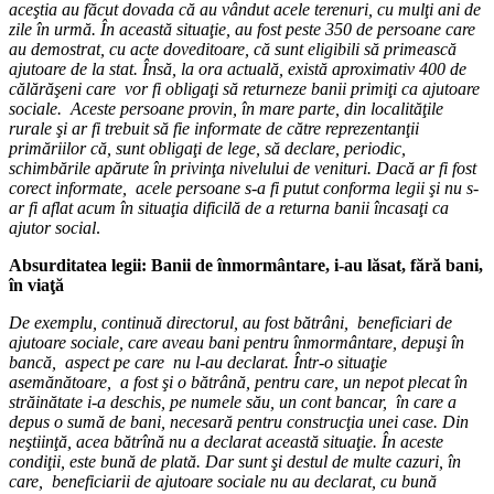
aceştia au făcut dovada că au vândut acele terenuri, cu mulţi ani de
zile în urmă. În această situaţie, au fost peste 350 de persoane care
au demostrat, cu acte doveditoare, că sunt eligibili să primească
ajutoare de la stat. Însă, la ora actuală, există aproximativ 400 de
călărăşeni care vor fi obligaţi să returneze banii primiţi ca ajutoare
sociale. Aceste persoane provin, în mare parte, din localităţile
rurale şi ar fi trebuit să fie informate de către reprezentanţii
primăriilor că, sunt obligaţi de lege, să declare, periodic,
schimbările apărute în privinţa nivelului de venituri. Dacă ar fi fost
corect informate, acele persoane s-a fi putut conforma legii şi nu s-
ar fi aflat acum în situaţia dificilă de a returna banii încasaţi ca
ajutor social
.
Absurditatea legii: Banii de înmormântare, i-au lăsat, fără bani,
în viaţă
De exemplu, continuă directorul, au fost bătrâni, beneficiari de
ajutoare sociale, care aveau bani pentru înmormântare, depuşi în
bancă, aspect pe care nu l-au declarat. Într-o situaţie
asemănătoare, a fost şi o bătrână, pentru care, un nepot plecat în
străinătate i-a deschis, pe numele său, un cont bancar, în care a
depus o sumă de bani, necesară pentru construcţia unei case. Din
neştiinţă, acea bătrînă nu a declarat această situaţie. În aceste
condiţii, este bună de plată. Dar sunt şi destul de multe cazuri, în
care, beneficiarii de ajutoare sociale nu au declarat, cu bună