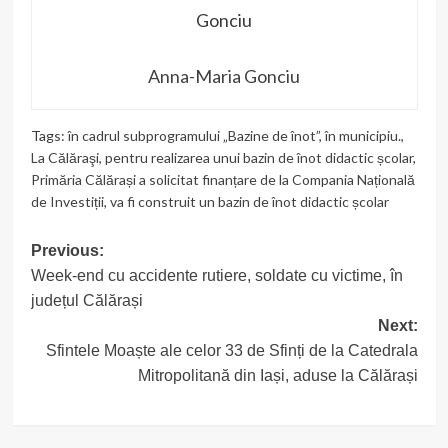
Anna-Maria Gonciu
Tags:
în cadrul subprogramului „Bazine de înot”
,
în municipiu.
,
La Călăraşi
,
pentru realizarea unui bazin de înot didactic școlar
,
Primăria Călărași a solicitat finanțare de la Compania Națională
de Investiții
,
va fi construit un bazin de înot didactic școlar
Post
Previous:
Week-end cu accidente rutiere, soldate cu victime, în
navigation
județul Călărași
Next:
Sfintele Moaște ale celor 33 de Sfinți de la Catedrala
Mitropolitană din Iași, aduse la Călărași