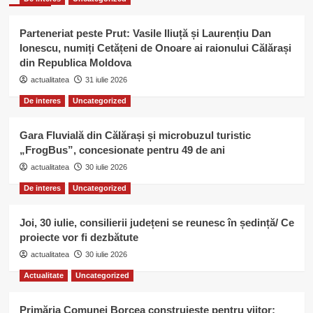
Parteneriat peste Prut: Vasile Iliuță și Laurențiu Dan
Ionescu, numiți Cetățeni de Onoare ai raionului Călărași
din Republica Moldova
actualitatea
31 iulie 2026
De interes
Uncategorized
Gara Fluvială din Călărași și microbuzul turistic
„FrogBus”, concesionate pentru 49 de ani
actualitatea
30 iulie 2026
De interes
Uncategorized
Joi, 30 iulie, consilierii județeni se reunesc în ședință/ Ce
proiecte vor fi dezbătute
actualitatea
30 iulie 2026
Actualitate
Uncategorized
Primăria Comunei Borcea construiește pentru viitor: