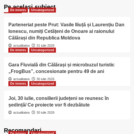
Pe acelasi subiect
De interes
Uncategorized
Parteneriat peste Prut: Vasile Iliuță și Laurențiu Dan
Ionescu, numiți Cetățeni de Onoare ai raionului
Călărași din Republica Moldova
actualitatea
31 iulie 2026
De interes
Uncategorized
Gara Fluvială din Călărași și microbuzul turistic
„FrogBus”, concesionate pentru 49 de ani
actualitatea
30 iulie 2026
De interes
Uncategorized
Joi, 30 iulie, consilierii județeni se reunesc în
ședință/ Ce proiecte vor fi dezbătute
actualitatea
30 iulie 2026
Recomandari
De interes
Uncategorized