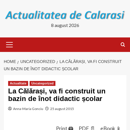
Skip
to
content
8 august 2026
Primary
Menu
HOME
UNCATEGORIZED
LA CĂLĂRAȘI, VA FI CONSTRUIT
UN BAZIN DE ÎNOT DIDACTIC ȘCOLAR
Actualitate
Uncategorized
La Călărași, va fi construit un
bazin de înot didactic școlar
Anna-Maria Gonciu
25 august 2015
Print 🖨
PDF 📄
eBook 📱