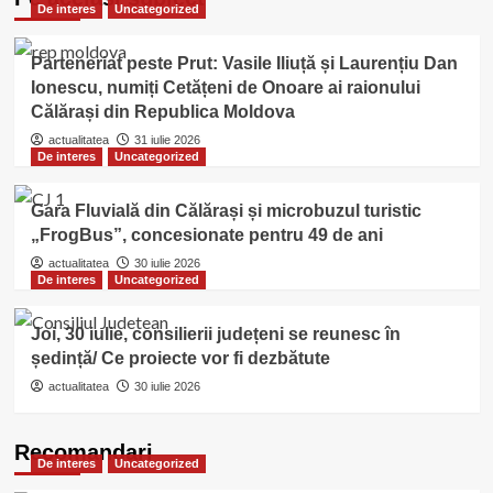
De interes
Uncategorized
Parteneriat peste Prut: Vasile Iliuță și Laurențiu Dan
Ionescu, numiți Cetățeni de Onoare ai raionului
Călărași din Republica Moldova
actualitatea
31 iulie 2026
De interes
Uncategorized
Gara Fluvială din Călărași și microbuzul turistic
„FrogBus”, concesionate pentru 49 de ani
actualitatea
30 iulie 2026
De interes
Uncategorized
Joi, 30 iulie, consilierii județeni se reunesc în
ședință/ Ce proiecte vor fi dezbătute
actualitatea
30 iulie 2026
Recomandari
De interes
Uncategorized