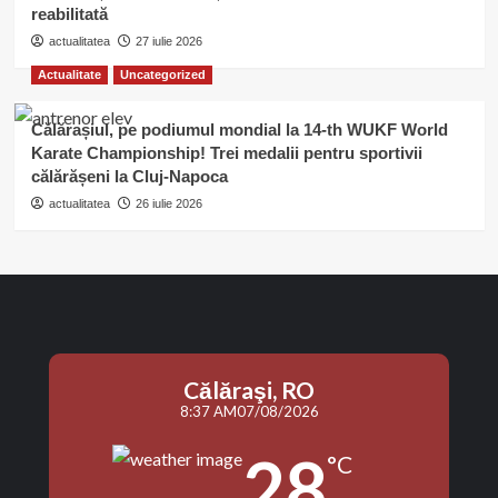
reabilitată
actualitatea
27 iulie 2026
Actualitate
Uncategorized
Călărașiul, pe podiumul mondial la 14-th WUKF World
Karate Championship! Trei medalii pentru sportivii
călărășeni la Cluj-Napoca
actualitatea
26 iulie 2026
Călăraşi, RO
8:37 AM
07/08/2026
28
°C