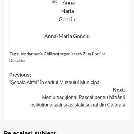
Anna-Maria Gonciu
Tags:
Jandarmeria Călăraşi organizează Ziua Porţilor
Deschise
Post
Previous:
”Școala Altfel” în cadrul Muzeului Municipal
navigation
Next:
Meniu tradițional Pascal pentru bătrânii
instituționalizați și asistații social din Călărași
Pe acelasi subiect