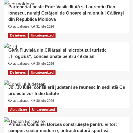
Parteneriat peste Prut: Vasile Iliuță și Laurențiu Dan
Ionescu, numiți Cetățeni de Onoare ai raionului Călărași
din Republica Moldova
actualitatea
31 iulie 2026
De interes
Uncategorized
Gara Fluvială din Călărași și microbuzul turistic
„FrogBus”, concesionate pentru 49 de ani
actualitatea
30 iulie 2026
De interes
Uncategorized
Joi, 30 iulie, consilierii județeni se reunesc în ședință/ Ce
proiecte vor fi dezbătute
actualitatea
30 iulie 2026
Actualitate
Uncategorized
Primăria Comunei Borcea construiește pentru viitor:
campus școlar modern și infrastructură sportivă