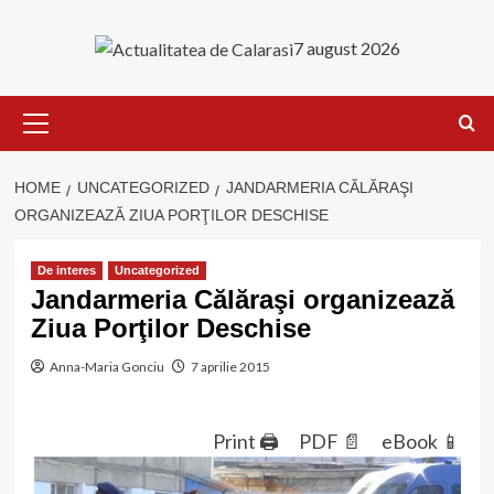
Skip
to
7 august 2026
content
Primary
Menu
HOME
UNCATEGORIZED
JANDARMERIA CĂLĂRAŞI
ORGANIZEAZĂ ZIUA PORŢILOR DESCHISE
De interes
Uncategorized
Jandarmeria Călăraşi organizează
Ziua Porţilor Deschise
Anna-Maria Gonciu
7 aprilie 2015
Print 🖨
PDF 📄
eBook 📱