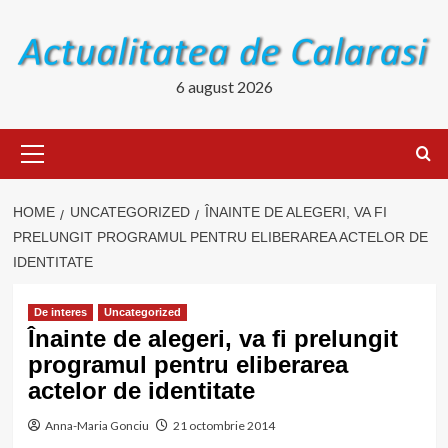
Skip
to
content
6 august 2026
Primary
Menu
HOME
UNCATEGORIZED
ÎNAINTE DE ALEGERI, VA FI
PRELUNGIT PROGRAMUL PENTRU ELIBERAREA ACTELOR DE
IDENTITATE
De interes
Uncategorized
Înainte de alegeri, va fi prelungit
programul pentru eliberarea
actelor de identitate
Anna-Maria Gonciu
21 octombrie 2014