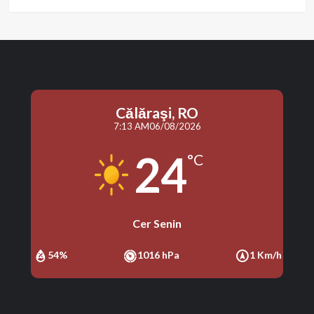
Călăraşi, RO
7:13 AM
06/08/2026
24
°C
Cer Senin
54%
1016 hPa
1 Km/h