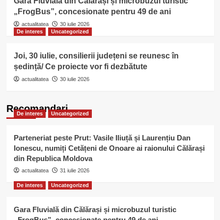
Gara Fluvială din Călărași și microbuzul turistic
„FrogBus”, concesionate pentru 49 de ani
actualitatea
30 iulie 2026
De interes
Uncategorized
Joi, 30 iulie, consilierii județeni se reunesc în
ședință/ Ce proiecte vor fi dezbătute
actualitatea
30 iulie 2026
Recomandari
De interes
Uncategorized
Parteneriat peste Prut: Vasile Iliuță și Laurențiu Dan
Ionescu, numiți Cetățeni de Onoare ai raionului Călărași
din Republica Moldova
actualitatea
31 iulie 2026
De interes
Uncategorized
Gara Fluvială din Călărași și microbuzul turistic
„FrogBus”, concesionate pentru 49 de ani