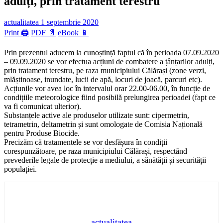
adulți, prin tratament terestru
actualitatea
1 septembrie 2020
Print 🖨
PDF 📄
eBook 📱
Prin prezentul aducem la cunoștință faptul că în perioada 07.09.2020
– 09.09.2020 se vor efectua acțiuni de combatere a țânțarilor adulți,
prin tratament terestru, pe raza municipiului Călărași (zone verzi,
mlăștinoase, inundate, lucii de apă, locuri de joacă, parcuri etc).
Acțiunile vor avea loc în intervalul orar 22.00-06.00, în funcție de
condițiile meteorologice fiind posibilă prelungirea perioadei (fapt ce
va fi comunicat ulterior).
Substanțele active ale produselor utilizate sunt: cipermetrin,
tetrametrin, deltametrin și sunt omologate de Comisia Națională
pentru Produse Biocide.
Precizăm că tratamentele se vor desfășura în condiții
corespunzătoare, pe raza municipiului Călărași, respectând
prevederile legale de protecție a mediului, a sănătății și securității
populației.
actualitatea