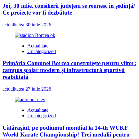
Joi, 30 iulie, consilierii județeni se reunesc în ședință/
Ce proiecte vor fi dezbătute
actualitatea
30 iulie 2026
Actualitate
Uncategorized
Primăria Comunei Borcea construiește pentru viitor:
campus școlar modern și infrastructură sportivă
reabilitată
actualitatea
27 iulie 2026
Actualitate
Uncategorized
Călărașiul, pe podiumul mondial la 14-th WUKF
World Karate Championship! Trei medalii pentru