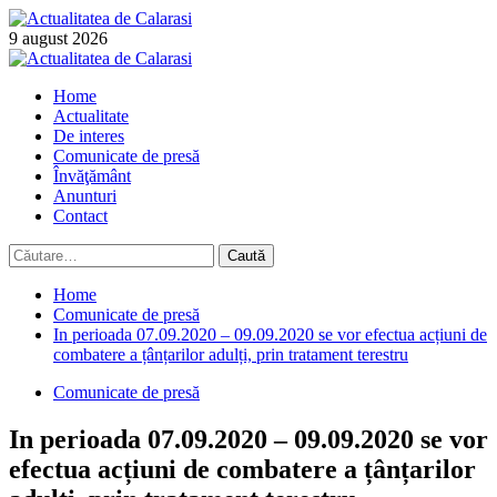
Skip
to
9 august 2026
content
Primary
Menu
Home
Actualitate
De interes
Comunicate de presă
Învăţământ
Anunturi
Contact
Caută
după:
Home
Comunicate de presă
In perioada 07.09.2020 – 09.09.2020 se vor efectua acțiuni de
combatere a țânțarilor adulți, prin tratament terestru
Comunicate de presă
In perioada 07.09.2020 – 09.09.2020 se vor
efectua acțiuni de combatere a țânțarilor