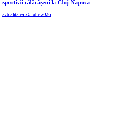
sportivii călărășeni la Cluj-Napoca
actualitatea
26 iulie 2026