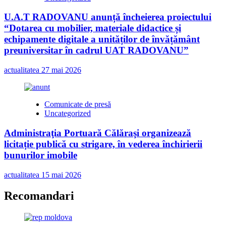
U.A.T RADOVANU anunță încheierea proiectului
“Dotarea cu mobilier, materiale didactice și
echipamente digitale a unităților de învățământ
preuniversitar în cadrul UAT RADOVANU”
actualitatea
27 mai 2026
Comunicate de presă
Uncategorized
Administraţia Portuară Călăraşi organizează
licitație publică cu strigare, în vederea închirierii
bunurilor imobile
actualitatea
15 mai 2026
Recomandari