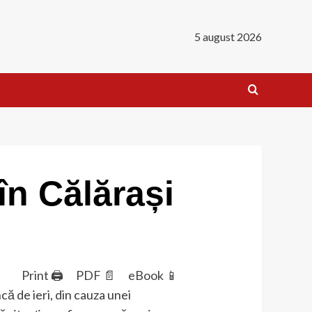
5 august 2026
în Călărași
Print 🖨
PDF 📄
eBook 📱
ă de ieri, din cauza unei