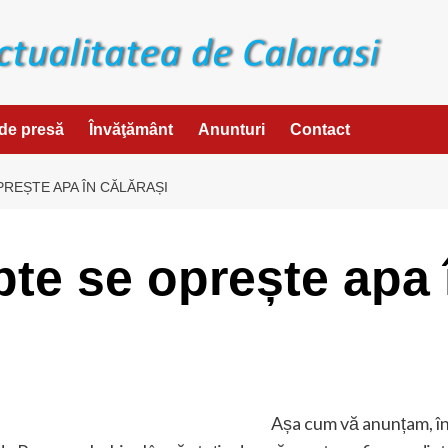
de presă
Învăţământ
Anunturi
Contact
REȘTE APA ÎN CĂLĂRAȘI
pte se oprește apa 
Așa cum vă anunțam, înc