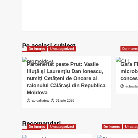
Pe acelasi subiect
De interes
Uncategorized
De intere
Parteneriat peste Prut: Vasile
Gara Fl
Iliuță și Laurențiu Dan Ionescu,
microb
numiți Cetățeni de Onoare ai
conces
raionului Călărași din Republica
actualita
Moldova
actualitatea
31 iulie 2026
Recomandari
De interes
Uncategorized
De interes
Uncateg