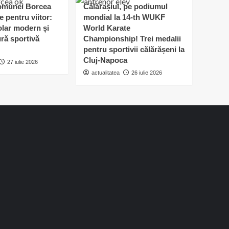
omunei Borcea
Călărașiul, pe podiumul
e pentru viitor:
mondial la 14-th WUKF
lar modern și
World Karate
ură sportivă
Championship! Trei medalii
pentru sportivii călărășeni la
Cluj-Napoca
27 iulie 2026
actualitatea
26 iulie 2026