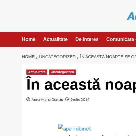
Skip
to
content
Home
Actualitate
De interes
Comunicate 
HOME
UNCATEGORIZED
ÎN ACEASTĂ NOAPTE SE OP
Actualitate
Uncategorized
În această noa
Anna-Maria Gonciu
9 iulie 2014