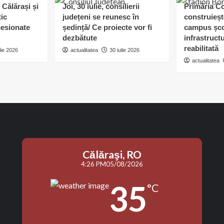
 Călărași și
Joi, 30 iulie, consilierii
Primăria C
tic
județeni se reunesc în
construieșt
esionate
ședință/ Ce proiecte vor fi
campus șco
dezbătute
infrastruct
reabilitată
lie 2026
actualitatea
30 iulie 2026
actualitatea
Călăraşi, RO
4:26 PM
05/08/2026
35
°C