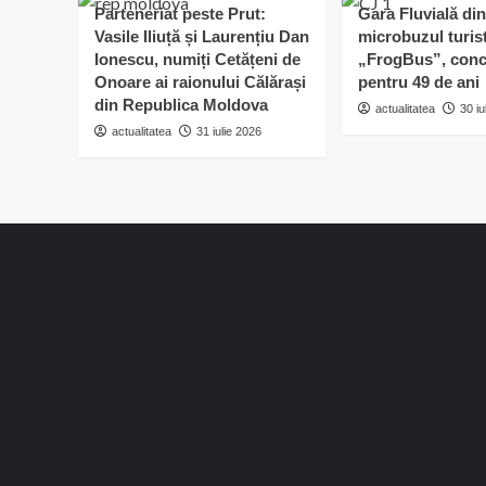
Parteneriat peste Prut:
Gara Fluvială din
Vasile Iliuță și Laurențiu Dan
microbuzul turis
Ionescu, numiți Cetățeni de
„FrogBus”, conc
Onoare ai raionului Călărași
pentru 49 de ani
din Republica Moldova
actualitatea
30 iu
actualitatea
31 iulie 2026