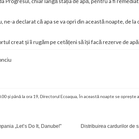
a Progresul, chiar lângă stația de apă, pentru a fi remediată
e-a declarat că apa se va opri din această noapte, de la ora
ul creat și îi rugăm pe cetățeni să își facă rezerve de apă
onciu
0.00 și până la ora 19
,
Directorul Ecoaqua
,
În această noapte se oprește a
mpania „Let’s Do It, Danube!”
Distribuirea cardurilor de 