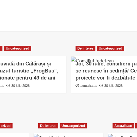
s
Uncategorized
De interes
Uncategorized
uvială din Călărași și
Joi, 30 iulie, consilierii j
uzul turistic „FrogBus”,
se reunesc în ședință/ Ce
ionate pentru 49 de ani
proiecte vor fi dezbătute
tea
30 iulie 2026
actualitatea
30 iulie 2026
orized
De interes
Uncategorized
Actualitate