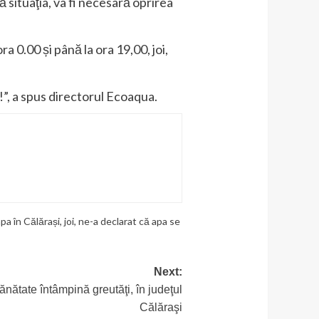
 situaţia, va fi necesară oprirea
 0.00 și până la ora 19,00, joi,
!”, a spus directorul Ecoaqua.
pa în Călărași
,
joi
,
ne-a declarat că apa se
Next:
sănătate întâmpină greutăţi, în judeţul
Călăraşi