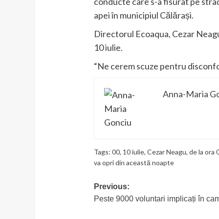
conducte care s-a fisurat pe strad
apei în municipiul Călărași.
Directorul Ecoaqua, Cezar Neagu, n
10 iulie.
“Ne cerem scuze pentru disconfort
Anna-Maria G
Tags:
00
,
10 iulie
,
Cezar Neagu
,
de la ora 
va opri din această noapte
Post
Previous:
Peste 9000 voluntari implicați în ca
navigation