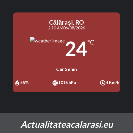
Călăraşi, RO
2:10 AM
06/08/2026
24
°C
Cer Senin
55%
1016 hPa
4 Km/h
Actualitateacalarasi.eu