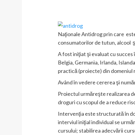
Naţionale Antidrog prin care este 
consumatorilor de tutun, alcool ş
A fost iniţiat şi evaluat cu succes
Belgia, Germania, Irlanda, Islanda
practică (proiecte) din domeniul
Având în vedere cererea şi numărul
Proiectul urmăreşte realizarea de
droguri cu scopul de a reduce ris
Intervenţia este structurată în dou
interviul iniţial individual se ur
cursului; stabilirea adecvării cur