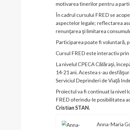
motivarea tinerilor pentru a partic
În cadrul cursului FRED se acoper
aspectelor legale; reflectarea a
renunţarea şi limitarea consumului
Participarea poate fi voluntară, po
Cursul FRED este interactiv prin ex
La nivelul CPECA Călăraşi, începâ
14-21 ani. Acestea s-au desfăşur
Serviciul Deprinderi de Viaţă Ind
Proiectul va fi continuat la nivel 
FRED oferindu-le posibilitatea a
Cristian STAN.
Anna-Maria G