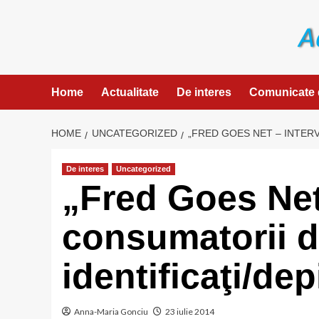
Skip
to
content
Home
Actualitate
De interes
Comunicate 
HOME
UNCATEGORIZED
„FRED GOES NET – INTER
De interes
Uncategorized
„Fred Goes Net 
consumatorii d
identificaţi/de
Anna-Maria Gonciu
23 iulie 2014