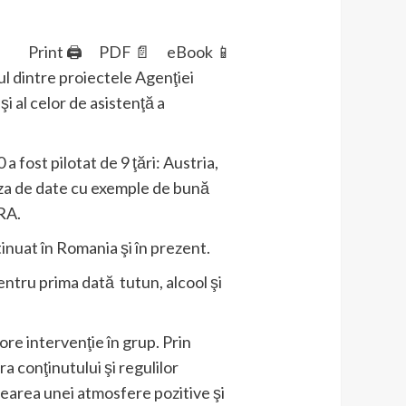
Print 🖨
PDF 📄
eBook 📱
 dintre proiectele Agenţiei
i al celor de asistenţă a
a fost pilotat de 9 ţări: Austria,
baza de date cu exemple de bună
RA.
inuat în Romania şi în prezent.
entru prima dată tutun, alcool şi
 ore intervenţie în grup. Prin
a conţinutului şi regulilor
crearea unei atmosfere pozitive şi