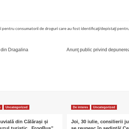
i pentru consumatorii de droguri care au fost identificaţi/depistaţi pentr
i din Dragalina
Anunţ public privind depunerea 
s
Uncategorized
De interes
Uncategorized
uvială din Călărași și
Joi, 30 iulie, consilierii j
uzul turistic „FrogBus”,
se reunesc în ședință/ Ce