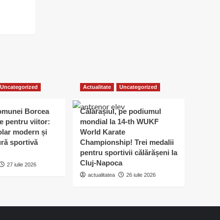
Uncategorized
Actualitate
Uncategorized
omunei Borcea
Călărașiul, pe podiumul
e pentru viitor:
mondial la 14-th WUKF
lar modern și
World Karate
ură sportivă
Championship! Trei medalii
pentru sportivii călărășeni la
Cluj-Napoca
27 iulie 2026
actualitatea
26 iulie 2026