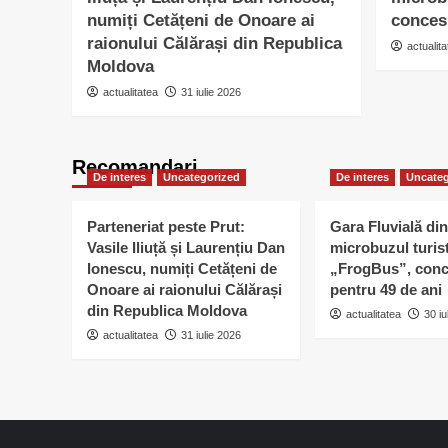
numiți Cetățeni de Onoare ai
conces
raionului Călărași din Republica
actualita
Moldova
actualitatea
31 iulie 2026
Recomandari
De interes
Uncategorized
De interes
Uncateg
Parteneriat peste Prut:
Gara Fluvială din
Vasile Iliuță și Laurențiu Dan
microbuzul turis
Ionescu, numiți Cetățeni de
„FrogBus”, conc
Onoare ai raionului Călărași
pentru 49 de ani
din Republica Moldova
actualitatea
30 iu
actualitatea
31 iulie 2026