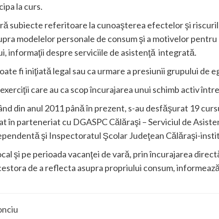
ipa la curs.
ă subiecte referitoare la cunoaşterea efectelor şi riscurilo
supra modelelor personale de consum şi a motivelor pentru
, informaţii despre serviciile de asistenţă integrată.
ate fi iniţiată legal sau ca urmare a presiunii grupului de eg
erciţii care au ca scop încurajarea unui schimb activ între p
nd din anul 2011 până în prezent, s-au desfăşurat 19 cursu
at în parteneriat cu DGASPC Călăraşi – Serviciul de Asis
ependentă şi Inspectoratul Şcolar Judeţean Călăraşi-instit
local şi pe perioada vacanţei de vară, prin încurajarea directă
cestora de a reflecta asupra propriului consum, informeaz
onciu