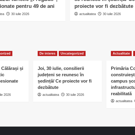
ionate pentru 49 de ani
proiecte vor fi dezbătute
tea
30 iulie 2026
actualitatea
30 iulie 2026
orized
De interes
Uncategorized
Actualitate
 Călărași și
Joi, 30 iulie, consilierii
Primăria C
tic
județeni se reunesc în
construieșt
esionate
ședință/ Ce proiecte vor fi
campus șco
dezbătute
infrastruct
reabilitată
lie 2026
actualitatea
30 iulie 2026
actualitatea