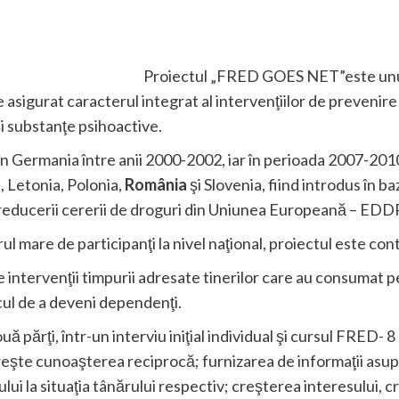
Proiectul „FRED GOES NET”este unul
asigurat caracterul integrat al intervenţiilor de prevenire ş
i substanţe psihoactive.
 în Germania între anii 2000-2002, iar în perioada 2007-2010 
, Letonia, Polonia,
România
şi Slovenia, fiind introdus în 
 reducerii cererii de droguri din Uniunea Europeană – EDD
 mare de participanţi la nivel naţional, proiectul este cont
 intervenţii timpurii adresate tinerilor care au consumat p
cul de a deveni dependenţi.
ă părţi, într-un interviu iniţial individual şi cursul FRED- 8
măreşte cunoaşterea reciprocă; furnizarea de informaţii asupr
sului la situaţia tânărului respectiv; creşterea interesului, 