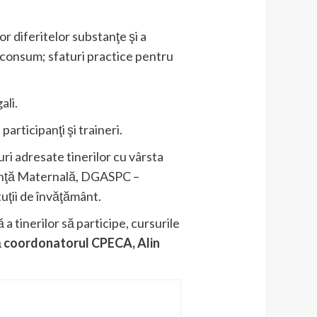
r diferitelor substanţe şi a
 consum; sfaturi practice pentru
ali.
articipanţi şi traineri.
ri adresate tinerilor cu vârsta
tenţă Maternală, DGASPC –
uţii de învăţământ.
 a tinerilor să participe, cursurile
ă
coordonatorul CPECA,
Alin