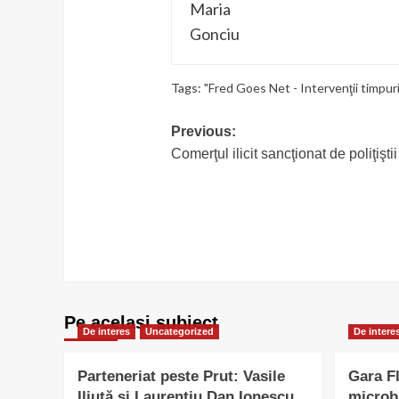
Tags:
"Fred Goes Net - Intervenţii timpuri
Post
Previous:
Comerţul ilicit sancţionat de poliţişti
navigation
Pe acelasi subiect
De interes
Uncategorized
De intere
Parteneriat peste Prut: Vasile
Gara Fl
Iliuță și Laurențiu Dan Ionescu,
microb