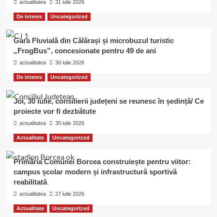
actualitatea
31 iulie 2026
De interes
Uncategorized
Gara Fluvială din Călărași și microbuzul turistic
„FrogBus”, concesionate pentru 49 de ani
actualitatea
30 iulie 2026
De interes
Uncategorized
Joi, 30 iulie, consilierii județeni se reunesc în ședință/ Ce
proiecte vor fi dezbătute
actualitatea
30 iulie 2026
Actualitate
Uncategorized
Primăria Comunei Borcea construiește pentru viitor:
campus școlar modern și infrastructură sportivă
reabilitată
actualitatea
27 iulie 2026
Actualitate
Uncategorized