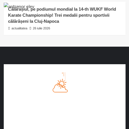
Călărașiul, pe podiumul mondial la 14-th WUKF World
Karate Championship! Trei medalii pentru sportivii
călărășeni la Cluj-Napoca
actualitatea
26 iulie 2026
Călăraşi, RO
10:52 AM
07/08/2026
31
°C
Nori Împrăștiați