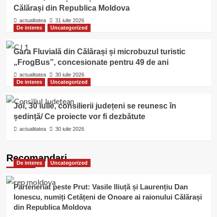
Călărași din Republica Moldova
actualitatea
31 iulie 2026
De interes
Uncategorized
Gara Fluvială din Călărași și microbuzul turistic
„FrogBus”, concesionate pentru 49 de ani
actualitatea
30 iulie 2026
De interes
Uncategorized
Joi, 30 iulie, consilierii județeni se reunesc în
ședință/ Ce proiecte vor fi dezbătute
actualitatea
30 iulie 2026
Recomandari
De interes
Uncategorized
Parteneriat peste Prut: Vasile Iliuță și Laurențiu Dan
Ionescu, numiți Cetățeni de Onoare ai raionului Călărași
din Republica Moldova