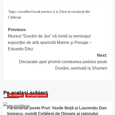
Tags:
consilieri locali pentru o zi
,
Elevi și studenți din
Călărași
Post
Previous:
Muzeul “Dunării de Jos” vă invită la vernisajul
navigation
expoziţiei de artă spaniolă Marine şi Peisaje –
Eduardo Díez
Next:
Declarație-apel privind construirea podului peste
Dunăre, semnată la Shumen
Pe acelasi subiect
De interes
Uncategorized
Parteneriat peste Prut: Vasile Iliuță și Laurențiu Dan
Ionescu, numiți Cetățeni de Onoare ai raionului