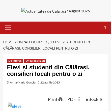
Skip
to
7 august 2026
content
Primary
Menu
HOME
UNCATEGORIZED
ELEVI ȘI STUDENȚI DIN
CĂLĂRAȘI, CONSILIERI LOCALI PENTRU O ZI
De interes
Uncategorized
Elevi și studenți din Călărași,
consilieri locali pentru o zi
Anna-Maria Gonciu
22 aprilie 2015
Print 🖨
PDF 📄
eBook 📱