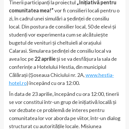
Tinerii participanți la proiectul
„Inițiativă pentru
comunitatea mea!”
vor fi consilieri locali pentru o
zi, în cadrul unei simulări a ședinței de consiliu
local. Din postura de consilier local, 50 de elevi și
studenți vor experimenta cum se alcătuiește
bugetul de venituri și cheltuieli al orașului
Calarasi. Simularea ședinței de consiliu local va
avea loc pe
22 aprilie
și se va desfășura la sala de
conferințe a Hotelului Hestia
,
din municipiul
Călărași (Șoseaua Chiciului nr. 2A,
www.hestia-
hotel.ro
) începând cu ora 12:00
.
În data de 23 aprilie
,
începând cu ora 12:00, tinerii
se vor constitui într-un grup de inițiativă locală și
vor dezbate ce problemă de interes pentru
comunitatea lor vor aborda pe viitor, într-un dialog
structurat cu autoritățile locale. Misiunea